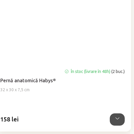
Evaluarea
În stoc (livrare în 48h)
(2 buc.)
medie
Pernă anatomică Habys®
a
produsului
32 x 30 x 7,5 cm
este
5,0
din
5
158 lei
stele.