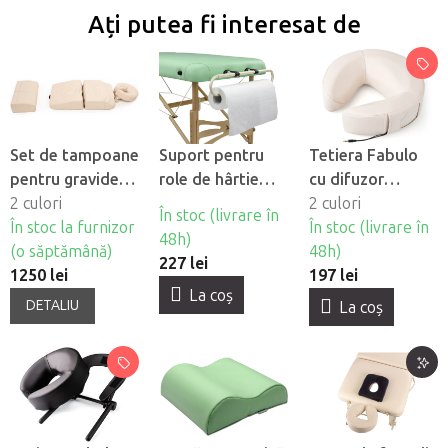
Ați putea fi interesat de
Set de tampoane
Suport pentru
Tetiera Fabulo
pentru gravide
role de hârtie
cu difuzor
Bodhi Welltouch
2 culori
HABYS®
încorporat
2 culori
În stoc (livrare în
Support
În stoc la furnizor
În stoc (livrare în
48h)
(o săptămână)
48h)
227 lei
1250 lei
197 lei
La coş
DETALIU
La coş