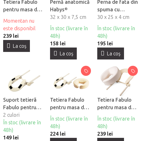
Tetiera Fabulo
Pernă anatomică
Perna de fata din
pentru masa de
Habys®
spuma cu
masaj cu suport
32 x 30 x 7,5 cm
memorie
30 x 25 x 4 cm
Momentan nu
Ergo - negru
este disponibil
În stoc (livrare în
În stoc (livrare în
239 lei
48h)
48h)
158 lei
195 lei
La coş
La coş
La coş
Suport tetierã
Tetiera Fabulo
Tetiera Fabulo
Fabulo pentru
pentru masa de
pentru masa de
masa de masaj
2 culori
masaj cu suport -
masaj cu suport
În stoc (livrare în
În stoc (livrare în
În stoc (livrare în
crema
Ergo - crema
48h)
48h)
48h)
224 lei
239 lei
149 lei