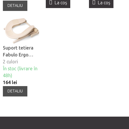
La coş
La coş
DETALIU
Suport tetiera
Fabulo Ergo
pentru masa de
2 culori
masaj
În stoc (livrare în
48h)
164 lei
DETALIU