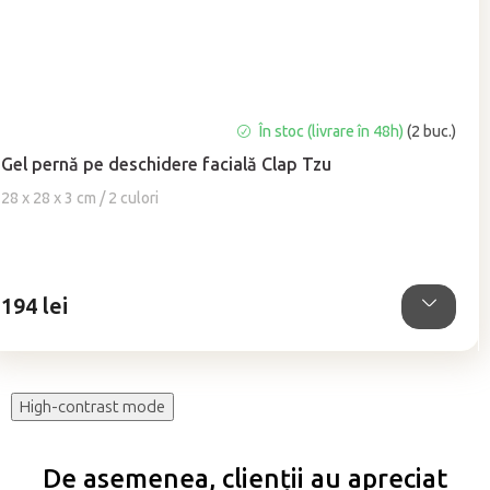
Evaluarea
În stoc (livrare în 48h)
(2 buc.)
medie
Gel pernă pe deschidere facială Clap Tzu
a
produsului
28 x 28 x 3 cm / 2 culori
este
4,9
din
5
194 lei
stele.
High-contrast mode
De asemenea, clienții au apreciat