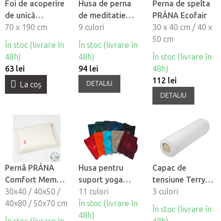
Foi de acoperire
Husa de perna
Perna de spelta
de unică
de meditatie
PRÁNA Ecofair
folosintă
70 x 190 cm
PRANA
9 culori
30 x 40 cm / 40 x
HABYS®, 10 buc
50 cm
În stoc (livrare în
În stoc (livrare în
48h)
48h)
În stoc (livrare în
63 lei
94 lei
48h)
112 lei
DETALIU
La coş
DETALIU
Pernã PRÁNA
Husa pentru
Capac de
Comfort Memory
suport yoga
tensiune Terry
din spumã cu
30x40 / 40x50 /
PRANA
11 culori
pentru cilindru
3 culori
memorie
40x80 / 50x70 cm
În stoc (livrare în
HABYS®
În stoc (livrare în
48h)