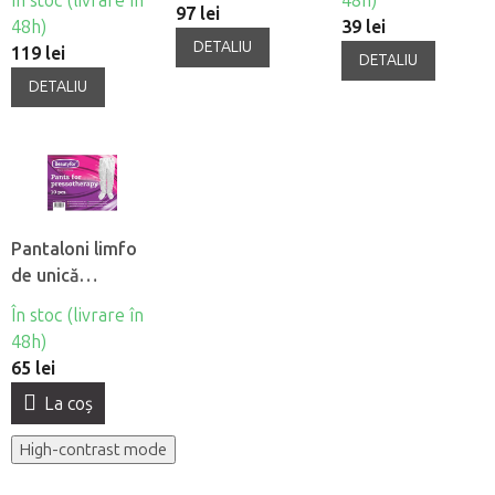
În stoc (livrare în
48h)
97 lei
48h)
39 lei
DETALIU
119 lei
DETALIU
DETALIU
Pantaloni limfo
de unică
folosintă din
În stoc (livrare în
material netesut
48h)
Beautyfor®, 10
65 lei
buc
La coş
High-contrast mode