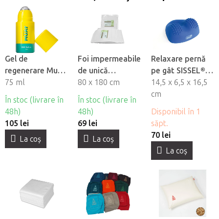
Gel de
Foi impermeabile
Relaxare pernă
regenerare Muay
de unică
pe gât SISSEL®
CBD Cryo Roll-on
75 ml
folosintă
80 x 180 cm
Neck Relax
14,5 x 6,5 x 16,5
cu bilă metalică
HABYS®, 10 buc
cm
În stoc (livrare în
În stoc (livrare în
48h)
48h)
Disponibil în 1
105 lei
69 lei
săpt.
70 lei
La coş
La coş
La coş