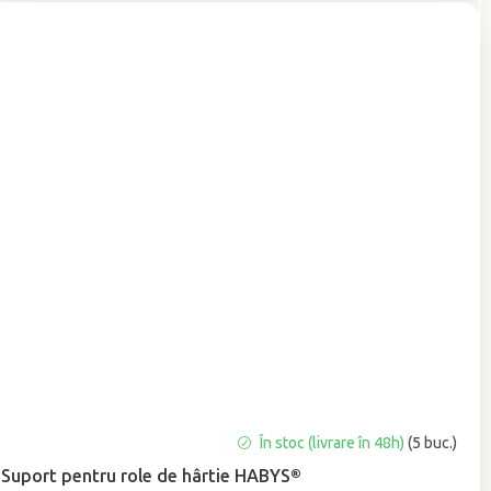
Evaluarea
În stoc (livrare în 48h)
(5 buc.)
medie
Suport pentru role de hârtie HABYS®
a