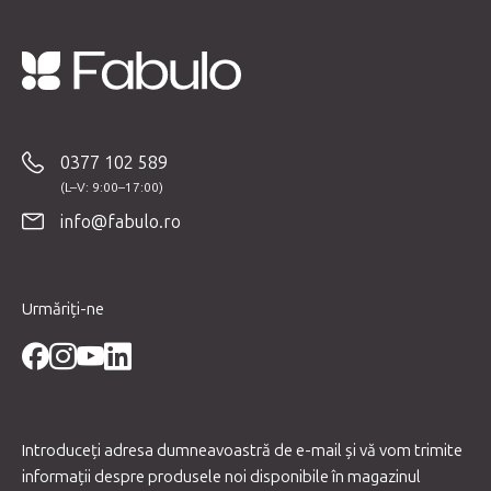
S
u
b
0377 102 589
s
o
info@fabulo.ro
l
Urmăriți-ne
Introduceţi adresa dumneavoastră de e-mail şi vă vom trimite
informaţii despre produsele noi disponibile în magazinul