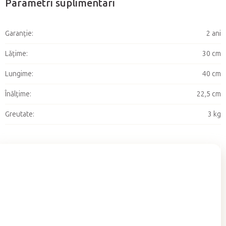
Parametri suplimentari
Garanţie
:
2 ani
Lățime
:
30 cm
Lungime
:
40 cm
Înălţime
:
22,5 cm
Greutate
:
3 kg