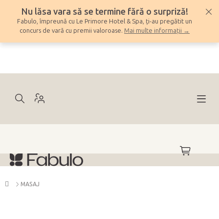
Treci
Nu lăsa vara să se termine fără o surpriză!
la
Fabulo, împreună cu Le Primore Hotel & Spa, ți-au pregătit un
conținut
concurs de vară cu premii valoroase.
Mai multe informații →
COŞ
DE
CUMPĂRĂ
Acasă
MASAJ