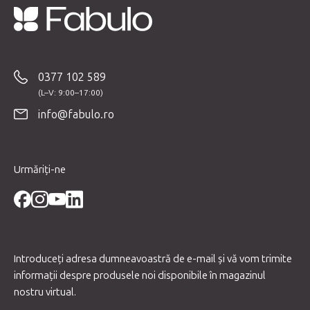
S
u
b
0377 102 589
s
o
info@fabulo.ro
l
Urmăriți-ne
Introduceţi adresa dumneavoastră de e-mail şi vă vom trimite
informaţii despre produsele noi disponibile în magazinul
nostru virtual.