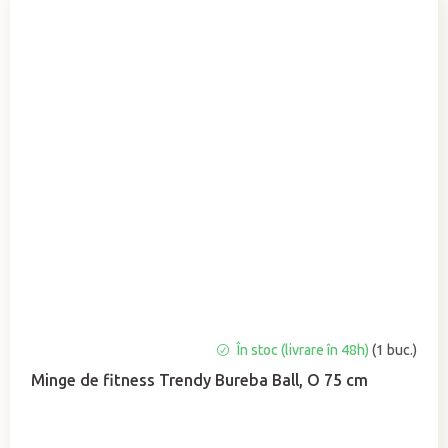
Evaluarea
În stoc (livrare în 48h)
(1 buc.)
medie
Minge de fitness Trendy Bureba Ball, O 75 cm
a
produsului
este