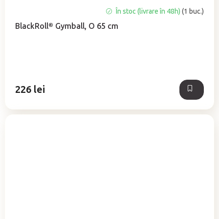
Evaluarea
În stoc (livrare în 48h)
(1 buc.)
medie
BlackRoll® Gymball, O 65 cm
a
produsului
este
5,0
din
5
226 lei
stele.