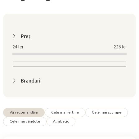
L
i
Preţ
s
24
lei
226
lei
t
ă
p
r
Branduri
o
d
u
s
Vă recomandăm
Cele mai ieftine
Cele mai scumpe
e
S
Cele mai vândute
Alfabetic
e
l