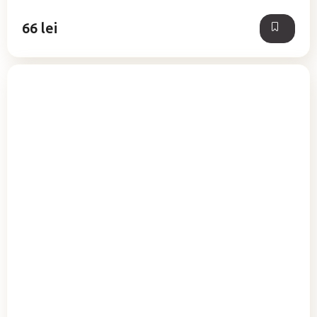
5
66 lei
stele.