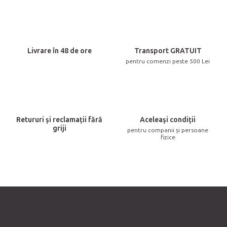
n
t
r
o
Livrare în 48 de ore
Transport GRATUIT
l
pentru comenzi peste 500 Lei
u
l
l
i
Retururi și reclamații fără
Aceleași condiții
s
griji
pentru companii și persoane
t
fizice
ă
r
i
l
o
r