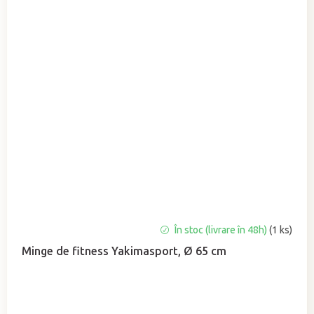
Evaluarea
În stoc (livrare în 48h)
(1 ks)
medie
Minge de fitness Yakimasport, Ø 65 cm
a
produsului
este
5,0
din