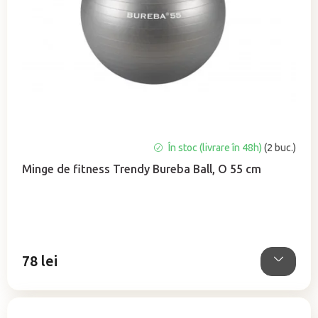
Evaluarea
În stoc (livrare în 48h)
(2 buc.)
medie
Minge de fitness Trendy Bureba Ball, O 55 cm
a
produsului
este
5,0
din
5
78 lei
stele.