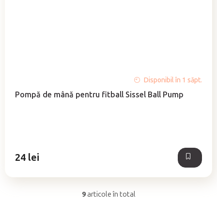
Disponibil în 1 săpt.
Pompă de mână pentru fitball Sissel Ball Pump
24 lei
9
articole în total
C
o