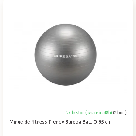
e
c
t
a
r
e
a
p
r
o
d
u
s
u
Evaluarea
În stoc (livrare în 48h)
(2 buc.)
l
medie
u
Minge de fitness Trendy Bureba Ball, O 65 cm
a
i
produsului