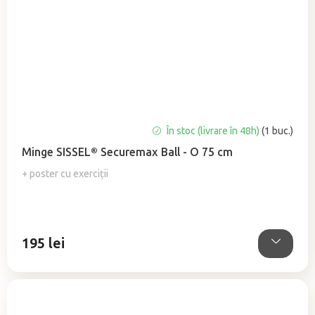
Evaluarea
În stoc (livrare în 48h)
(1 buc.)
medie
Minge SISSEL® Securemax Ball - O 75 cm
a
produsului
+ poster cu exerciții
este
5,0
din
5
195 lei
stele.