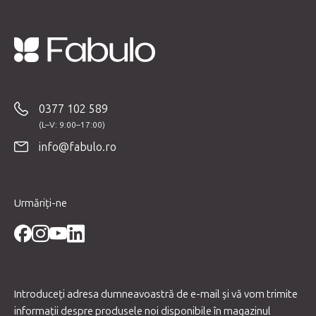
o
r
S
u
b
0377 102 589
s
o
info@fabulo.ro
l
Urmăriți-ne
Introduceţi adresa dumneavoastră de e-mail şi vă vom trimite
informaţii despre produsele noi disponibile în magazinul