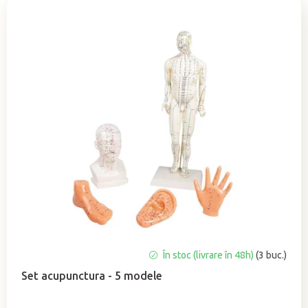
e
c
t
a
r
e
a
p
r
o
d
u
s
u
Evaluarea
În stoc (livrare în 48h)
(3 buc.)
l
medie
u
Set acupunctura - 5 modele
a
i
produsului