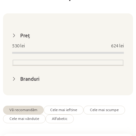
L
i
Preţ
s
530
lei
624
lei
t
ă
p
r
Branduri
o
d
u
s
Vă recomandăm
Cele mai ieftine
Cele mai scumpe
e
S
Cele mai vândute
Alfabetic
e
l