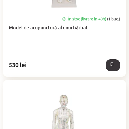
Evaluarea
În stoc (livrare în 48h)
(1 buc.)
medie
Model de acupunctură al unui bărbat
a
produsului
este
5,0
din
5
530 lei
stele.