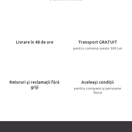
C
o
n
t
r
o
Livrare în 48 de ore
Transport GRATUIT
l
pentru comenzi peste 500 Lei
u
l
l
i
Retururi și reclamații fără
Aceleași condiții
s
griji
pentru companii și persoane
t
fizice
ă
r
i
l