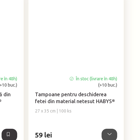
re în 48h)
În stoc (livrare în 48h)
Evaluarea
(>10 buc.)
(>10 buc.)
medie
a
ă din
Tampoane pentru deschiderea
produsului
®
fetei din material netesut HABYS®
este
27 x 35 cm | 100 ks
5,0
din
5
stele.
59 lei