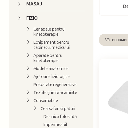
ă
MASAJ
De
l
a
FIZIO
t
Canapele pentru
e
kinetoterapie
r
Vă recoman
Echipament pentru
S
a
cabinetul medicului
e
l
Aparate pentru
l
kinetoterapie
ă
e
Modele anatomice
L
c
Ajutoare fiziologice
i
t
Preparate regenerative
s
a
Textile și îmbrăcăminte
t
r
Consumabile
ă
e
Cearsafuri si pături
p
a
De unică folosintă
r
p
o
Impermeabil
r