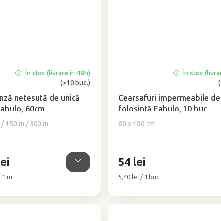
În stoc (livrare în 48h)
În stoc (livra
Evaluarea
(>10 buc.)
medie
a
nză netesută de unică
Cearsafuri impermeabile de
produsului
Fabulo, 60cm
folosintă Fabulo, 10 buc
este
 / 150 m / 300 m
80 x 180 cm
5,0
din
5
stele.
ei
54 lei
Evaluare
/ 1 m
5,40 lei / 1 buc.
preţ: