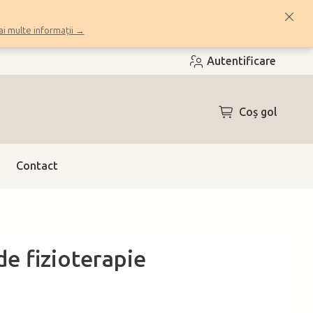
i multe informații →
Autentificare
COŞ
Coş gol
DE
CUMPĂRĂTUR
Contact
de fizioterapie