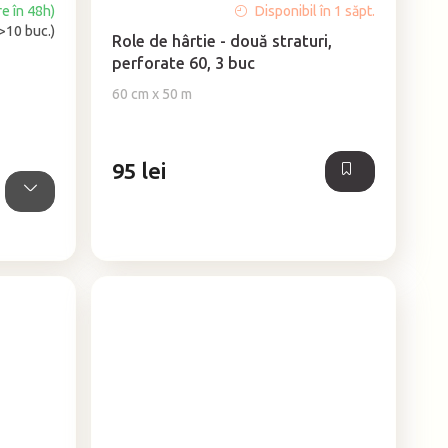
Evaluarea
re în 48h)
Disponibil în 1 săpt.
medie
(>10 buc.)
Role de hârtie - două straturi,
a
perforate 60, 3 buc
produsului
este
60 cm x 50 m
4,9
din
5
95 lei
stele.