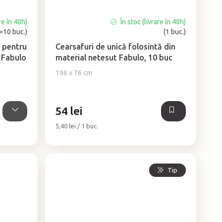
re în 48h)
În stoc (livrare în 48h)
Evaluarea
(>10 buc.)
(1 buc.)
medie
a
ă pentru
Cearsafuri de unică folosintă din
produsului
t Fabulo
material netesut Fabulo, 10 buc
este
196 x 76 cm
4,9
din
5
stele.
54 lei
Evaluare
5,40 lei / 1 buc.
preţ:
Tip