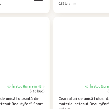
Evaluare
c.
0,83 lei / 1 m
preţ:
În stoc (livrare în 48h)
În stoc (livra
Evaluarea
(>10 buc.)
medie
a
 de unică folosintă din
Cearsafuri de unică folosint
produsului
etesut Beautyfor® Short
material netesut Beautyfor
este