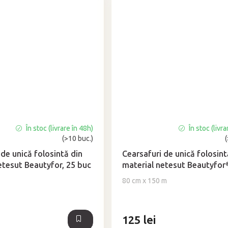
În stoc (livrare în 48h)
În stoc (livra
Evaluarea
(>10 buc.)
medie
a
 de unică folosintă din
Cearsafuri de unică folosint
produsului
etesut Beautyfor, 25 buc
material netesut Beautyfor
este
80 cm x 150 m
5,0
din
5
stele.
125 lei