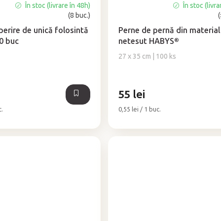
În stoc (livrare în 48h)
În stoc (livra
Evaluarea
(8 buc.)
medie
a
perire de unică folosintă
Perne de pernă din material
produsului
0 buc
netesut HABYS®
este
27 x 35 cm | 100 ks
5,0
din
5
stele.
55 lei
Evaluare
c.
0,55 lei / 1 buc.
preţ: