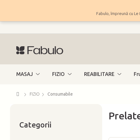
Treci
la
Fabulo, împreună cu Le 
conținut
MASAJ
FIZIO
REABILITARE
Fr
Acasă
FIZIO
Consumabile
Prelate
Sari
B
peste
Categorii
a
categorii
r