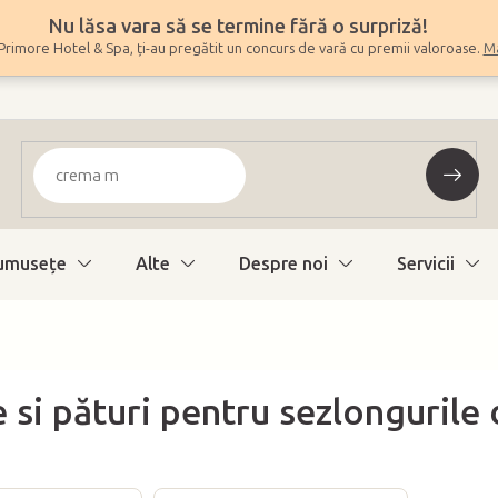
Nu lăsa vara să se termine fără o surpriză!
Primore Hotel & Spa, ți-au pregătit un concurs de vară cu premii valoroase.
Ma
umuseţe
Alte
Despre noi
Servicii
 si pături pentru sezlongurile 