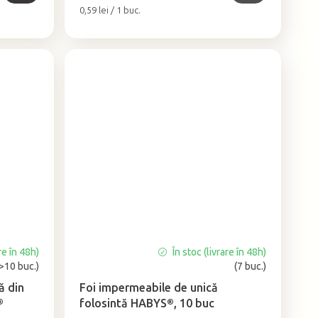
Evaluare
0,59 lei / 1 buc.
preţ:
re în 48h)
În stoc (livrare în 48h)
Evaluarea
(>10 buc.)
(7 buc.)
medie
a
ă din
Foi impermeabile de unică
produsului
®
folosintă HABYS®, 10 buc
este