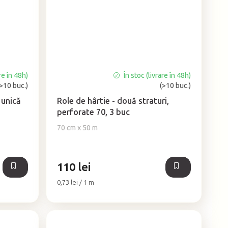
re în 48h)
În stoc (livrare în 48h)
Evaluarea
(>10 buc.)
(>10 buc.)
medie
a
 unică
Role de hârtie - două straturi,
produsului
perforate 70, 3 buc
este
70 cm x 50 m
5,0
din
5
stele.
110 lei
Evaluare
0,73 lei / 1 m
preţ: