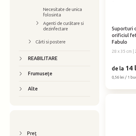
d
o
Necesitate de unica
u
d
folosinta
Evaluarea
s
u
medie
Agenti de curătare si
e
a
s
Suporturi 
dezinfectare
produsului
orificiul f
u
este
Cărti si postere
Fabulo
l
5,0
28 x 35 cm | 
u
din
REABILITARE
5
i
stele.
14 l
de la
Frumuseţe
Evaluare
0,56 lei / 1 bu
preţ:
Alte
Preţ