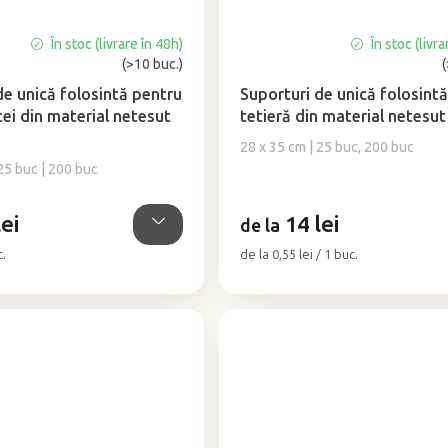
În stoc (livrare în 48h)
În stoc (livra
Evaluarea
(>10 buc.)
medie
a
de unică folosintă pentru
Suporturi de unică folosint
produsului
etei din material netesut
tetieră din material netesu
este
28 x 35 cm | 25 buc, 200 buc
4,8
25 buc | 200 buc
din
5
stele.
ei
14 lei
de la
Evaluare
c.
de la 0,55 lei / 1 buc.
preţ: