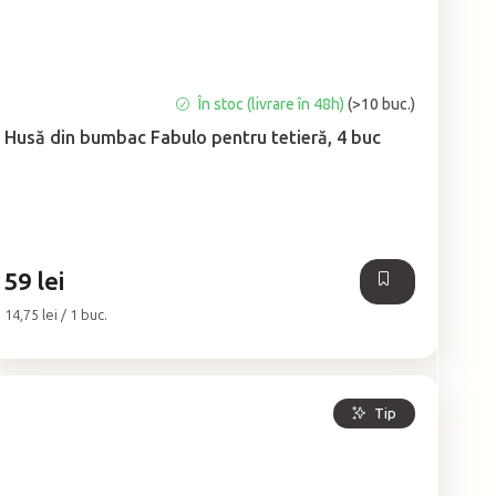
Evaluarea
În stoc (livrare în 48h)
(>10 buc.)
medie
Husă din bumbac Fabulo pentru tetieră, 4 buc
a
produsului
este
4,9
din
5
59 lei
stele.
Evaluare
14,75 lei / 1 buc.
preţ:
Tip