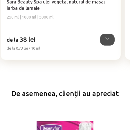
Sara Beauty Spa ulei vegetal natural de masaj -
a
Iarba de lamaie
produsului
este
250 ml | 1000 ml | 5000 ml
5,0
din
5
38 lei
stele.
de la
Evaluare
de la 0,73 lei / 10 ml
preţ:
De asemenea, clienții au apreciat