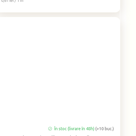
Evaluare
0,61 lei / 1 m
preţ:
Evaluarea
În stoc (livrare în 48h)
(>10 buc.)
medie