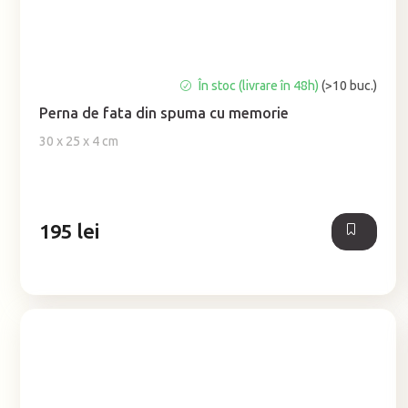
Evaluarea
În stoc (livrare în 48h)
(>10 buc.)
medie
Perna de fata din spuma cu memorie
a
produsului
30 x 25 x 4 cm
este
5,0
din
5
195 lei
stele.