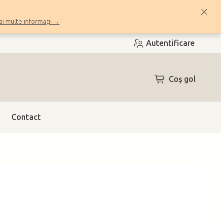
i multe informații →
Autentificare
COŞ
Coş gol
DE
CUMPĂRĂTUR
Contact
h)
(>10 buc.)