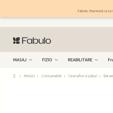
Treci
la
Fabulo, împreună cu Le 
conținut
MASAJ
FIZIO
REABILITARE
Fr
Acasă
MASAJ
Consumabile
Cearsafuri si pături
De un