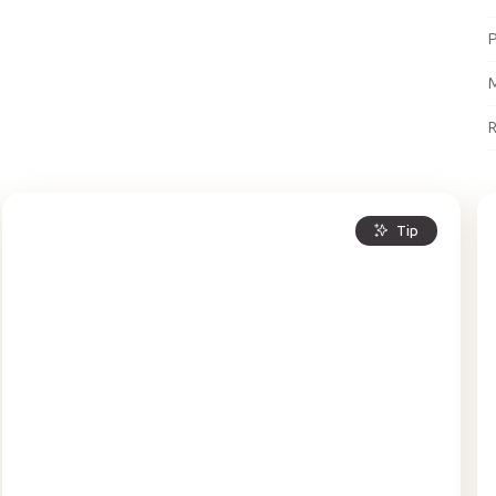
P
M
R
Tip