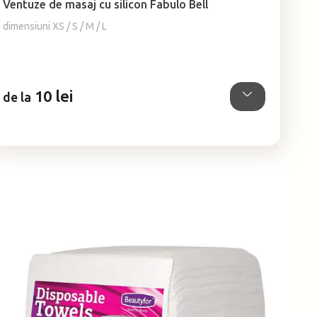
Ventuze de masaj cu silicon Fabulo Bell
a
produsului
dimensiuni XS / S / M / L
este
5,0
din
5
10 lei
stele.
de la