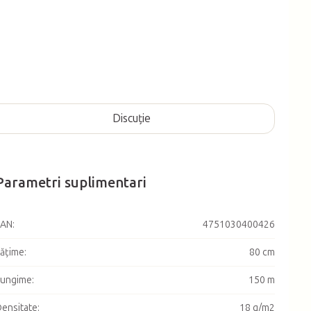
Discuţie
Parametri suplimentari
EAN
:
4751030400426
ățime
:
80 cm
Lungime
:
150 m
ensitate
:
18 g/m2