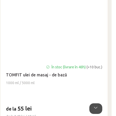
Evaluarea
În stoc (livrare în 48h)
(>10 buc.)
medie
TOMFIT ulei de masaj - de bază
a
produsului
1000 ml / 5000 ml
este
5,0
din
5
55 lei
stele.
de la