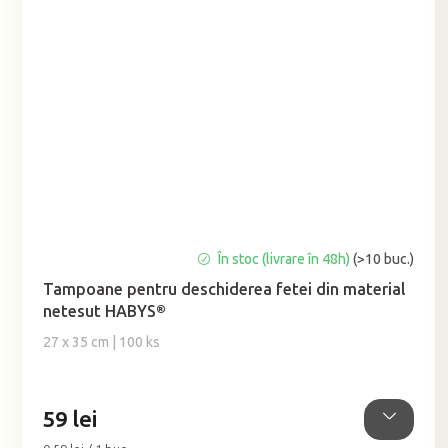
Evaluarea
În stoc (livrare în 48h)
(>10 buc.)
medie
Tampoane pentru deschiderea fetei din material
a
netesut HABYS®
produsului
este
27 x 35 cm | 100 ks
5,0
din
5
59 lei
stele.