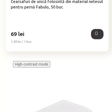
Cearsafuri de unică folosintă din material netesut
a
pentru pernă Fabulo, 50 buc
produsului
este
5,0
din
5
69 lei
stele.
Evaluare
1,38 lei / 1 buc.
preţ:
High-contrast mode