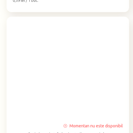
Evaluare
0,59 lei / 1 buc.
preţ:
Evaluarea
Momentan nu este disponibil
medie