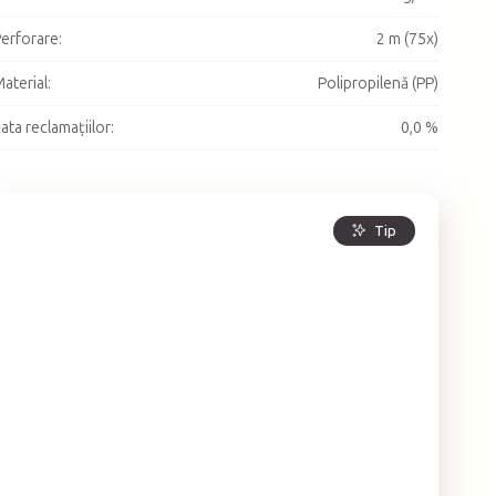
erforare
:
2 m (75x)
aterial
:
Polipropilenă (PP)
ata reclamațiilor
:
0,0 %
Tip