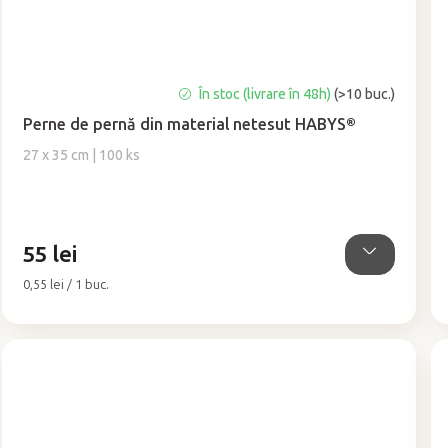
Evaluarea
În stoc (livrare în 48h)
(>10 buc.)
medie
Perne de pernă din material netesut HABYS®
a
produsului
27 x 35 cm | 100 ks
este
5,0
din
5
55 lei
stele.
Evaluare
0,55 lei / 1 buc.
preţ: