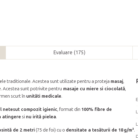
Evaluare (175)
le traditionale. Acestea sunt utilizate pentru a proteja
masaj
,
e. Acestea sunt potrivite pentru
masaje cu miere si ciocolată
,
rmen scurt în
unităti medicale
.
l netesut compozit igienic
, format din
100% fibre de
L
a atingere
si
nu irită pielea
.
sintă de 2 metri
(75 de foi) cu o
densitate a tesăturii de 18 g/m²
.
D