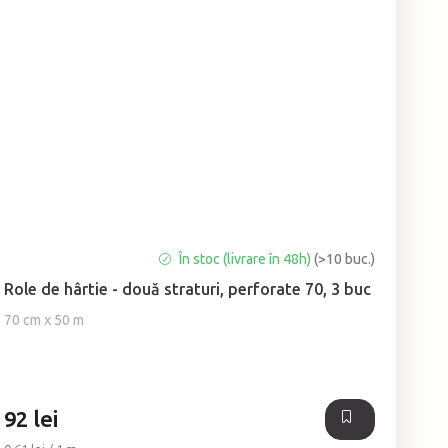
Evaluarea
În stoc (livrare în 48h)
(>10 buc.)
medie
Role de hârtie - două straturi, perforate 70, 3 buc
a
produsului
70 cm x 50 m
este
5,0
din
5
92 lei
stele.