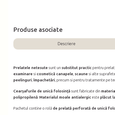
Produse asociate
Descriere
Prelatele netesute
sunt un
substitut practic
pentru prelate
examinare
si
cosmetică canapele
,
scaune
si alte suprafet
peelinguri
,
împachetări
, precum si pentru tratamente pe te
Cearșafurile de unică folosință
sunt fabricate din
materia
polipropilenă
.
Materialul moale antialergic
este
plăcut l
Pachetul contine o rolă
de prelată perforată de unică folo