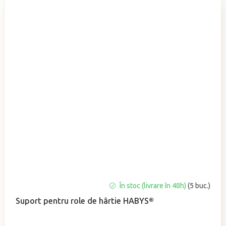
Evaluarea
În stoc (livrare în 48h)
(5 buc.)
medie
Suport pentru role de hârtie HABYS®
a
produsului
este