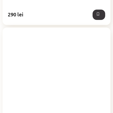
din
5
stele.
290 lei