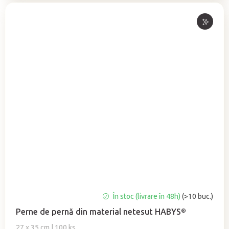
Evaluarea
În stoc (livrare în 48h)
(>10 buc.)
medie
Perne de pernă din material netesut HABYS®
a
produsului
27 x 35 cm | 100 ks