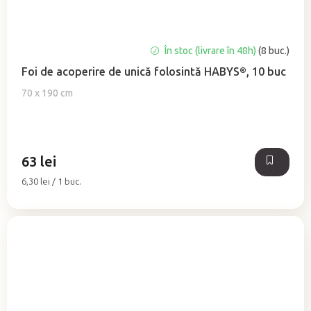
Evaluarea
În stoc (livrare în 48h)
(8 buc.)
medie
Foi de acoperire de unică folosintă HABYS®, 10 buc
a
produsului
70 x 190 cm
este
5,0
din
5
63 lei
stele.
Evaluare
6,30 lei / 1 buc.
preţ: