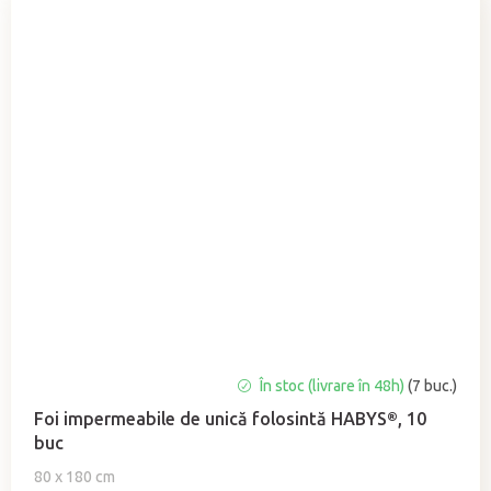
Evaluarea
În stoc (livrare în 48h)
(7 buc.)
medie
Foi impermeabile de unică folosintă HABYS®, 10
a
buc
produsului
este
80 x 180 cm