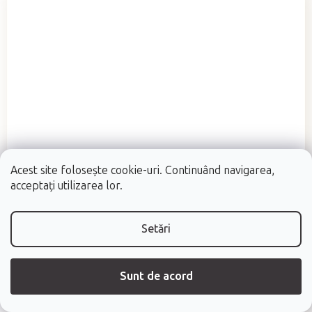
Acest site folosește cookie-uri. Continuând navigarea,
acceptați utilizarea lor.
Setări
Evaluarea
În stoc (livrare în 48h)
(2 buc.)
medie
Incalzitor cu piatra de lava HABYS® - digital
a
Sunt de acord
produsului
Volum 17l + polonic
este
5,0