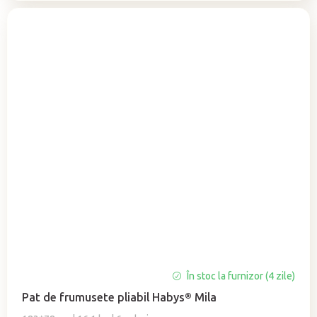
În stoc la furnizor (4 zile)
Pat de frumusete pliabil Habys® Mila