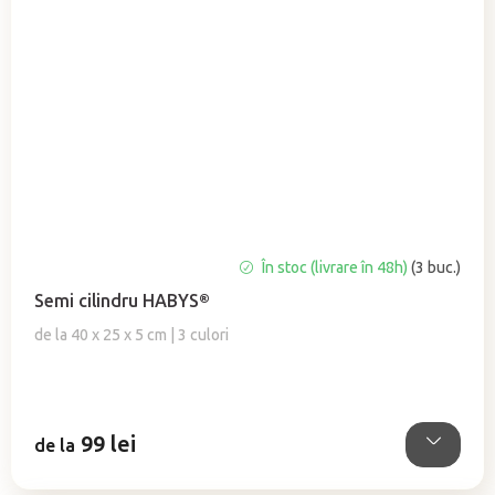
Evaluarea
În stoc (livrare în 48h)
(3 buc.)
medie
Semi cilindru HABYS®
a
produsului
de la 40 x 25 x 5 cm | 3 culori
este
5,0
din
5
99 lei
stele.
de la