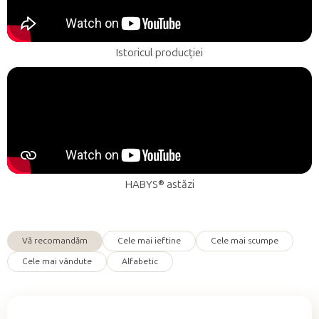
Istoricul producției
HABYS® astăzi
Vă recomandăm
Cele mai ieftine
Cele mai scumpe
S
Cele mai vândute
Alfabetic
e
l
e