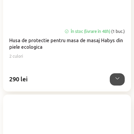
Evaluarea
În stoc (livrare în 48h)
(1 buc.)
medie
Husa de protectie pentru masa de masaj Habys din
a
piele ecologica
produsului
este
2 culori
5,0
din
5
290 lei
stele.