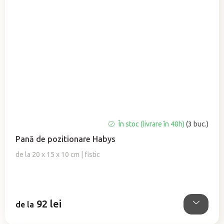
Evaluarea
În stoc (livrare în 48h)
(3 buc.)
medie
Pană de pozitionare Habys
a
produsului
de la 20 x 15 x 10 cm | fistic
este
5,0
din
5
92 lei
stele.
de la