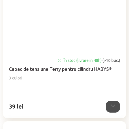
Evaluarea
În stoc (livrare în 48h)
(>10 buc.)
medie
Capac de tensiune Terry pentru cilindru HABYS®
a
produsului
3 culori
este
5,0
din
5
39 lei
stele.