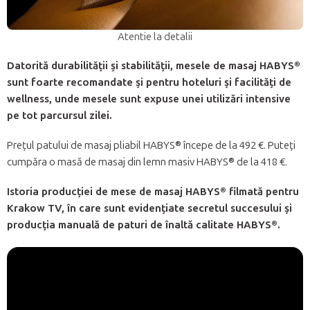
Atentie la detalii
Datorită durabilității și stabilității, mesele de masaj HABYS®
sunt foarte recomandate și pentru hoteluri și facilități de
wellness, unde mesele sunt expuse unei utilizări intensive
pe tot parcursul zilei.
Prețul patului de masaj pliabil HABYS® începe de la 492 €. Puteți
cumpăra o masă de masaj din lemn masiv HABYS® de la 418 €.
Istoria producției de mese de masaj HABYS® filmată pentru
Krakow TV, în care sunt evidențiate secretul succesului și
producția manuală de paturi de înaltă calitate HABYS®.