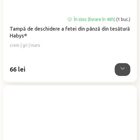
Evaluarea
În stoc (livrare în 48h)
(1 buc.)
medie
Tampă de deschidere a fetei din pânză din tesătură
a
Habys®
produsului
este
crem | gri | maro
5,0
din
5
66 lei
stele.