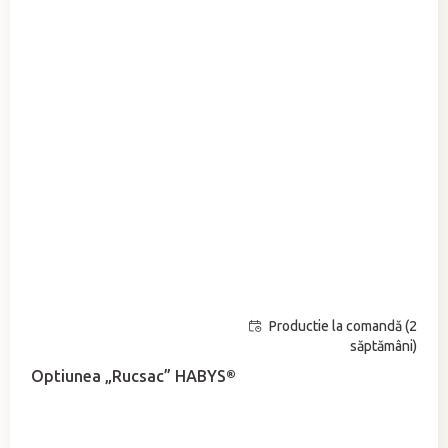
Productie la comandă (2
Evaluarea
săptămâni)
medie
a
Optiunea „Rucsac” HABYS®
produsului
este
5,0