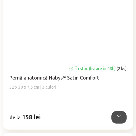
În stoc (livrare în 48h)
(2 ks)
Pernă anatomică Habys® Satin Comfort
32 x 30 x 7,5 cm | 3 culori
158 lei
de la