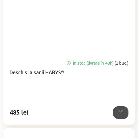
Evaluarea
În stoc (livrare în 48h)
(2 buc.)
medie
Deschis la sanii HABYS®
a
produsului
este
5,0
din
5
485 lei
stele.