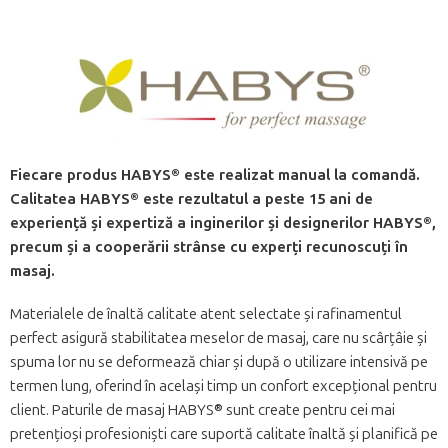
Fiecare produs HABYS® este realizat manual la comandă.
Calitatea HABYS® este rezultatul a peste 15 ani de
experiență și expertiză a inginerilor și designerilor HABYS®,
precum și a cooperării strânse cu experți recunoscuți în
masaj.
Materialele de înaltă calitate atent selectate și rafinamentul
perfect asigură stabilitatea meselor de masaj, care nu scârțâie și
spuma lor nu se deformează chiar și după o utilizare intensivă pe
termen lung, oferind în același timp un confort excepțional pentru
client. Paturile de masaj HABYS® sunt create pentru cei mai
pretențioși profesioniști care suportă calitate înaltă și planifică pe