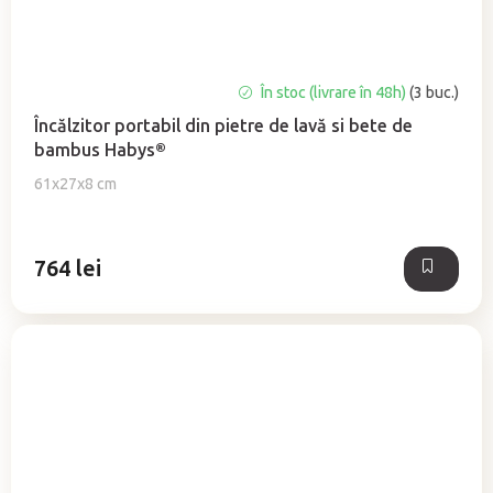
În stoc (livrare în 48h)
(3 buc.)
Încălzitor portabil din pietre de lavă si bete de
bambus Habys®
61x27x8 cm
764 lei