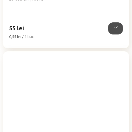
este
5,0
din
5
55 lei
stele.
Evaluare
0,55 lei / 1 buc.
preţ: