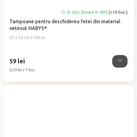
Evaluarea
În stoc (livrare în 48h)
(>10 buc.)
medie
Tampoane pentru deschiderea fetei din material
a
netesut HABYS®
produsului
este
27 x 35 cm | 100 ks
5,0
din
5
59 lei
stele.
Evaluare
0,59 lei / 1 buc.
preţ: