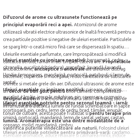
Difuzorul de arome cu ultrasunete functionează pe
principiul evaporării reci a apei.
Atomizorul de arome
utilizează vibratii electrice ultrasonice de înaltă frecventă pentru a
crea particule pozitive si negative de uleiuri esentiale. Particulele
se sparg într-o ceată micro fină care se dispersează în spatiu.
Uleiurile esentiale parfumate, care împrospătează si modifică
Uleiuri esentiale cu ionizare negativă:
bergamotă, cedru,
calitatea aerului, rămân în aer timp de câteva ore.
Proprietătile
citronella, eucalipt (citriodora), grapefruit, lavandă, lavandă,
antibacteriene,
antiseptice
si
antivirale
ale uleiurilor distrug
lămâie, lemongrass, mandarină, portocală, patchouli si lemn de
bacteriile, ciupercile si mucegaiul, reduc cantitatea de substante
santal.
chimice si metale grele din aer. Difuzorul ultrasonic de arome este
Uleiuri esentiale cu ionizare pozitivă:
cuisoare, chiparos,
un
decor de bun gust pentru
orice cameră. Completează
eucalipt, tămâie, ienupăr, măghiran, pin, ravensara, rozmarin,
designul modern
si atmosfera oricărui salon de masaj sau de
Uleiuri esentiale potrivite pentru sezonul toamnă - iarnă:
cimbru si ylang ylang.
înfrumusetare. Datorită luminii de fundal schimbătoare în sapte
scortisoară, pin, cedru, lemn de cedru, brad, tămâie, ienupăr,
tonuri de culoare, acesta poate fi utilizat si
pentru terapie prin
smirnă, portocală, mandarină, lemn de santal, vetiver, castan,
lumină.
Aromaterapia este una dintre modalitătile de a
oregano, molid, mandarină, cimbru.
valorifica puterile vindecătoare ale naturii.
Folosind uleiuri
Uleiuri esentiale potrivite pentru primăvară-vară:
cardamom,
esentiale aromatice, aduce relaxare si calmarea mintii, induce