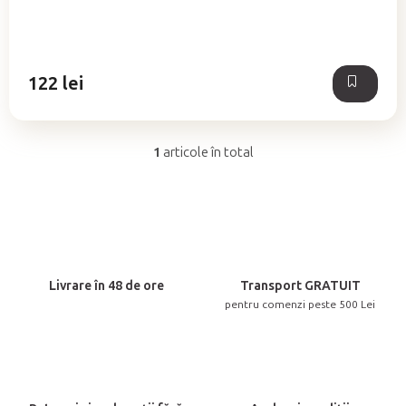
este
5,0
din
5
122 lei
stele.
1
articole în total
C
o
n
t
r
o
Livrare în 48 de ore
Transport GRATUIT
l
pentru comenzi peste 500 Lei
u
l
l
i