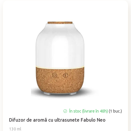
e
c
t
a
r
e
a
p
r
o
d
u
s
u
Evaluarea
În stoc (livrare în 48h)
(1 buc.)
l
medie
u
Difuzor de aromã cu ultrasunete Fabulo Neo
a
i
produsului
130 ml