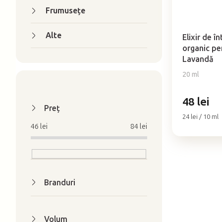
Frumuseţe
Evaluarea
medie
Alte
a
Elixir de î
produsului
organic pen
este
Lavandă
5,0
20 ml
din
5
stele.
48 lei
Preţ
Evaluare
24 lei / 10 ml
preţ:
46
lei
84
lei
Branduri
Volum