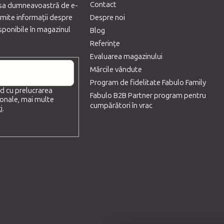
Contact
esa dumneavoastră de e-
imite informaţii despre
Despre noi
sponibile în magazinul
Blog
Referințe
Evaluarea magazinului
Mărcile vândute
Program de fidelitate Fabulo Family
d cu prelucrarea
Fabulo B2B Partner program pentru
onale, mai multe
cumpărători în vrac
i
.