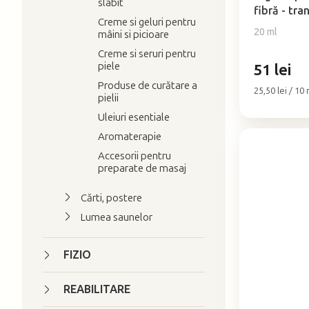
u
slabit
este
fibră - tra
l
5,0
Creme si geluri pentru
20 ml
u
mâini si picioare
din
5
i
Creme si seruri pentru
stele.
piele
51 lei
Produse de curătare a
Evaluare
25,50 lei / 10 
pielii
preţ:
Uleiuri esentiale
Aromaterapie
Accesorii pentru
preparate de masaj
Cărti, postere
Lumea saunelor
FIZIO
REABILITARE