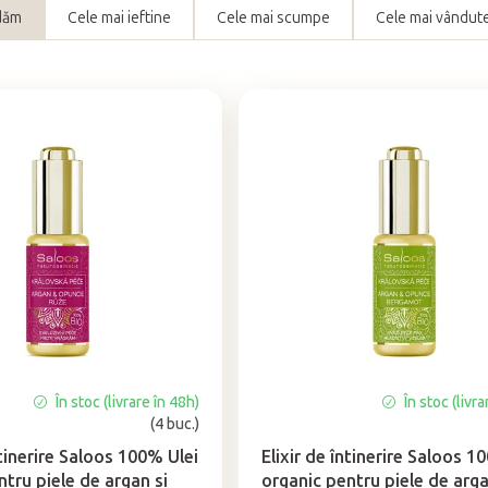
dăm
Cele mai ieftine
Cele mai scumpe
Cele mai vândut
În stoc (livrare în 48h)
În stoc (livra
Evaluarea
(4 buc.)
medie
a
ntinerire Saloos 100% Ulei
Elixir de întinerire Saloos 1
produsului
ntru piele de argan si
organic pentru piele de arga