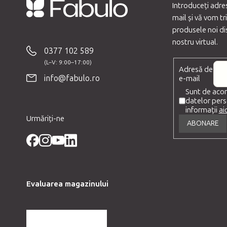
Introduceţi adr
mail şi vă vom tr
S
produsele noi di
u
nostru virtual.
b
0377 102 589
s
Adresă de
o
info@fabulo.ro
e-mail
l
Sunt de acor
datelor pers
informații
aic
Urmăriți-ne
ABONARE
Evaluarea magazinului
MAI MULTE RECENZII