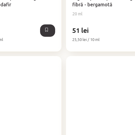
este
ndafir
fibră - bergamotă
5,0
20 ml
din
5
stele.
51 lei
Evaluare
ml
25,50 lei / 10 ml
preţ: