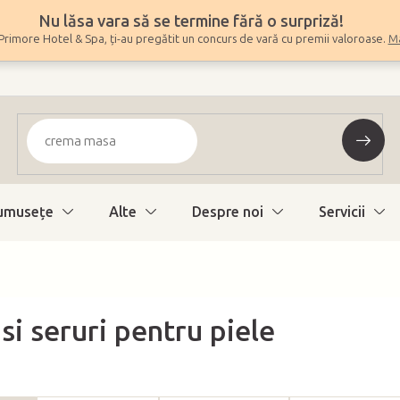
Nu lăsa vara să se termine fără o surpriză!
Primore Hotel & Spa, ți-au pregătit un concurs de vară cu premii valoroase.
Ma
umuseţe
Alte
Despre noi
Servicii
si seruri pentru piele