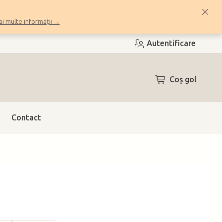
i multe informații →
Autentificare
COŞ
Coş gol
DE
CUMPĂRĂTUR
Contact