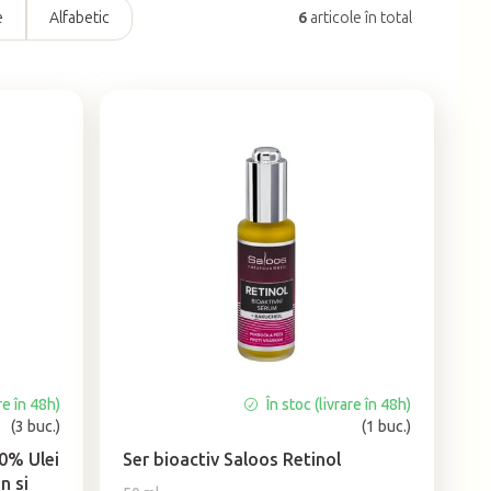
e
Alfabetic
6
articole în total
re în 48h)
În stoc (livrare în 48h)
Evaluarea
(3 buc.)
(1 buc.)
medie
a
00% Ulei
Ser bioactiv Saloos Retinol
produsului
n si