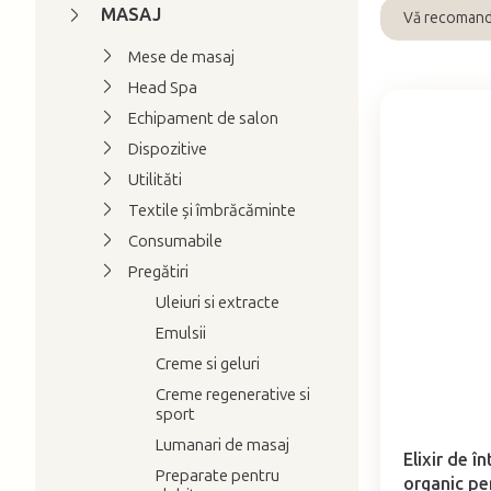
ă
MASAJ
Vă recoman
S
l
Mese de masaj
e
a
Head Spa
l
t
e
Echipament de salon
e
L
c
Dispozitive
r
i
t
Utilităti
a
s
a
l
Textile și îmbrăcăminte
t
r
ă
Consumabile
ă
e
Pregătiri
p
a
Uleiuri si extracte
r
p
Emulsii
o
r
Creme si geluri
d
o
Creme regenerative si
u
d
sport
Evaluarea
s
u
medie
Lumanari de masaj
e
a
s
Elixir de î
Preparate pentru
produsului
organic pe