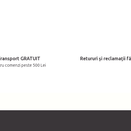
o
l
u
l
l
i
s
t
ransport GRATUIT
Retururi și reclamații făr
ă
ru comenzi peste 500 Lei
r
i
l
o
r