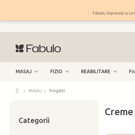
Treci
la
Fabulo, împreună cu Le 
conținut
MASAJ
FIZIO
REABILITARE
Fr
Acasă
MASAJ
Pregătiri
Creme 
Sari
B
peste
Categorii
a
categorii
r