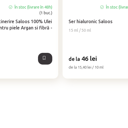
În stoc (livrare în 48h)
În stoc (livra
Evaluarea
(1 buc.)
medie
a
ntinerire Saloos 100% Ulei
Ser hialuronic Saloos
produsului
tru piele Argan si fibră -
15 ml / 50 ml
este
5,0
din
5
stele.
46 lei
de la
Evaluare
de la 15,40 lei / 10 ml
preţ:
C
o
n
t
r