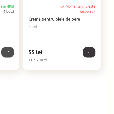
re în 48h)
Momentan nu este
Evaluarea
(1 buc.)
disponibil
medie
a
Cremă pentru piele de bere
produsului
50 ml
este
5,0
din
5
stele.
55 lei
Evaluare
11 lei / 10 ml
preţ: