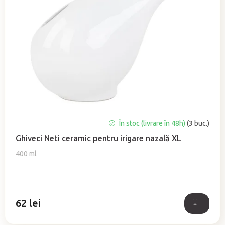
Evaluarea
În stoc (livrare în 48h)
(3 buc.)
medie
Ghiveci Neti ceramic pentru irigare nazală XL
a
produsului
400 ml
este
5,0
din
5
62 lei
stele.