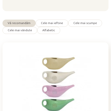
o
d
u
s
Vă recomandăm
Cele mai ieftine
Cele mai scumpe
e
S
Cele mai vândute
Alfabetic
e
l
e
c
t
a
r
e
a
p
r
o