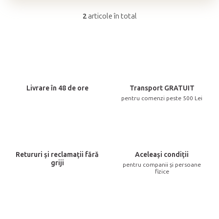
2
articole în total
C
o
n
t
r
o
Livrare în 48 de ore
Transport GRATUIT
l
pentru comenzi peste 500 Lei
u
l
l
i
Retururi și reclamații fără
Aceleași condiții
s
griji
pentru companii și persoane
t
fizice
ă
r
i