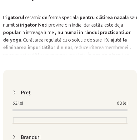
Irigatorul
ceramic
de
formă specială
pentru clătirea nazală
sau
numit si
irigator Neti
provine din India, dar astăzi este deja
popular
în întreaga lume
, nu numai în rândul practicantilor
de yoga
. Curătarea regulată cu o solutie de sare 1%
ajută la
eliminarea impuritătilor din nas
, reduce iritarea membranei
mucoase si ajută la regenerarea acesteia.
În caz de alergii
, se
recomandă clătiri multiple în timpul zilei pentru a preveni
depunerea alergenilor în mucoasa nazală. Irigatorul de clătire
nazală este, de asemenea, potrivit
pentru sinuzită, rinită
L
cronică, febra fânului si boli acute ale tractului respirator
i
superior
Preţ
. Oferim irigatorul Neti în diferite mărimi si culori.
s
62
lei
63
lei
t
ă
p
r
Branduri