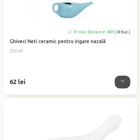
d
u
s
u
Evaluarea
În stoc (livrare în 48h)
(4 buc.)
l
medie
u
Ghiveci Neti ceramic pentru irigare nazalã
a
i
produsului
250 ml
este
5,0
din
5
62 lei
stele.