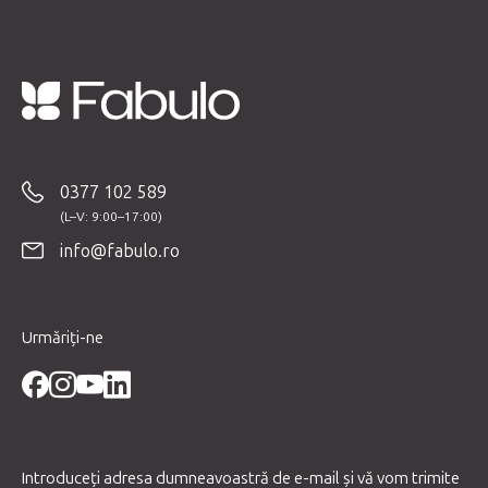
o
r
S
u
b
0377 102 589
s
o
info@fabulo.ro
l
Urmăriți-ne
Introduceţi adresa dumneavoastră de e-mail şi vă vom trimite