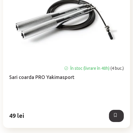
e
a
p
r
o
d
u
s
u
În stoc (livrare în 48h)
(4 buc.)
l
u
Sari coarda PRO Yakimasport
i
49 lei