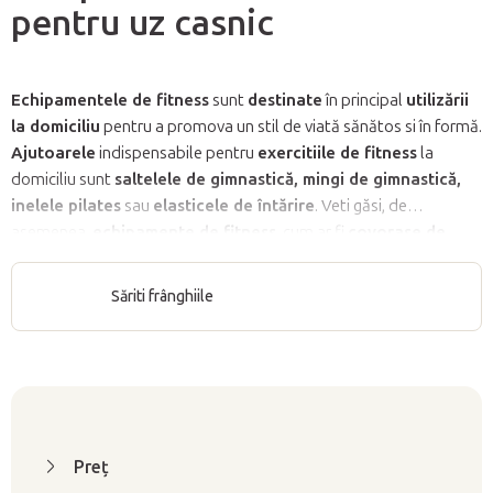
pentru uz casnic
Echipamentele de fitness
sunt
destinate
în principal
utilizării
la domiciliu
pentru a promova un stil de viată sănătos si în formă.
Ajutoarele
indispensabile pentru
exercitiile de fitness
la
domiciliu sunt
saltelele de gimnastică, mingi de gimnastică,
inelele pilates
sau
elasticele de întărire
. Veti găsi, de
asemenea,
echipamente de fitness
, cum ar fi
covorase de
exercitii
de diferite grosimi,
mingi de fitness
sigure si robuste
de
diferite dimensiuni,
benzi elastice de fitness
cu rezistentă
Săriti frânghiile
diferită. Aruncati o privire la gama noastră de bile de masaj si role
de masaj.
L
i
Preţ