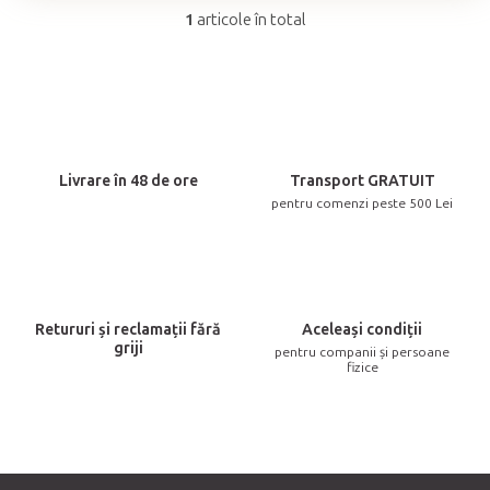
1
articole în total
C
o
n
t
r
o
Livrare în 48 de ore
Transport GRATUIT
l
pentru comenzi peste 500 Lei
u
l
l
i
Retururi și reclamații fără
Aceleași condiții
s
griji
pentru companii și persoane
t
fizice
ă
r
i
l