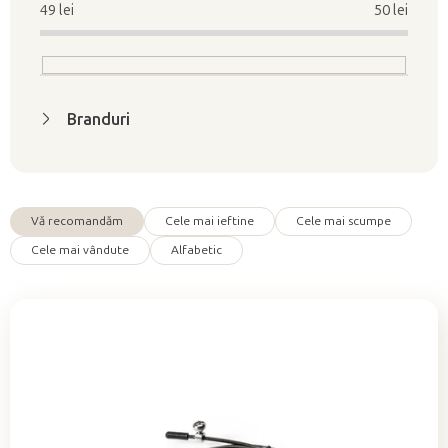
s
49
lei
50
lei
t
ă
p
r
Branduri
o
d
u
s
Vă recomandăm
Cele mai ieftine
Cele mai scumpe
e
S
Cele mai vândute
Alfabetic
e
l
e
c
t
a
r