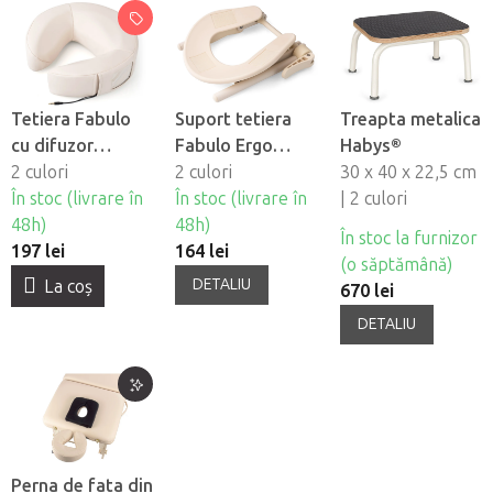
Tetiera Fabulo
Suport tetiera
Treapta metalica
cu difuzor
Fabulo Ergo
Habys®
încorporat
2 culori
pentru masa de
2 culori
30 x 40 x 22,5 cm
În stoc (livrare în
masaj
În stoc (livrare în
| 2 culori
48h)
48h)
În stoc la furnizor
197 lei
164 lei
(o săptămână)
DETALIU
La coş
670 lei
DETALIU
Perna de fata din