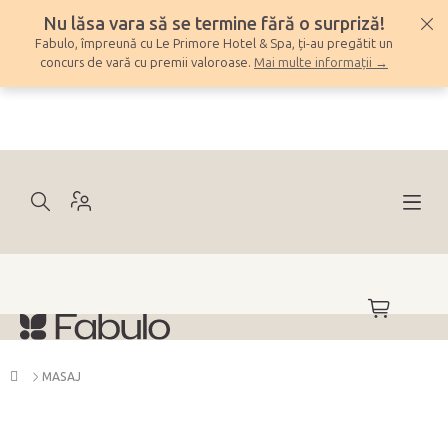
Treci
Nu lăsa vara să se termine fără o surpriză!
la
Fabulo, împreună cu Le Primore Hotel & Spa, ți-au pregătit un
conținut
concurs de vară cu premii valoroase.
Mai multe informații →
COŞ
DE
CUMPĂRĂ
Acasă
MASAJ