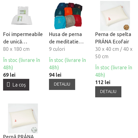
Foi impermeabile
Husa de perna
Perna de spelta
de unică
de meditatie
PRÁNA Ecofair
folosintă
80 x 180 cm
PRANA
9 culori
30 x 40 cm / 40 x
HABYS®, 10 buc
50 cm
În stoc (livrare în
În stoc (livrare în
48h)
48h)
În stoc (livrare în
69 lei
94 lei
48h)
112 lei
DETALIU
La coş
DETALIU
Pernã PRÁNA