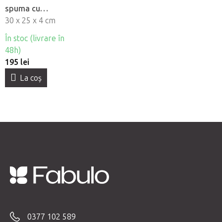
spuma cu
memorie
30 x 25 x 4 cm
În stoc (livrare în
48h)
195 lei
La coş
S
u
b
0377 102 589
s