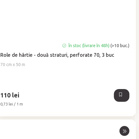
Evaluarea
În stoc (livrare în 48h)
(>10 buc.)
medie
Role de hârtie - două straturi, perforate 70, 3 buc
a
produsului
70 cm x 50 m
este
5,0
din
5
110 lei
stele.
Evaluare
0,73 lei / 1 m
preţ: