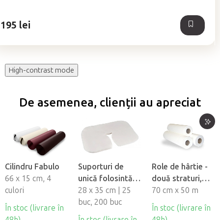
din
5
195 lei
stele.
High-contrast mode
De asemenea, clienții au apreciat
Cilindru Fabulo
Suporturi de
Role de hârtie -
66 x 15 cm, 4
unică folosintă
două straturi,
culori
pentru tetieră
28 x 35 cm | 25
perforate 70, 3
70 cm x 50 m
din material
buc, 200 buc
buc
În stoc (livrare în
În stoc (livrare în
netesut Fabulo
48h)
În stoc (livrare în
48h)