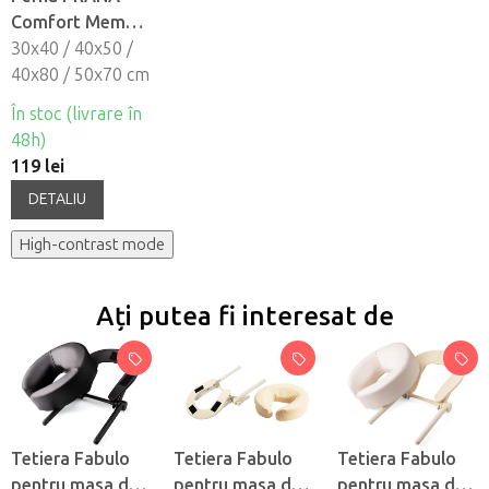
Comfort Memory
din spumã cu
30x40 / 40x50 /
memorie
40x80 / 50x70 cm
În stoc (livrare în
48h)
119 lei
DETALIU
High-contrast mode
Ați putea fi interesat de
Tetiera Fabulo
Tetiera Fabulo
Tetiera Fabulo
pentru masa de
pentru masa de
pentru masa de