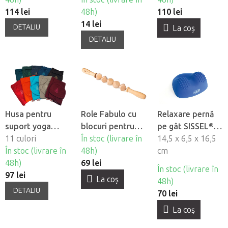
114 lei
48h)
110 lei
14 lei
DETALIU
La coş
DETALIU
Husa pentru
Role Fabulo cu
Relaxare pernă
suport yoga
blocuri pentru
pe gât SISSEL®
PRANA
11 culori
maderoterapie
În stoc (livrare în
Neck Relax
14,5 x 6,5 x 16,5
În stoc (livrare în
48h)
cm
48h)
69 lei
În stoc (livrare în
97 lei
La coş
48h)
DETALIU
70 lei
La coş