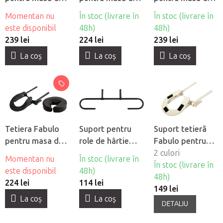
masaj cu suport
masaj cu suport -
masaj cu suport
Momentan nu
În stoc (livrare în
În stoc (livrare în
Ergo - negru
crema
Ergo - crema
este disponibil
48h)
48h)
239 lei
224 lei
239 lei
La coş
La coş
La coş
Tetiera Fabulo
Suport pentru
Suport tetierã
pentru masa de
role de hârtie
Fabulo pentru
masaj cu suport -
Fabulo
masa de masaj
2 culori
Momentan nu
În stoc (livrare în
neagra
În stoc (livrare în
este disponibil
48h)
48h)
224 lei
114 lei
149 lei
La coş
La coş
DETALIU