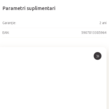
Parametri suplimentari
Garanţie
:
2 ani
EAN
:
5907813385964