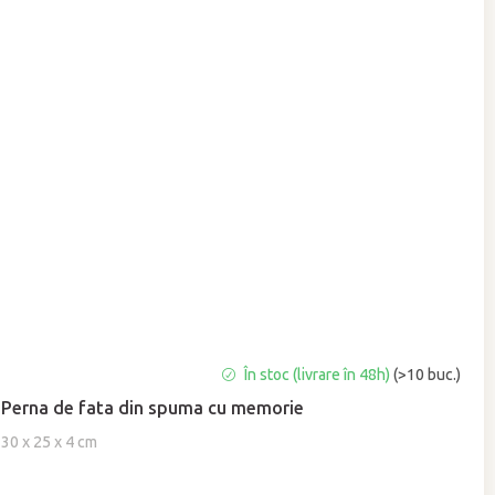
Evaluarea
În stoc (livrare în 48h)
(>10 buc.)
medie
Perna de fata din spuma cu memorie
a
produsului
30 x 25 x 4 cm
este
5,0