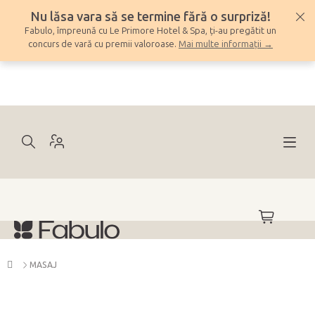
Treci
Nu lăsa vara să se termine fără o surpriză!
la
Fabulo, împreună cu Le Primore Hotel & Spa, ți-au pregătit un
conținut
concurs de vară cu premii valoroase.
Mai multe informații →
COŞ
DE
CUMPĂRĂ
Acasă
MASAJ