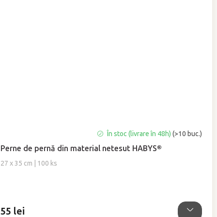
Evaluarea
În stoc (livrare în 48h)
(>10 buc.)
medie
Perne de pernă din material netesut HABYS®
a
produsului
27 x 35 cm | 100 ks
este
5,0
din
5
55 lei
stele.