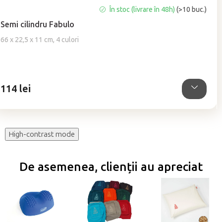
Evaluarea
În stoc (livrare în 48h)
(>10 buc.)
medie
Semi cilindru Fabulo
a
produsului
66 x 22,5 x 11 cm, 4 culori
este
4,9
din
5
114 lei
stele.
High-contrast mode
De asemenea, clienții au apreciat