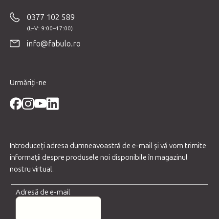
b
0377 102 589
s
o
info@fabulo.ro
l
Urmăriți-ne
Introduceţi adresa dumneavoastră de e-mail şi vă vom trimite
informaţii despre produsele noi disponibile în magazinul
nostru virtual.
Adresă de e-mail