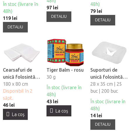
48h)
4 buc
În stoc (livrare în
48h)
97 lei
48h)
79 lei
DETALIU
119 lei
DETALIU
DETALIU
Cearsafuri de
Tiger Balm - rosu
Suporturi de
unică folosintă
30 g
unică folosintă
impermeabile
180 x 80 cm
pentru orificiul
28 x 35 cm | 25
În stoc (livrare în
Fabulo, 10 buc
Disponibil în 2
fetei din material
buc | 200 buc
48h)
săpt.
netesut Fabulo
43 lei
În stoc (livrare în
46 lei
48h)
La coş
La coş
14 lei
DETALIU