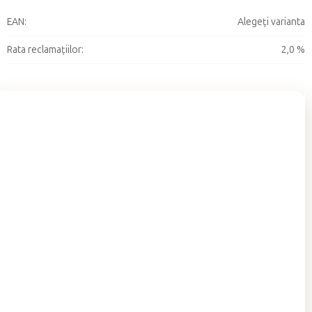
EAN
:
Alegeţi varianta
Rata reclamațiilor
:
2,0 %