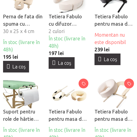
Perna de fata din
Tetiera Fabulo
Tetiera Fabulo
spuma cu
cu difuzor
pentru masa de
memorie
30 x 25 x 4 cm
încorporat
2 culori
masaj cu suport
Momentan nu
În stoc (livrare în
Ergo - negru
În stoc (livrare în
este disponibil
48h)
48h)
239 lei
197 lei
195 lei
La coş
La coş
La coş
Suport pentru
Tetiera Fabulo
Tetiera Fabulo
role de hârtie
pentru masa de
pentru masa de
HABYS®
masaj cu suport -
masaj cu suport
În stoc (livrare în
În stoc (livrare în
În stoc (livrare în
crema
Ergo - crema