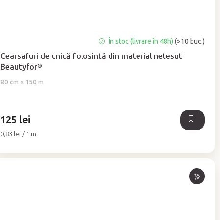
Evaluarea
În stoc (livrare în 48h)
(>10 buc.)
medie
Cearsafuri de unică folosintă din material netesut
a
Beautyfor®
produsului
este
80 cm x 150 m
5,0
din
5
125 lei
stele.
Evaluare
0,83 lei / 1 m
preţ: