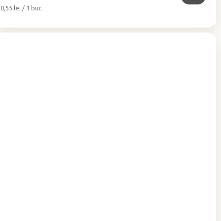
Evaluare
0,55 lei / 1 buc.
preţ: