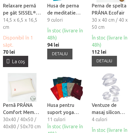
Relaxare pernă
Husa de perna
Perna de spelta
pe gât SISSEL®
de meditatie
PRÁNA Ecofair
Neck Relax
14,5 x 6,5 x 16,5
PRANA
9 culori
30 x 40 cm / 40 x
cm
50 cm
În stoc (livrare în
Disponibil în 1
48h)
În stoc (livrare în
săpt.
94 lei
48h)
70 lei
112 lei
DETALIU
DETALIU
La coş
Pernã PRÁNA
Husa pentru
Ventuze de
Comfort Memory
suport yoga
masaj silicon
din spumã cu
30x40 / 40x50 /
PRANA
11 culori
Fabulo
4 culori
memorie
40x80 / 50x70 cm
În stoc (livrare în
Mushroom - set,
În stoc (livrare în