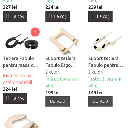
48h)
48h)
48h)
227 lei
224 lei
239 lei
La coş
La coş
La coş
Tetiera Fabulo
Suport tetiera
Suport tetierã
pentru masa de
Fabulo Ergo
Fabulo pentru
masaj cu suport -
Deluxe pentru
2 culori
masa de masaj
2 culori
Momentan nu
neagra
masa de masaj
În stoc (livrare în
În stoc (livrare în
este disponibil
48h)
48h)
224 lei
199 lei
149 lei
La coş
DETALIU
DETALIU