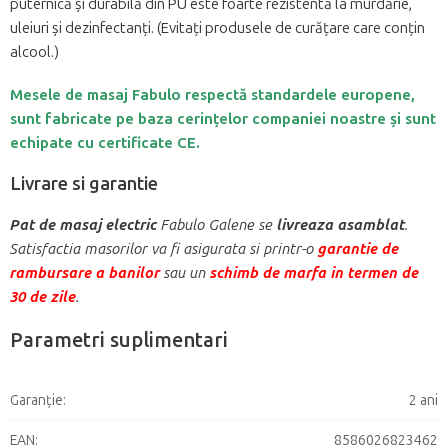
puternică și durabilă din PU este foarte rezistentă la murdărie,
uleiuri și dezinfectanți. (Evitați produsele de curățare care conțin
alcool.)
Mesele de masaj Fabulo respectă standardele europene,
sunt fabricate pe baza cerințelor companiei noastre și sunt
echipate cu certificate CE.
Livrare si garantie
Pat de masaj electric
Fabulo Galene se
livreaza asamblat
.
Satisfactia masorilor va fi asigurata si printr-o
garantie de
rambursare a banilor
sau un
schimb de marfa in termen de
30 de zile
.
Parametri suplimentari
Garanţie
:
2 ani
EAN
:
8586026823462