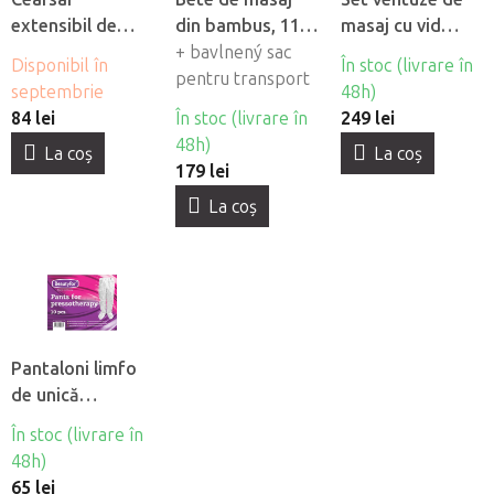
extensibil de
din bambus, 11
masaj cu vid
flanel Fabulo cu
buc
+ bavlnený sac
Fabulo Luxury 19
Disponibil în
În stoc (livrare în
orificiu pentru
pentru transport
buc
septembrie
48h)
fată
84 lei
În stoc (livrare în
249 lei
48h)
La coş
La coş
179 lei
La coş
Pantaloni limfo
de unică
folosintă din
În stoc (livrare în
material netesut
48h)
Beautyfor®, 10
65 lei