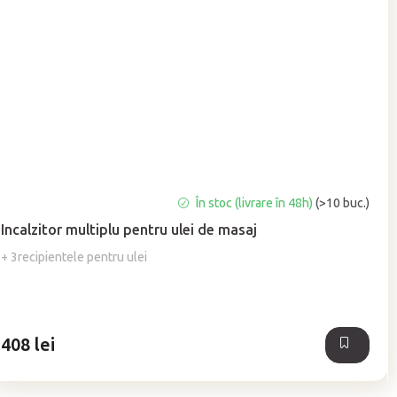
Evaluarea
În stoc (livrare în 48h)
(>10 buc.)
medie
Incalzitor multiplu pentru ulei de masaj
a
produsului
+ 3recipientele pentru ulei
este
5,0
din
5
408 lei
stele.