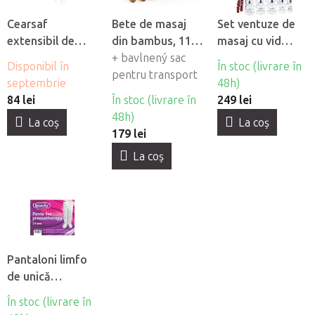
Cearsaf
Bete de masaj
Set ventuze de
extensibil de
din bambus, 11
masaj cu vid
flanel Fabulo cu
buc
+ bavlnený sac
Fabulo Luxury 19
Disponibil în
În stoc (livrare în
orificiu pentru
pentru transport
buc
septembrie
48h)
fată
84 lei
În stoc (livrare în
249 lei
48h)
La coş
La coş
179 lei
La coş
Pantaloni limfo
de unică
folosintă din
În stoc (livrare în
material netesut