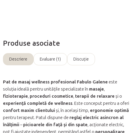
Întreabă
Produse asociate
Descriere
Evaluare (1)
Discuţie
Pat de masaj wellness profesional Fabulo Galene
este
soluția ideală pentru unitățile specializate în
masaje
,
fizioterapie
,
proceduri cosmetice
,
terapii de relaxare
și o
experiență completă de wellness
. Este conceput pentru a oferi
confort maxim clientului
și, în același timp,
ergonomie optimă
pentru terapeut. Patul dispune de
reglaj electric asincron al
înălțimii
–
picioarele din față și din spate
, acționate electric,
pot fi ajustate independent, permițând astfel o
personalizare