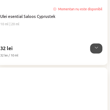
Momentan nu este disponibil
Ulei esential Saloos Cyprustek
10 ml | 20 ml
32 lei
Evaluare
32 lei / 10 ml
preţ: