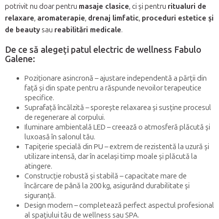
potrivit nu doar pentru
masaje clasice
, ci și pentru
ritualuri de
relaxare
,
aromaterapie
,
drenaj limfatic
,
proceduri estetice și
de beauty
sau
reabilitări medicale
.
De ce să alegeți patul electric de wellness Fabulo
Galene:
Poziționare asincronă – ajustare independentă a părții din
față și din spate pentru a răspunde nevoilor terapeutice
specifice.
Suprafață încălzită – sporește relaxarea și susține procesul
de regenerare al corpului.
Iluminare ambientală LED – creează o atmosferă plăcută și
luxoasă în salonul tău.
Tapițerie specială din PU – extrem de rezistentă la uzură și
utilizare intensă, dar în același timp moale și plăcută la
atingere.
Construcție robustă și stabilă – capacitate mare de
încărcare de până la 200 kg, asigurând durabilitate și
siguranță.
Design modern – completează perfect aspectul profesional
al spațiului tău de wellness sau SPA.