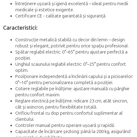
Întreținere ușoară și igienă excelentă – ideal pentru medii
medicale și estetice exigente.
Certificare CE - calitate garantată și siguranță.
Caracteristici:
Construcție metalică stabilă cu decor din lemn – design
robust și elegant, potrivit pentru orice spațiu profesional.
Spătar reglabil electric: 0°–65° pentru ajustare perfectă a
poziției.
Unghiul scaunului reglabil electric: 0°–25° pentru confort
optim.
Poziționare independentă a înclinării capului și a picioarelor:
0°–10° pentru personalizarea completă a poziției.
Cotiere reglabile pe înălțime: ajustare manuală cu pârghie
pentru confort maxim.
Reglare electrică pe înălțime: ridicare 23 cm, atât sincron,
cât și asincron, pentru flexibilitate totală.
Orificiu frontal cu dop pentru confortul suplimentar al
clientului.
Controler manual pentru operare ușoară și rapidă.
Capacitate de încărcare șezlong: până la 200 kg, asigurând