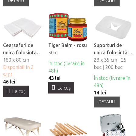
DETALIU
DETALIU
Cearsafuri de
Tiger Balm - rosu
Suporturi de
unică folosintă
30 g
unică folosintă
impermeabile
180 x 80 cm
pentru orificiul
28 x 35 cm | 25
În stoc (livrare în
Fabulo, 10 buc
Disponibil în 2
fetei din material
buc | 200 buc
48h)
săpt.
netesut Fabulo
43 lei
În stoc (livrare în
46 lei
48h)
La coş
La coş
14 lei
DETALIU