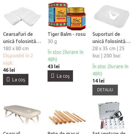
Cearsafuri de
Tiger Balm - rosu
Suporturi de
unică folosintă
30 g
unică folosintă
impermeabile
180 x 80 cm
pentru orificiul
28 x 35 cm | 25
În stoc (livrare în
Fabulo, 10 buc
Disponibil în 2
fetei din material
buc | 200 buc
48h)
săpt.
netesut Fabulo
43 lei
În stoc (livrare în
46 lei
48h)
La coş
La coş
14 lei
DETALIU
Cearsaf
Bete de masaj
Set ventuze de