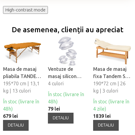
High-contrast mode
De asemenea, clienții au apreciat
Masa de masaj
Ventuze de
Masa de masaj
pliabila TANDEM
masaj silicon
fixa Tandem Spa
Basic-2
195*70 cm | 13,1
Fabulo
4 culori
Luna V2
190*72 cm | 26
kg | 13 culori
Mushroom - set,
kg | 3 culori
În stoc (livrare în
4 buc
În stoc (livrare în
48h)
În stoc (livrare în
48h)
79 lei
4 zile)
679 lei
1839 lei
DETALIU
DETALIU
DETALIU