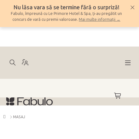
Treci
Nu lăsa vara să se termine fără o surpriză!
la
Fabulo, împreună cu Le Primore Hotel & Spa, ți-au pregătit un
conținut
concurs de vară cu premii valoroase.
Mai multe informații →
COŞ
DE
CUMPĂRĂ
Acasă
MASAJ