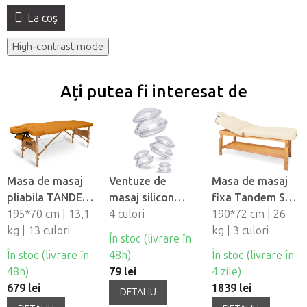
buc
La coş
High-contrast mode
Ați putea fi interesat de
Masa de masaj
Ventuze de
Masa de masaj
pliabila TANDEM
masaj silicon
fixa Tandem Spa
Basic-2
195*70 cm | 13,1
Fabulo
4 culori
Luna V2
190*72 cm | 26
kg | 13 culori
Mushroom - set,
kg | 3 culori
În stoc (livrare în
4 buc
În stoc (livrare în
48h)
În stoc (livrare în
48h)
79 lei
4 zile)
679 lei
1839 lei
DETALIU