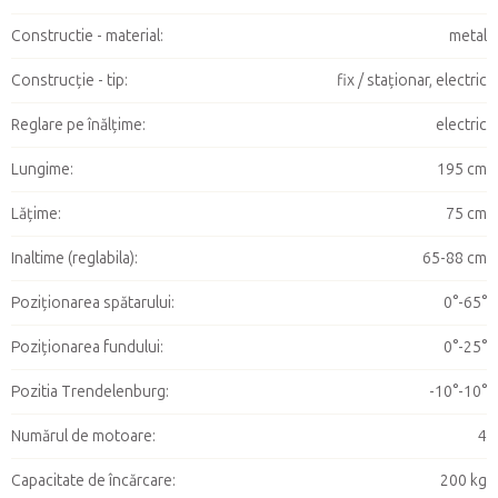
Constructie - material
:
metal
Construcție - tip
:
fix / staționar, electric
Reglare pe înălțime
:
electric
Lungime
:
195 cm
Lăţime
:
75 cm
Inaltime (reglabila)
:
65-88 cm
Poziţionarea spătarului
:
0°-65°
Poziționarea fundului
:
0°-25°
Pozitia Trendelenburg
:
-10°-10°
Numărul de motoare
:
4
Capacitate de încărcare
:
200 kg