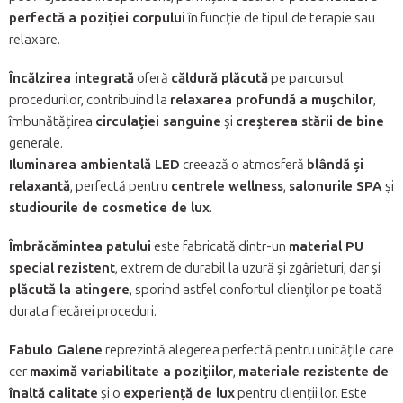
perfectă a poziției corpului
în funcție de tipul de terapie sau
relaxare.
Încălzirea integrată
oferă
căldură plăcută
pe parcursul
procedurilor, contribuind la
relaxarea profundă a mușchilor
,
îmbunătățirea
circulației sanguine
și
creșterea stării de bine
generale.
Iluminarea ambientală LED
creează o atmosferă
blândă și
relaxantă
, perfectă pentru
centrele wellness
,
salonurile SPA
și
studiourile de cosmetice de lux
.
Îmbrăcămintea patului
este fabricată dintr-un
material PU
special rezistent
, extrem de durabil la uzură și zgârieturi, dar și
plăcută la atingere
, sporind astfel confortul clienților pe toată
durata fiecărei proceduri.
Fabulo Galene
reprezintă alegerea perfectă pentru unitățile care
cer
maximă variabilitate a pozițiilor
,
materiale rezistente de
înaltă calitate
și o
experiență de lux
pentru clienții lor. Este