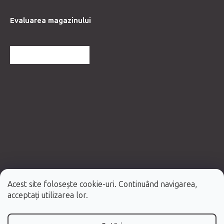
Evaluarea magazinului
MAI MULTE RECENZII
Acest site folosește cookie-uri. Continuând navigarea,
Creat de Shoptet Premium
acceptați utilizarea lor.
Drepturi de autor 2026
Fabulo.ro
. Toate drepturile rezervate.