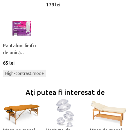
fată
179 lei
Pantaloni limfo
de unică
folosintă din
65 lei
material netesut
Beautyfor®, 10
High-contrast mode
buc
Ați putea fi interesat de