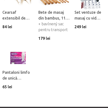
Cearsaf
Bete de masaj
Set ventuze de
extensibil de
din bambus, 11
masaj cu vid
flanel Fabulo cu
buc
+ bavlnený sac
Fabulo Luxury 19
84 lei
249 lei
orificiu pentru
pentru transport
buc
fată
179 lei
Pantaloni limfo
de unică
folosintă din
65 lei
material netesut
Beautyfor®, 10
buc