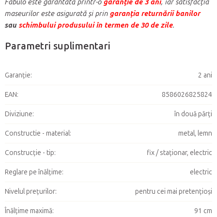
Fabulo este garantată printr-o
garanție de 3 ani
, iar satisfacția
maseurilor este asigurată și prin
garanția returnării banilor
sau
schimbului produsului în termen de 30 de zile
.
Parametri suplimentari
Garanţie
:
2 ani
EAN
:
8586026825824
Diviziune
:
în două părți
Constructie - material
:
metal, lemn
Construcție - tip
:
fix / staționar, electric
Reglare pe înălțime
:
electric
Nivelul prețurilor
:
pentru cei mai pretențioși
Înălțime maximă
:
91 cm