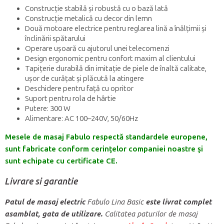
Construcție stabilă și robustă cu o bază lată
Construcție metalică cu decor din lemn
Două motoare electrice pentru reglarea lină a înălțimii și
înclinării spătarului
Operare ușoară cu ajutorul unei telecomenzi
Design ergonomic pentru confort maxim al clientului
Tapițerie durabilă din imitație de piele de înaltă calitate,
ușor de curățat și plăcută la atingere
Deschidere pentru față cu opritor
Suport pentru rola de hârtie
Putere: 300 W
Alimentare: AC 100–240V, 50/60Hz
Mesele de masaj Fabulo respectă standardele europene,
sunt fabricate conform cerințelor companiei noastre și
sunt echipate cu certificate CE.
Livrare si garantie
Patul de masaj electric
Fabulo Lina Basic
este livrat complet
asamblat, gata de utilizare
.
Calitatea paturilor de masaj