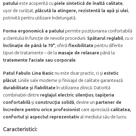
patului
este acoperită cu
piele sintetică de înaltă calitate
,
ușor de curățat,
plăcută la atingere, rezistentă la apă și ulei
,
potrivită pentru utilizare îndelungată.
Forma ergonomică a patului
permite poziționarea confortabilă
a clientului în funcție de nevoile procedurii.
Spătarul reglabil
, cu o
înclinație de până la 70°
, oferă
flexibilitate
pentru diferite
tipuri de tratamente – de la
masaje de relaxare
până la
tratemente faciale sau corporale
.
Patul Fabulo Lina Basic
nu este doar practic, ci și
estetic
plăcut
. Liniile sale moderne și finisajul de calitate garantează
durabilitate și fiabilitate
în utilizarea zilnică. Datorită
combinației dintre
reglajul electric silențios
,
tapițeria
confortabilă
și
construcția solidă
, devine un
partener de
încredere pentru orice profesionist
care apreciază
calitatea,
confortul și aspectul reprezentativ
al mediului său de lucru.
Caracteristici: