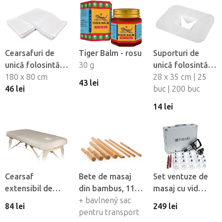
Cearsafuri de
Tiger Balm - rosu
Suporturi de
unică folosintă
30 g
unică folosintă
impermeabile
180 x 80 cm
pentru orificiul
28 x 35 cm | 25
43 lei
Fabulo, 10 buc
46 lei
fetei din material
buc | 200 buc
netesut Fabulo
14 lei
Cearsaf
Bete de masaj
Set ventuze de
extensibil de
din bambus, 11
masaj cu vid
flanel Fabulo cu
buc
+ bavlnený sac
Fabulo Luxury 19
84 lei
249 lei
orificiu pentru
pentru transport
buc