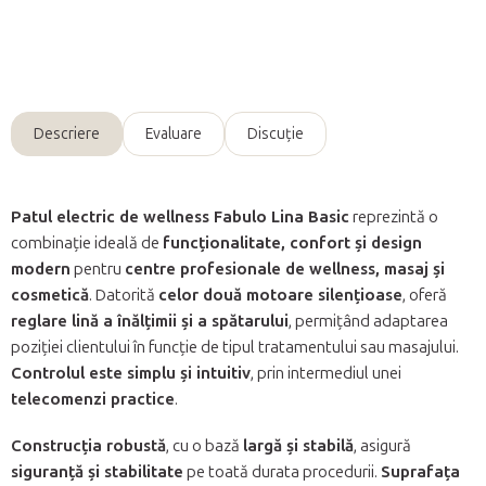
Întreabă
Descriere
Evaluare
Discuţie
Patul electric de wellness Fabulo Lina Basic
reprezintă o
combinație ideală de
funcționalitate, confort și design
modern
pentru
centre profesionale de wellness, masaj și
cosmetică
. Datorită
celor două motoare silențioase
, oferă
reglare lină a înălțimii și a spătarului
, permițând adaptarea
poziției clientului în funcție de tipul tratamentului sau masajului.
Controlul este simplu și intuitiv
, prin intermediul unei
telecomenzi practice
.
Construcția robustă
, cu o bază
largă și stabilă
, asigură
siguranță și stabilitate
pe toată durata procedurii.
Suprafața