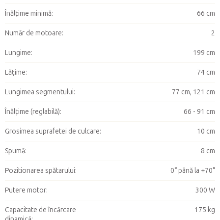
Înălțime minimă
:
66 cm
Număr de motoare
:
2
Lungime
:
199 cm
Lățime
:
74 cm
Lungimea segmentului
:
77 cm, 121 cm
Înălțime (reglabilă)
:
66 - 91 cm
Grosimea suprafetei de culcare
:
10 cm
Spumă
:
8 cm
Pozitionarea spătarului
:
0° până la +70°
Putere motor
:
300 W
Capacitate de încărcare
175 kg
dinamică
: