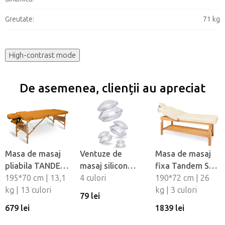
Greutate
:
71 kg
High-contrast mode
De asemenea, clienții au apreciat
Masa de masaj
Ventuze de
Masa de masaj
pliabila TANDEM
masaj silicon
fixa Tandem Spa
Basic-2
195*70 cm | 13,1
Fabulo
4 culori
Luna V2
190*72 cm | 26
kg | 13 culori
Mushroom - set,
kg | 3 culori
79 lei
4 buc
679 lei
1839 lei