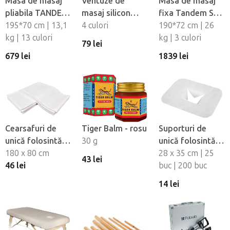
Masa de masaj
Ventuze de
Masa de masaj
pliabila TANDEM
masaj silicon
fixa Tandem Spa
Basic-2
195*70 cm | 13,1
Fabulo
4 culori
Luna V2
190*72 cm | 26
kg | 13 culori
Mushroom - set,
kg | 3 culori
79 lei
4 buc
679 lei
1839 lei
Cearsafuri de
Tiger Balm - rosu
Suporturi de
unică folosintă
30 g
unică folosintă
impermeabile
180 x 80 cm
pentru orificiul
28 x 35 cm | 25
43 lei
Fabulo, 10 buc
46 lei
fetei din material
buc | 200 buc
netesut Fabulo
14 lei