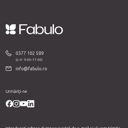
S
u
b
0377 102 589
s
o
info@fabulo.ro
l
Urmăriți-ne