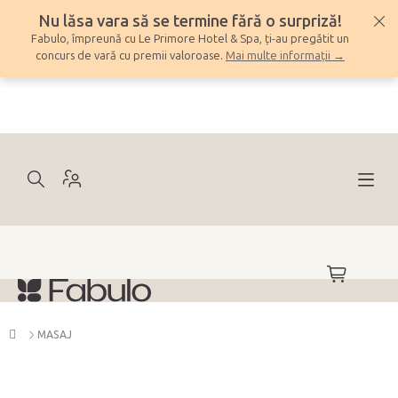
Treci
Nu lăsa vara să se termine fără o surpriză!
la
Fabulo, împreună cu Le Primore Hotel & Spa, ți-au pregătit un
conținut
concurs de vară cu premii valoroase.
Mai multe informații →
COŞ
DE
CUMPĂRĂ
Acasă
MASAJ