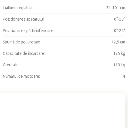
Inaltime reglabila
:
71-101 cm
Pozitionarea spătarului
:
0°-58°
Pozitionarea părtii inferioare
:
0°-25°
Spumă de poliuretan
:
12,5 cm
Capacitate de încărcare
:
175 kg
Greutate
:
118 kg
Numărul de motoare
:
4