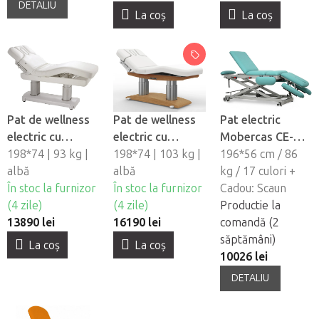
DETALIU
La coş
La coş
Pat de wellness
Pat de wellness
Pat electric
electric cu
electric cu
Mobercas CE-
încălzire
198*74 | 93 kg |
încălzire si
198*74 | 103 kg |
0197-R
196*56 cm / 86
Silverfox Saturn
albă
sistem
albă
kg / 17 culori +
Plus E4
În stoc la furnizor
audio/vibratii
În stoc la furnizor
Cadou: Scaun
(4 zile)
Silverfox Tara
(4 zile)
Productie la
13890 lei
Plus E4
16190 lei
comandă (2
săptămâni)
La coş
La coş
10026 lei
DETALIU