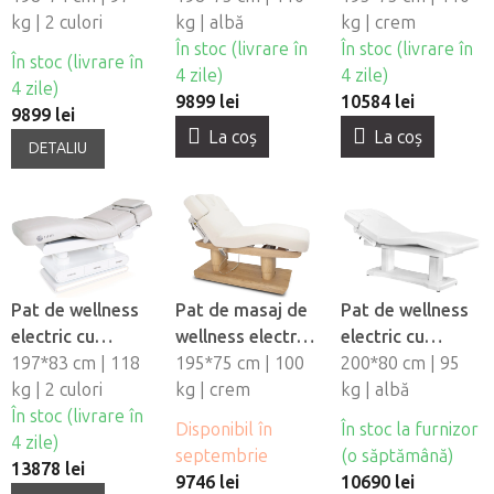
iluminare LED
kg | 2 culori
iluminare LED
kg | albă
iluminare LED
kg | crem
Fabulo Pax
Fabulo Nyra
În stoc (livrare în
Fabulo Amaris
În stoc (livrare în
În stoc (livrare în
Comfort
Relax
4 zile)
4 zile)
4 zile)
9899 lei
10584 lei
9899 lei
La coş
La coş
DETALIU
Pat de wellness
Pat de masaj de
Pat de wellness
electric cu
wellness electric
electric cu
încălzire Fabulo
197*83 cm | 118
cu încălzire și
195*75 cm | 100
încălzire Azzurro
200*80 cm | 95
Spa Genesis
kg | 2 culori
iluminare LED
kg | crem
818A 4M
kg | albă
În stoc (livrare în
Fabulo Galene
Disponibil în
În stoc la furnizor
4 zile)
septembrie
(o săptămână)
13878 lei
9746 lei
10690 lei