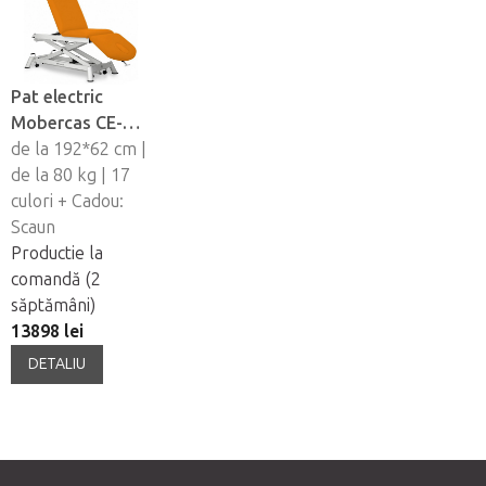
Pat electric
Mobercas CE-
0130-ARPC
de la 192*62 cm |
de la 80 kg | 17
culori + Cadou:
Scaun
Productie la
comandă (2
săptămâni)
13898 lei
DETALIU