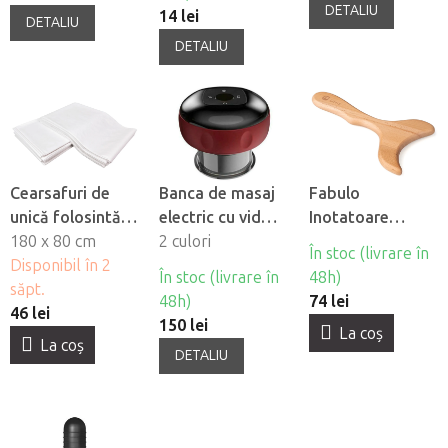
DETALIU
14 lei
DETALIU
DETALIU
Cearsafuri de
Banca de masaj
Fabulo
unică folosintă
electric cu vid
Inotatoare
impermeabile
180 x 80 cm
Fabulo cu radiatii
2 culori
pentru
În stoc (livrare în
Fabulo, 10 buc
Disponibil în 2
infrarosii
madroterapie
În stoc (livrare în
48h)
săpt.
48h)
74 lei
46 lei
150 lei
La coş
La coş
DETALIU