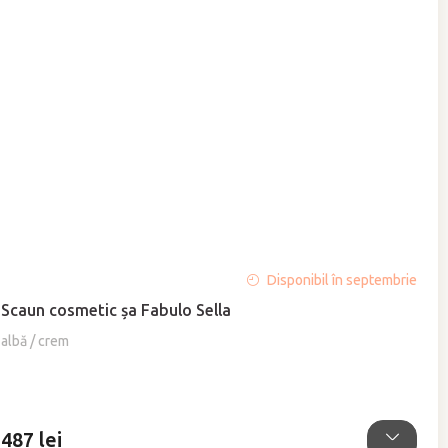
Evaluarea
Disponibil în septembrie
medie
Scaun cosmetic şa Fabulo Sella
a
produsului
albă / crem
este
4,8
din
5
487 lei
stele.