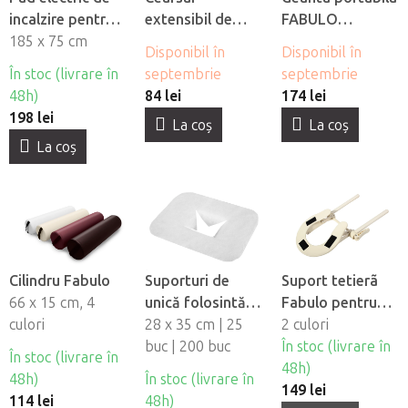
incalzire pentru
extensibil de
FABULO
masa de masaj
185 x 75 cm
flanel Fabulo cu
Standard
Disponibil în
Disponibil în
orificiu pentru
În stoc (livrare în
septembrie
septembrie
fată
48h)
84 lei
174 lei
198 lei
La coş
La coş
La coş
Cilindru Fabulo
Suporturi de
Suport tetierã
66 x 15 cm, 4
unică folosintă
Fabulo pentru
culori
pentru orificiul
28 x 35 cm | 25
masa de masaj
2 culori
fetei din material
buc | 200 buc
În stoc (livrare în
În stoc (livrare în
netesut Fabulo
48h)
48h)
În stoc (livrare în
149 lei
114 lei
48h)