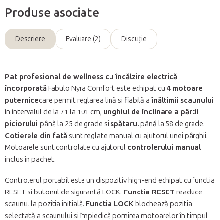
Produse asociate
Descriere
Evaluare (2)
Discuţie
Pat profesional de wellness cu încălzire electrică
încorporată
Fabulo Nyra Comfort este echipat cu
4 motoare
puternice
care permit reglarea lină si fiabilă a
înăltimii scaunului
în intervalul de la 71 la 101 cm,
unghiul de înclinare a părtii
piciorului
până la 25 de grade si
spătarul
până la 58 de grade.
Cotierele din fată
sunt reglate manual cu ajutorul unei pârghii.
Motoarele sunt controlate cu ajutorul
controlerului manual
inclus în pachet.
Controlerul portabil este un dispozitiv high-end echipat cu functia
RESET si butonul de sigurantă LOCK.
Functia RESET
readuce
scaunul la pozitia initială.
Functia LOCK
blochează pozitia
selectată a scaunului si împiedică pornirea motoarelor în timpul