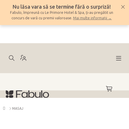
Treci
Nu lăsa vara să se termine fără o surpriză!
la
Fabulo, împreună cu Le Primore Hotel & Spa, ți-au pregătit un
conținut
concurs de vară cu premii valoroase.
Mai multe informații →
COŞ
DE
CUMPĂRĂ
Acasă
MASAJ