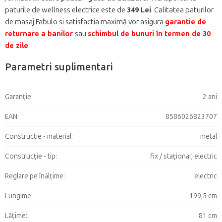
paturile de wellness electrice este de
349 Lei
. Calitatea paturilor
de masaj Fabulo si satisfactia maximă vor asigura
garantie de
returnare a banilor
sau
schimbul de bunuri în termen de 30
de zile
.
Parametri suplimentari
Garanţie
:
2 ani
EAN
:
8586026823707
Constructie - material
:
metal
Construcție - tip
:
fix / staționar, electric
Reglare pe înălțime
:
electric
Lungime
:
199,5 cm
Lățime
:
81 cm