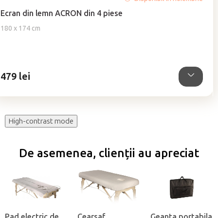
medie
Ecran din lemn ACRON din 4 piese
a
produsului
180 x 174 cm
este
5,0
din
5
479 lei
stele.
High-contrast mode
De asemenea, clienții au apreciat
Pad electric de
Cearsaf
Geanta portabila