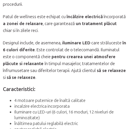
procedurii.
Patul de wellness este echipat cu
încălzire electrică
încorporată
a zonei de relaxare
, care garantează
un tratament plăcut
chiar si în zilele reci.
Designul include, de asemenea,
iluminare LED
care străluceste
în
6 culori diferite
. Este controlat de o telecomandă. Iluminatul
este o componentă cheie
pentru crearea unei atmosfere
plăcute si relaxante
în timpul masajelor, tratamentelor de
înfrumusetare sau diferitelor terapii. Ajută clientul
să se relaxeze
si
să
se relaxeze
.
Caracteristici:
4 motoare puternice de înaltă calitate
incalzire electrica incorporata
Iluminare cu LED-uri (6 culori, 16 moduri, 12 niveluri de
luminozitate)
Înăltimea patului reglabilă electric