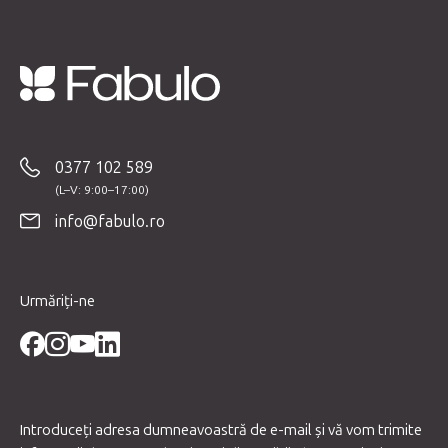
S
u
b
0377 102 589
s
o
info@fabulo.ro
l
Urmăriți-ne
Introduceţi adresa dumneavoastră de e-mail şi vă vom trimite