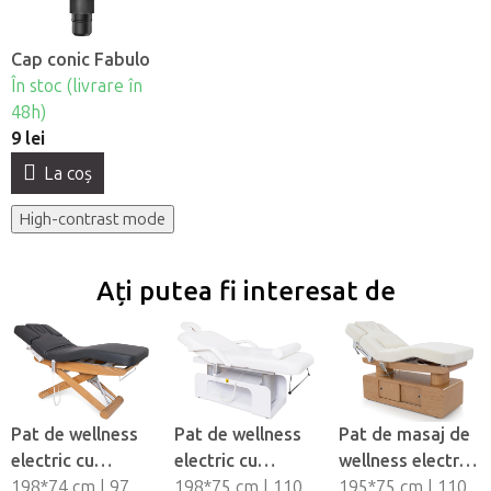
Cap conic Fabulo
În stoc (livrare în
48h)
9 lei
La coş
High-contrast mode
Ați putea fi interesat de
Pat de wellness
Pat de wellness
Pat de masaj de
electric cu
electric cu
wellness electric
încãlzire si
198*74 cm | 97
încãlzire si
198*75 cm | 110
cu încălzire și
195*75 cm | 110