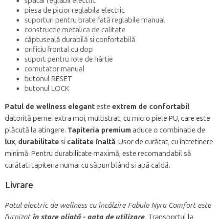
spatar reglabil electric
piesa de picior reglabila electric
suporturi pentru brate fată reglabile manual
constructie metalica de calitate
căptuseală durabilă si confortabilă
orificiu frontal cu dop
suport pentru role de hârtie
comutator manual
butonul RESET
butonul LOCK
Patul de wellness elegant
este
extrem de confortabil
datorită pernei extra moi, multistrat, cu micro piele PU, care este
plăcută la atingere.
Tapiteria premium
aduce o combinatie de
lux
,
durabilitate
si
calitate înaltă
. Usor de curătat, cu întretinere
minimă. Pentru durabilitate maximă, este recomandabil să
curătati tapiteria numai cu săpun blând si apă caldă.
Livrare
Patul electric de wellness cu încălzire Fabulo Nyra Comfort este
furnizat
în stare pliată - gata de utilizare
.
Transportul la