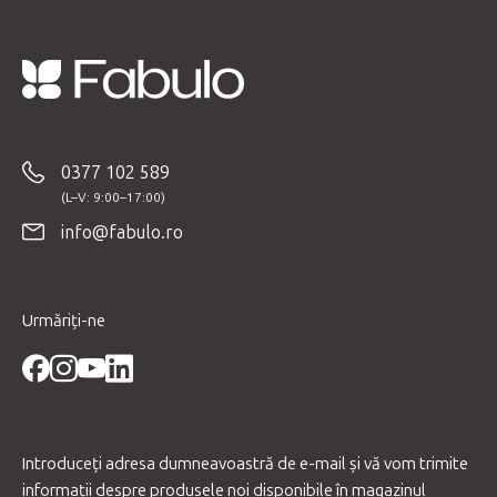
S
u
b
0377 102 589
s
o
info@fabulo.ro
l
Urmăriți-ne
Introduceţi adresa dumneavoastră de e-mail şi vă vom trimite
informaţii despre produsele noi disponibile în magazinul