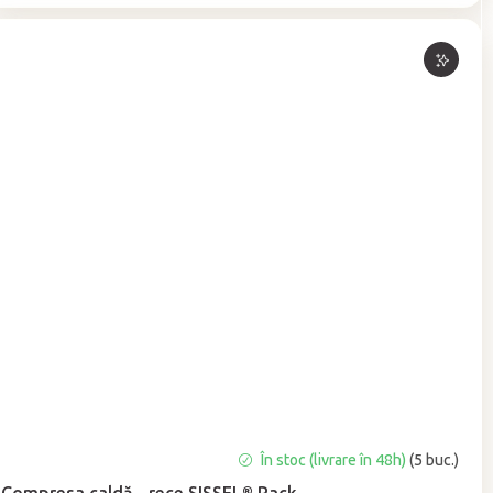
Evaluarea
În stoc (livrare în 48h)
(5 buc.)
medie