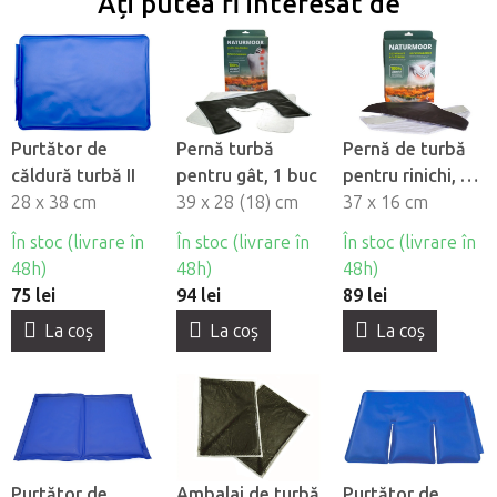
Ați putea fi interesat de
Purtător de
Pernă turbă
Pernă de turbă
căldură turbă II
pentru gât, 1 buc
pentru rinichi, 1
28 x 38 cm
39 x 28 (18) cm
buc
37 x 16 cm
În stoc (livrare în
În stoc (livrare în
În stoc (livrare în
48h)
48h)
48h)
75 lei
94 lei
89 lei
La coş
La coş
La coş
Purtător de
Ambalaj de turbă
Purtător de