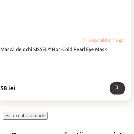
Evaluarea
Disponibil în 1 săpt.
medie
Mască de ochi SISSEL® Hot-Cold Pearl Eye Mask
a
produsului
este
5,0
din
5
58 lei
stele.
High-contrast mode