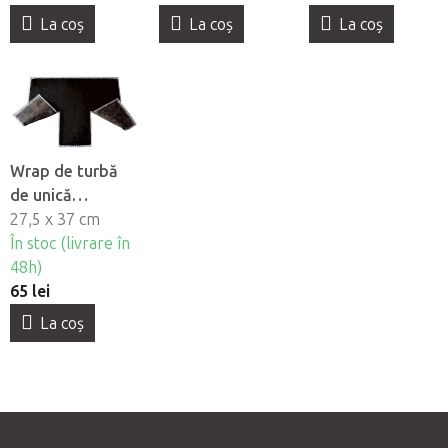
La coş
La coş
La coş
Wrap de turbă
de unică
folosintă - gât,
27,5 x 37 cm
10 buc
În stoc (livrare în
48h)
65 lei
La coş