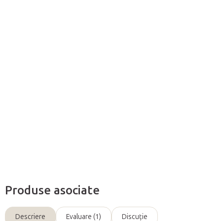
Adăuga în coş
Termoforul de turbă este fabricat pentru a
usura durerea în
confortul casei dumneavoastră
. Potrivit pentru dureri
articulare, dureri abdominale, dureri musculare, probleme
menstruale etc.
Informaţii detaliate
Întreabă
Produse asociate
Descriere
Evaluare (1)
Discuţie