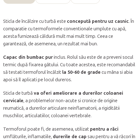
Sticla de încălzire cu turbă este
concepută pentru uz casnic
. În
comparatie cu termoformele conventionale umplute cu apă,
acesta furnizează căldură mult mai mult timp. Ceea ce
garantează, de asemenea, un rezultat mai bun.
Capac din bumbac pur
inclus. Rolul său este de a preveni socul
termic după fixarea gâtului. Cu toate acestea, este recomandabil
să testati termoforul încălzit
la 50-60 de grade
cu mâna si abia
apoi să îl aplicati pe locul dureros.
Sticla de turbă
va oferi ameliorare a durerilor coloanei
cervicale
, a problemelor non-acute si cronice de origine
reumatică, a durerilor articulare neinflamatorii, a rigiditătii
muschilor, articulatiilor, coloanei vertebrale.
Termoforul poate fi, de asemenea, utilizat
pentru a răci
umflăturile, inflamatiile,
durerile de cap
sau pentru a vă răcori în