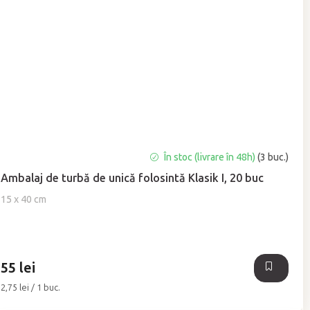
Evaluarea
În stoc (livrare în 48h)
(3 buc.)
medie
Ambalaj de turbă de unică folosintă Klasik I, 20 buc
a
produsului
15 x 40 cm
este
5,0
din
5
55 lei
stele.
Evaluare
2,75 lei / 1 buc.
preţ: