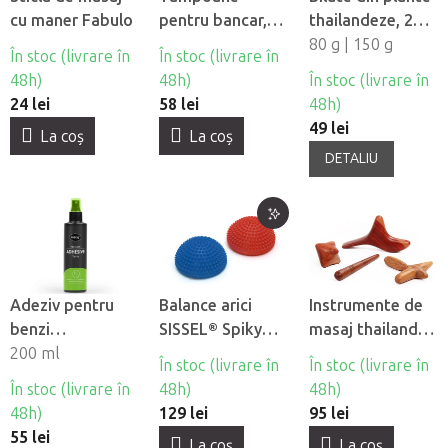
cu maner Fabulo
pentru bancar,
thailandeze, 2
450 buc
buc
80 g | 150 g
În stoc (livrare în
În stoc (livrare în
48h)
48h)
În stoc (livrare în
24 lei
58 lei
48h)
49 lei
La coş
La coş
DETALIU
Adeziv pentru
Balance arici
Instrumente de
benzi
SISSEL® Spiky
masaj thailandez
kinesiologice
200 ml
Dome, 2 buc
din lemn, 4 buc
În stoc (livrare în
În stoc (livrare în
Fasciq® Pre-
În stoc (livrare în
48h)
48h)
Tape Adhesive
48h)
129 lei
95 lei
Spray
55 lei
La coş
La coş