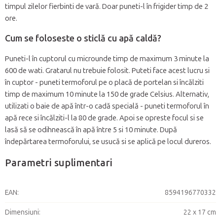
timpul zilelor fierbinti de vară. Doar puneti-l în frigider timp de 2
ore.
Cum se foloseste o sticlă cu apă caldă?
Puneti-l în cuptorul cu microunde timp de maximum 3 minute la
600 de wati. Gratarul nu trebuie folosit. Puteti face acest lucru si
în cuptor - puneti termoforul pe o placă de portelan si încălziti
timp de maximum 10 minute la 150 de grade Celsius. Alternativ,
utilizati o baie de apă într-o cadă specială - puneti termoforul în
apă rece si încălziti-l la 80 de grade. Apoi se opreste focul si se
lasă să se odihnească în apă între 5 si 10 minute. După
îndepărtarea termoforului, se usucă si se aplică pe locul dureros.
Parametri suplimentari
EAN
:
8594196770332
Dimensiuni
:
22 x 17 cm