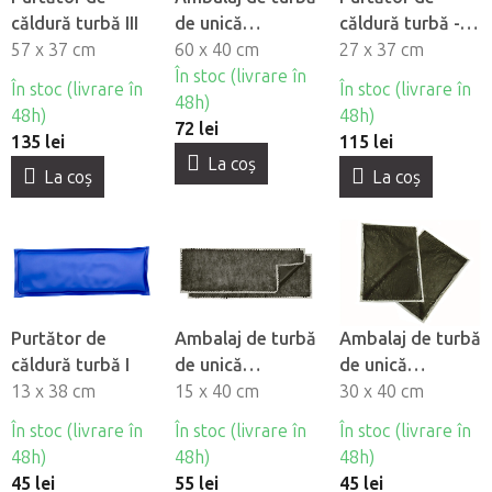
căldură turbă III
de unică
căldură turbă -
57 x 37 cm
folosintă Klasik
60 x 40 cm
Gâtul
27 x 37 cm
III, 10 buc
În stoc (livrare în
În stoc (livrare în
În stoc (livrare în
48h)
48h)
48h)
72 lei
135 lei
115 lei
La coş
La coş
La coş
Purtător de
Ambalaj de turbă
Ambalaj de turbă
căldură turbă I
de unică
de unică
13 x 38 cm
folosintă Klasik I,
15 x 40 cm
folosintă Klasik
30 x 40 cm
20 buc
II, 10 buc
În stoc (livrare în
În stoc (livrare în
În stoc (livrare în
48h)
48h)
48h)
45 lei
55 lei
45 lei