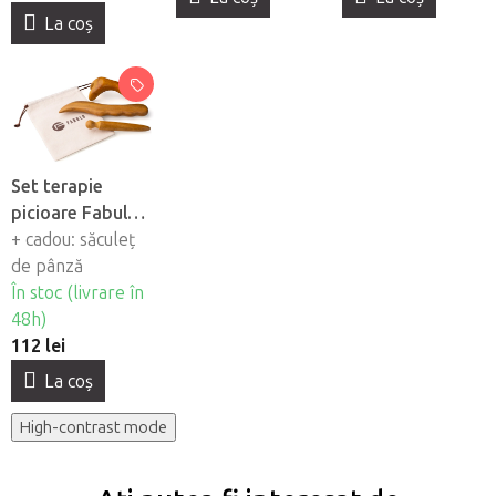
La coş
Set terapie
picioare Fabulo
Set terapie, 3
+ cadou: săculeț
buc
de pânză
În stoc (livrare în
48h)
112 lei
La coş
High-contrast mode