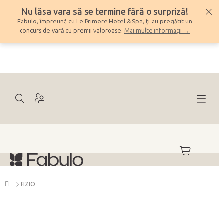
Treci
Nu lăsa vara să se termine fără o surpriză!
la
Fabulo, împreună cu Le Primore Hotel & Spa, ți-au pregătit un
conținut
concurs de vară cu premii valoroase.
Mai multe informații →
COŞ
DE
CUMPĂRĂ
Acasă
FIZIO