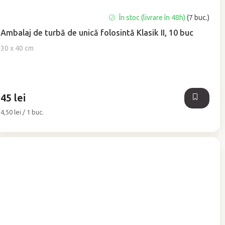
Evaluarea
În stoc (livrare în 48h)
(7 buc.)
medie
Ambalaj de turbă de unică folosintă Klasik II, 10 buc
a
produsului
30 x 40 cm
este
5,0
din
5
45 lei
stele.
Evaluare
4,50 lei / 1 buc.
preţ: