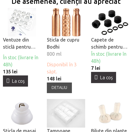
De asemenea, clienții au apreciat
Ventuze din
Sticla de cupru
Capete de
sticlă pentru
Bodhi
schimb pentru
terapie cu
800 ml
activatorul
În stoc (livrare în
În stoc (livrare în
ventuze Fabulo -
chiropractic, 5
48h)
48h)
Disponibil în 3
cu perete gros -
buc
7 lei
135 lei
săpt.
set de 16 buc
La coş
148 lei
La coş
DETALIU
Sticla de masaj
Tampoane
Bilute din plante