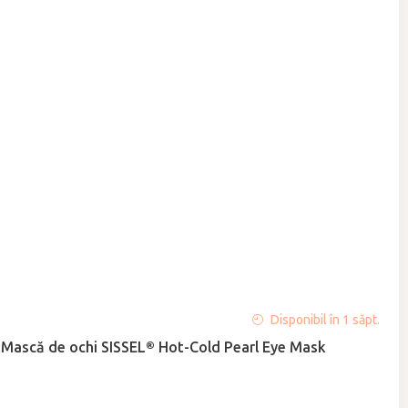
Evaluarea
Disponibil în 1 săpt.
medie
Mască de ochi SISSEL® Hot-Cold Pearl Eye Mask
a
produsului
este