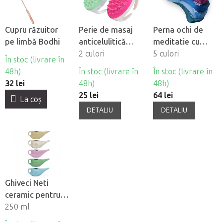
Cupru răzuitor
Perie de masaj
Perna ochi de
pe limbă Bodhi
anticelulitică
meditatie cu
Fabulo
2 culori
lavanda Bodhi
5 culori
În stoc (livrare în
Lotus mako-
48h)
În stoc (livrare în
În stoc (livrare în
satin
32 lei
48h)
48h)
25 lei
64 lei
La coş
DETALIU
DETALIU
Ghiveci Neti
ceramic pentru
irigare nazalã
250 ml