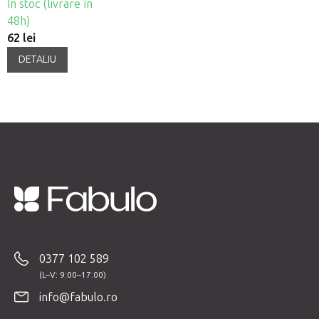
În stoc (livrare în
48h)
62 lei
DETALIU
S
u
b
0377 102 589
s
o
info@fabulo.ro
l