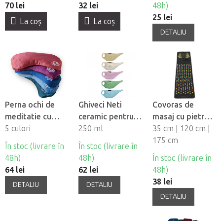
70 lei
32 lei
48h)
25 lei
La coş
La coş
DETALIU
Perna ochi de
Ghiveci Neti
Covoras de
meditatie cu
ceramic pentru
masaj cu pietre
lavanda Bodhi
5 culori
irigare nazalã
250 ml
de
35 cm | 120 cm |
Lotus mako-
presopunctură
175 cm
În stoc (livrare în
În stoc (livrare în
satin
48h)
48h)
În stoc (livrare în
64 lei
62 lei
48h)
38 lei
DETALIU
DETALIU
DETALIU