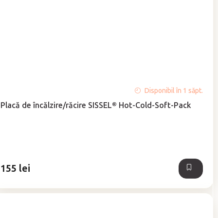
Evaluarea
Disponibil în 1 săpt.
medie
Placă de încălzire/răcire SISSEL® Hot-Cold-Soft-Pack
a
produsului
este
5,0
din
5
155 lei
stele.