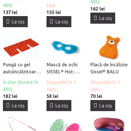
Cold-Soft-Pack
Anatomic
48h)
48h)
săpt.
162 lei
137 lei
155 lei
La coş
La coş
La coş
Pungă cu gel
Mască de ochi
Placă de încălzire
autoîncălzitoare
SISSEL® Hot-
Sissel® BALU
SISSEL® Therm
Cold Pearl Eye
În stoc (livrare în
Disponibil în 1
Disponibil în 1
Mask
48h)
săpt.
săpt.
182 lei
58 lei
70 lei
La coş
La coş
La coş