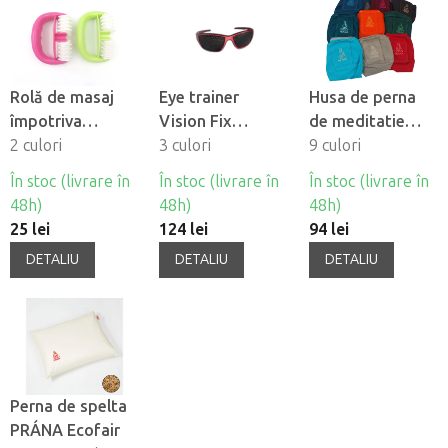
Rolă de masaj
Eye trainer
Husa de perna
împotriva
Vision Fix
de meditatie
celulitei Fabulo
2 culori
ORIGINAL
3 culori
PRANA
9 culori
Square
În stoc (livrare în
În stoc (livrare în
În stoc (livrare în
48h)
48h)
48h)
25 lei
124 lei
94 lei
DETALIU
DETALIU
DETALIU
Perna de spelta
PRÁNA Ecofair