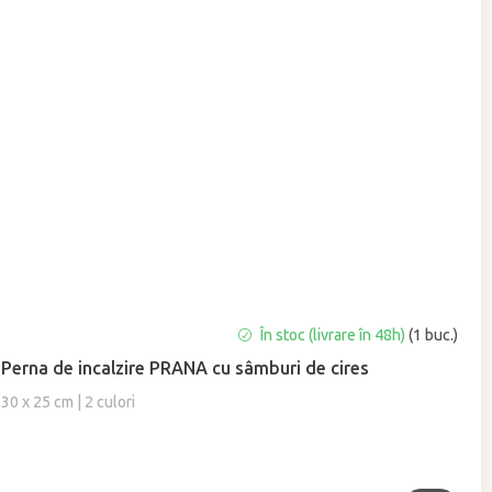
Evaluarea
În stoc (livrare în 48h)
(1 buc.)
medie
Perna de incalzire PRANA cu sâmburi de cires
a
produsului
30 x 25 cm | 2 culori
este
5,0
din
5