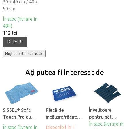
30 x 40 cm / 40 x
50 cm
În stoc (livrare în
48h)
112 lei
DETALIU
High-contrast mode
Ați putea fi interesat de
SISSEL® Soft
Placă de
Învelitoare
Touch Pro cu
încălzire/răcire
pentru gât
răcire caldă
SISSEL® Hot-
SISSEL® Linum
În stoc (livrare în
În stoc (livrare în
Disponibil în 1