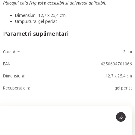
Placajul cald-frig este accesibil si universal aplicabil.
Dimensiuni: 12,7 x 25,4 cm
Umplutura: gel perlat
Parametri suplimentari
Garanţie
:
2 ani
EAN
:
4250694701066
Dimensiuni
:
12,7 x 25,4 cm
Recuperat din
:
gel perlat