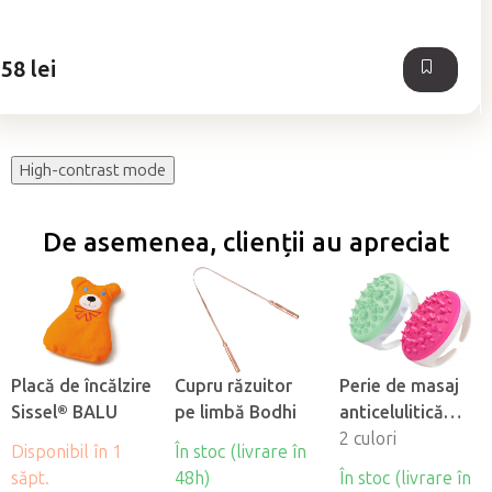
5,0
din
5
58 lei
stele.
High-contrast mode
De asemenea, clienții au apreciat
Placă de încălzire
Cupru răzuitor
Perie de masaj
Sissel® BALU
pe limbă Bodhi
anticelulitică
Fabulo
2 culori
Disponibil în 1
În stoc (livrare în
săpt.
48h)
În stoc (livrare în