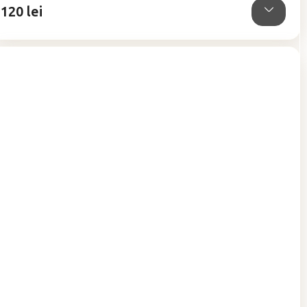
120 lei
stele.