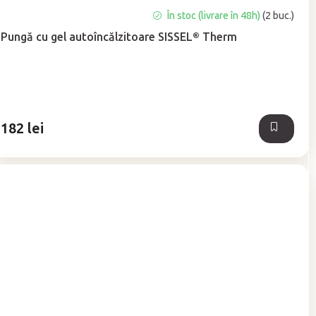
Evaluarea
În stoc (livrare în 48h)
(2 buc.)
medie
Pungă cu gel autoîncălzitoare SISSEL® Therm
a
produsului
este
4,8
din
5
182 lei
stele.