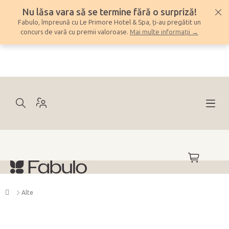
Treci
Nu lăsa vara să se termine fără o surpriză!
la
Fabulo, împreună cu Le Primore Hotel & Spa, ți-au pregătit un
conținut
concurs de vară cu premii valoroase.
Mai multe informații →
COŞ
DE
CUMPĂRĂ
Acasă
Alte