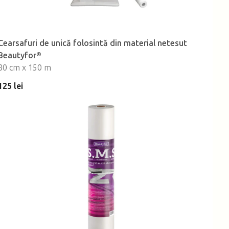
Cearsafuri de unică folosintă din material netesut
Beautyfor®
80 cm x 150 m
125 lei