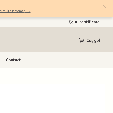
i multe informații →
Autentificare
COŞ
Coş gol
DE
CUMPĂRĂTUR
Contact
h)
(>10 ks)