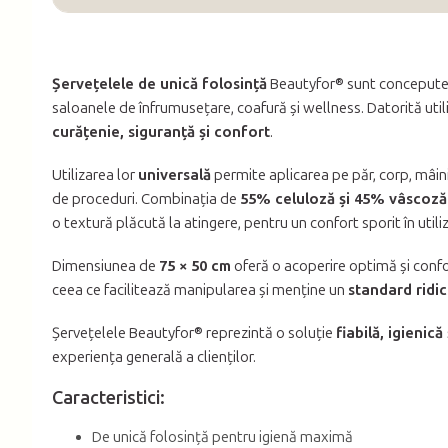
Șervețelele de unică folosință
Beautyfor® sunt concepute
saloanele de înfrumusețare, coafură și wellness. Datorită utili
curățenie, siguranță și confort
.
Utilizarea lor
universală
permite aplicarea pe păr, corp, mâini
de proceduri. Combinația de
55% celuloză și 45% vâscoză
o textură plăcută la atingere, pentru un confort sporit în utili
Dimensiunea de
75 × 50 cm
oferă o acoperire optimă și confo
ceea ce facilitează manipularea și menține un
standard ridic
Șervețelele Beautyfor® reprezintă o soluție
fiabilă, igienică
experiența generală a clienților.
Caracteristici:
De unică folosință pentru igienă maximă