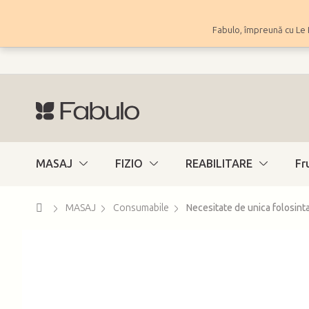
Treci
la
Fabulo, împreună cu Le 
conținut
MASAJ
FIZIO
REABILITARE
Fr
Acasă
MASAJ
Consumabile
Necesitate de unica folosint