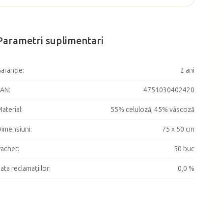
Parametri suplimentari
aranţie
:
2 ani
EAN
:
4751030402420
aterial
:
55% celuloză, 45% vâscoză
imensiuni
:
75 x 50 cm
achet
:
50 buc
ata reclamațiilor
:
0,0 %