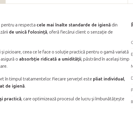
 pentru a respecta
cele mai înalte standarde de igienă
din
zării
de unică folosință
, oferă fiecărui client o senzație de
G
 și picioare, ceea ce le face o soluție practică pentru o gamă variată
asigură o
absorbție ridicată a umidității
, păstrând în același timp
zare.
M
D
rt în timpul tratamentelor. Fiecare șervețel este
pliat individual
,
at de igienă
.
P
 și practică
, care optimizează procesul de lucru și îmbunătățește
R