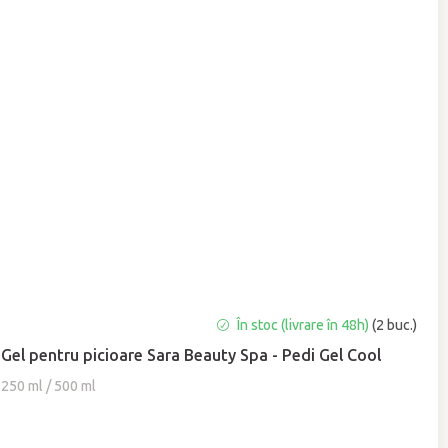
Evaluarea
În stoc (livrare în 48h)
(2 buc.)
medie
Gel pentru picioare Sara Beauty Spa - Pedi Gel Cool
a
produsului
250 ml / 500 ml
este
5,0
din