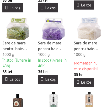
35 lei
35 lei
La coş
La coş
La coş
Sare de mare
Sare de mare
Sare de mare
pentru baie
pentru baie
pentru baie
Yamuna - Miere
1000 g
Yamuna -
1000 g
Yamuna -
1000 g
În stoc (livrare în
Lavanda
În stoc (livrare în
Hibiscus-Muşeţel
Momentan nu
48h)
48h)
este disponibil
35 lei
35 lei
35 lei
La coş
La coş
La coş