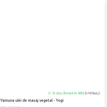
Evaluarea
În stoc (livrare în 48h)
(>10 buc.)
medie
Yamuna ulei de masaj vegetal - Yogi
a