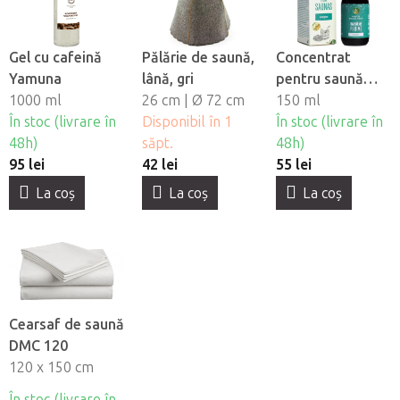
Gel cu cafeină
Pălărie de saună,
Concentrat
Yamuna
lână, gri
pentru saună
1000 ml
26 cm | Ø 72 cm
Menta Lavanda
150 ml
În stoc (livrare în
Disponibil în 1
În stoc (livrare în
48h)
săpt.
48h)
95 lei
42 lei
55 lei
La coş
La coş
La coş
Cearsaf de saună
DMC 120
120 x 150 cm
În stoc (livrare în