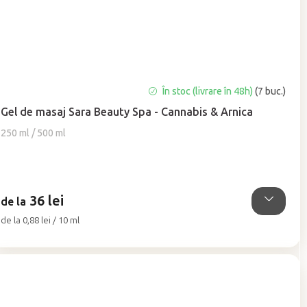
Evaluarea
În stoc (livrare în 48h)
(7 buc.)
medie
Gel de masaj Sara Beauty Spa - Cannabis & Arnica
a
produsului
250 ml / 500 ml
este
5,0
din
5
36 lei
stele.
de la
Evaluare
de la 0,88 lei / 10 ml
preţ: