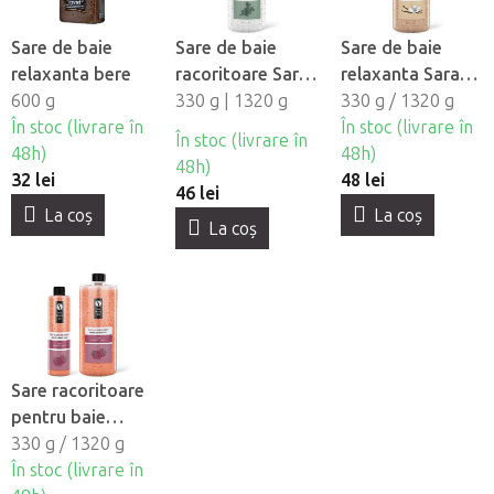
Sare de baie
Sare de baie
Sare de baie
relaxanta bere
racoritoare Sara
relaxanta Sara
600 g
Beauty Spa -
330 g | 1320 g
Beauty Spa -
330 g / 1320 g
În stoc (livrare în
Eucalipt
Vanilie-Iasomie
În stoc (livrare în
În stoc (livrare în
48h)
48h)
48h)
32 lei
48 lei
46 lei
La coş
La coş
La coş
Sare racoritoare
pentru baie
pentru picioare
330 g / 1320 g
Sara Beauty Spa
În stoc (livrare în