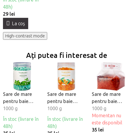
48h)
29 lei
La coş
High-contrast mode
Ați putea fi interesat de
Sare de mare
Sare de mare
Sare de mare
pentru baie
pentru baie
pentru baie
Yamuna - Mentol
1000 g
Yamuna -
1000 g
Yamuna -
1000 g
Orange-Shkorica
Trandafir
Momentan nu
În stoc (livrare în
În stoc (livrare în
este disponibil
48h)
48h)
35 lei