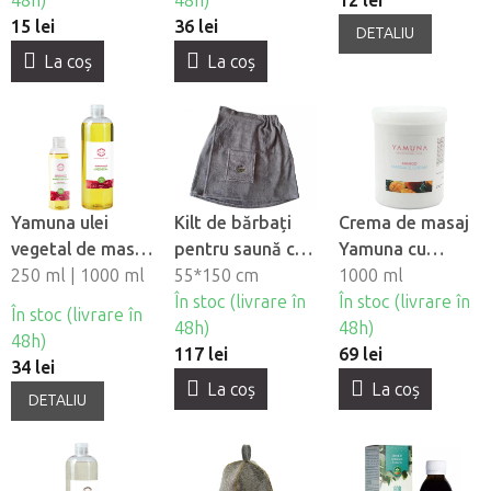
48h)
48h)
12 lei
15 lei
36 lei
DETALIU
La coş
La coş
Yamuna ulei
Kilt de bărbați
Crema de masaj
vegetal de masaj
pentru saună cu
Yamuna cu
- Rodie
250 ml | 1000 ml
broderie,
55*150 cm
Mango
1000 ml
bumbac, gri
În stoc (livrare în
În stoc (livrare în
În stoc (livrare în
48h)
48h)
48h)
117 lei
69 lei
34 lei
La coş
La coş
DETALIU