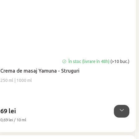
Evaluarea
În stoc (livrare în 48h)
(>10 buc.)
medie
Crema de masaj Yamuna - Struguri
a
produsului
250 ml | 1000 ml
este
5,0
din
5
69 lei
stele.
Evaluare
0,69 lei / 10 ml
preţ: