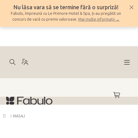
Treci
Nu lăsa vara să se termine fără o surpriză!
la
Fabulo, împreună cu Le Primore Hotel & Spa, ți-au pregătit un
conținut
concurs de vară cu premii valoroase.
Mai multe informații →
COŞ
DE
CUMPĂRĂ
Acasă
MASAJ