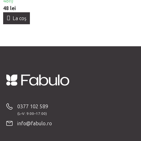
- Capsuni
48h)
48 lei
La coş
S
u
b
0377 102 589
s
o
info@fabulo.ro
l