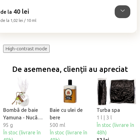
5
40 lei
stele.
de la
Evaluare
de la 1,02 lei / 10 ml
preţ:
High-contrast mode
De asemenea, clienții au apreciat
Bombã de baie
Baie cu ulei de
Turba spa
Yamuna - Nucã
bere
1 l | 3 l
de cocos
95 g
500 ml
În stoc (livrare în
În stoc (livrare în
În stoc (livrare în
48h)