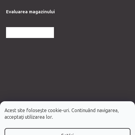
Evaluarea magazinului
MAI MULTE RECENZII
Acest site folosește cookie-uri. Continuând navigarea,
Creat de Shoptet Premium
acceptați utilizarea lor.
Drepturi de autor 2026
Fabulo.ro
. Toate drepturile rezervate.