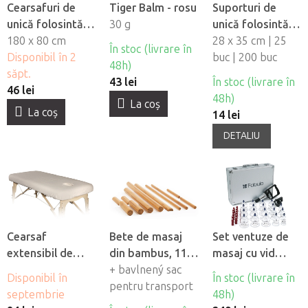
Cearsafuri de
Tiger Balm - rosu
Suporturi de
unică folosintă
30 g
unică folosintă
impermeabile
180 x 80 cm
pentru orificiul
28 x 35 cm | 25
În stoc (livrare în
Fabulo, 10 buc
Disponibil în 2
fetei din material
buc | 200 buc
48h)
săpt.
netesut Fabulo
43 lei
În stoc (livrare în
46 lei
48h)
La coş
La coş
14 lei
DETALIU
Cearsaf
Bete de masaj
Set ventuze de
extensibil de
din bambus, 11
masaj cu vid
flanel Fabulo cu
buc
+ bavlnený sac
Fabulo Luxury 19
Disponibil în
În stoc (livrare în
orificiu pentru
pentru transport
buc
septembrie
48h)
fată