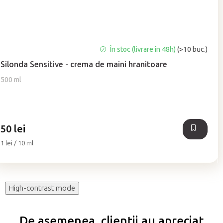
Evaluarea
În stoc (livrare în 48h)
(>10 buc.)
medie
Silonda Sensitive - crema de maini hranitoare
a
produsului
500 ml
este
5,0
din
5
50 lei
stele.
Evaluare
1 lei / 10 ml
preţ:
High-contrast mode
De asemenea, clienții au apreciat