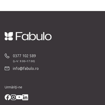
S
u
b
0377 102 589
s
o
info@fabulo.ro
l
Urmăriți-ne