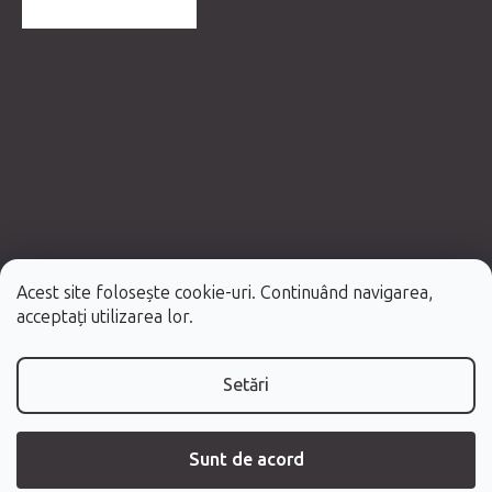
MAI MULTE RECENZII
Acest site folosește cookie-uri. Continuând navigarea,
Creat de Shoptet Premium
acceptați utilizarea lor.
Drepturi de autor 2026
Fabulo.ro
. Toate drepturile rezervate.
Setări
Sunt de acord