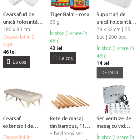
Cearsafuri de
Tiger Balm - rosu
Suporturi de
unică folosintă
30 g
unică folosintă
impermeabile
180 x 80 cm
pentru orificiul
28 x 35 cm | 25
În stoc (livrare în
Fabulo, 10 buc
Disponibil în 2
fetei din material
buc | 200 buc
48h)
săpt.
netesut Fabulo
43 lei
În stoc (livrare în
46 lei
48h)
La coş
La coş
14 lei
DETALIU
Cearsaf
Bete de masaj
Set ventuze de
extensibil de
din bambus, 11
masaj cu vid
flanel Fabulo cu
buc
+ bavlnený sac
Fabulo Luxury 19
Disponibil în
În stoc (livrare în