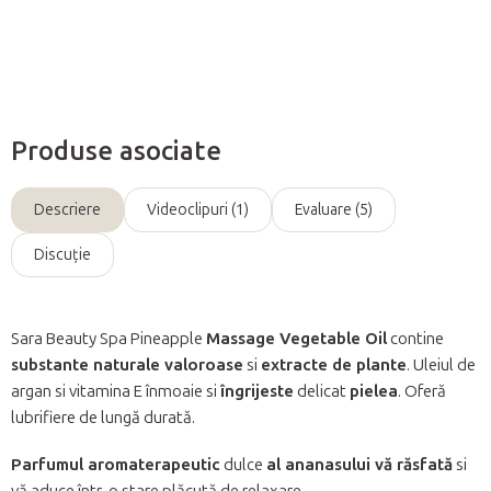
Întreabă
Produse asociate
Descriere
Videoclipuri (1)
Evaluare (5)
Discuţie
Sara Beauty Spa Pineapple
Massage Vegetable Oil
contine
substante naturale valoroase
si
extracte de plante
. Uleiul de
argan si vitamina E înmoaie si
îngrijeste
delicat
pielea
. Oferă
lubrifiere de lungă durată.
Parfumul aromaterapeutic
dulce
al ananasului vă răsfată
si