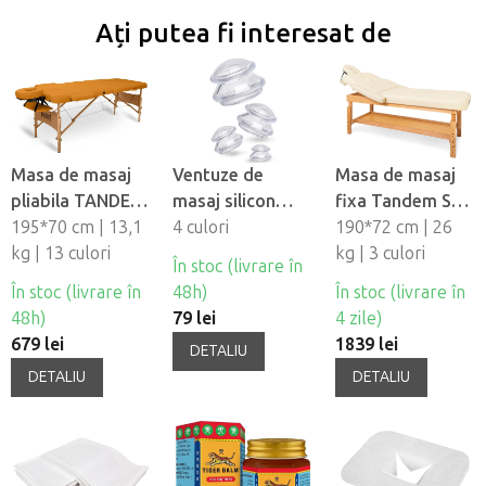
Ați putea fi interesat de
Masa de masaj
Ventuze de
Masa de masaj
pliabila TANDEM
masaj silicon
fixa Tandem Spa
Basic-2
195*70 cm | 13,1
Fabulo
4 culori
Luna V2
190*72 cm | 26
kg | 13 culori
Mushroom - set,
kg | 3 culori
În stoc (livrare în
4 buc
În stoc (livrare în
48h)
În stoc (livrare în
48h)
79 lei
4 zile)
679 lei
1839 lei
DETALIU
DETALIU
DETALIU