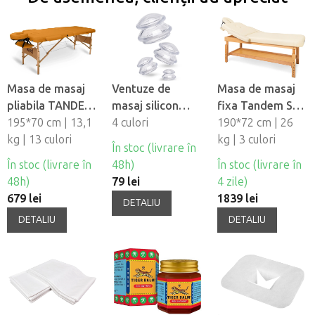
Masa de masaj
Ventuze de
Masa de masaj
pliabila TANDEM
masaj silicon
fixa Tandem Spa
Basic-2
195*70 cm | 13,1
Fabulo
4 culori
Luna V2
190*72 cm | 26
kg | 13 culori
Mushroom - set,
kg | 3 culori
În stoc (livrare în
4 buc
În stoc (livrare în
48h)
În stoc (livrare în
48h)
79 lei
4 zile)
679 lei
1839 lei
DETALIU
DETALIU
DETALIU