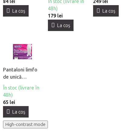
84 lei
În stoc (livrare în
249 lei
48h)
La coş
La coş
179 lei
La coş
Pantaloni limfo
de unică
folosintă din
În stoc (livrare în
material netesut
48h)
Beautyfor®, 10
65 lei
buc
La coş
High-contrast mode