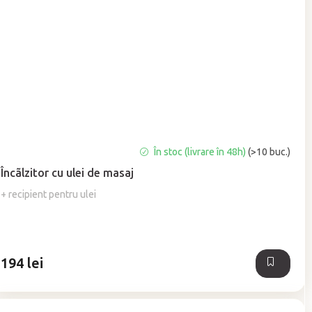
Evaluarea
În stoc (livrare în 48h)
(>10 buc.)
medie
Încãlzitor cu ulei de masaj
a
produsului
+ recipient pentru ulei
este
5,0
din
5
194 lei
stele.