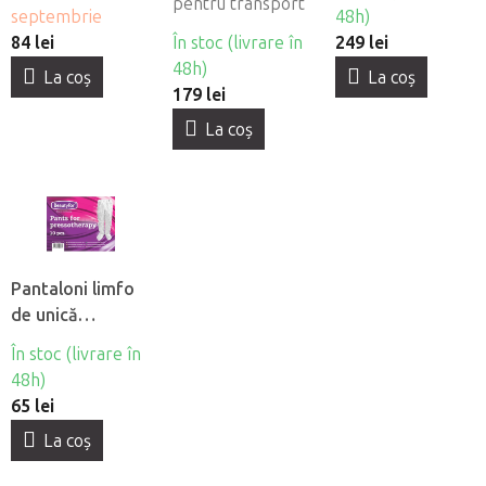
orificiu pentru
pentru transport
buc
septembrie
48h)
fată
84 lei
În stoc (livrare în
249 lei
48h)
La coş
La coş
179 lei
La coş
Pantaloni limfo
de unică
folosintă din
În stoc (livrare în
material netesut
48h)
Beautyfor®, 10
65 lei
buc
La coş