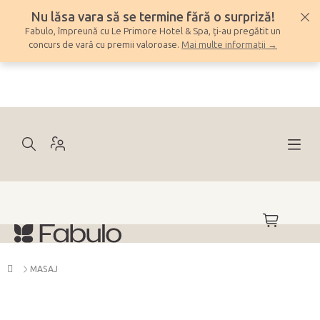
Treci
Nu lăsa vara să se termine fără o surpriză!
la
Fabulo, împreună cu Le Primore Hotel & Spa, ți-au pregătit un
conținut
concurs de vară cu premii valoroase.
Mai multe informații →
COŞ
DE
CUMPĂRĂ
Acasă
MASAJ