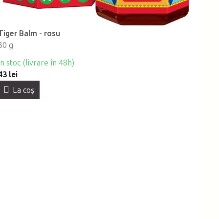
Tiger Balm - rosu
30 g
În stoc (livrare în 48h)
43 lei
La coş