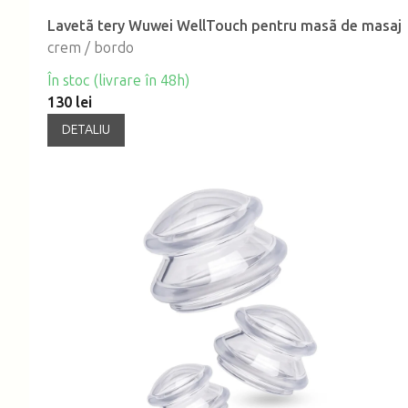
Lavetã tery Wuwei WellTouch pentru masã de masaj
crem / bordo
În stoc (livrare în 48h)
130 lei
DETALIU