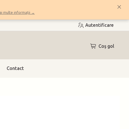
i multe informații →
Autentificare
COŞ
Coş gol
DE
CUMPĂRĂTUR
Contact
h)
(2 buc.)