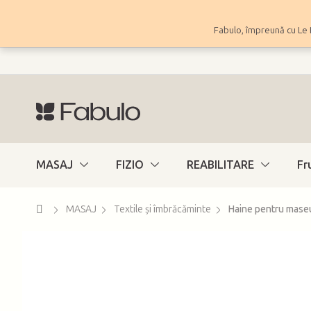
Treci
la
Fabulo, împreună cu Le 
conținut
MASAJ
FIZIO
REABILITARE
Fr
Acasă
MASAJ
Textile și îmbrăcăminte
Haine pentru mase