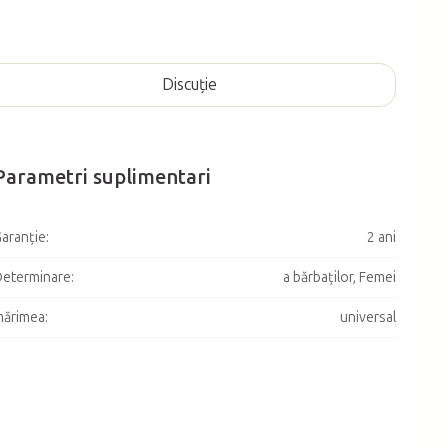
Discuţie
Parametri suplimentari
aranţie
:
2 ani
eterminare
:
a bărbaţilor, Femei
mărimea
:
universal