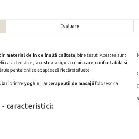
Evaluare
din
material de in
de înaltă calitate
, bine tesut. Acestea sunt
elii caracteristice
, acestea asigură o miscare confortabilă si
căruia pantalonii se adaptează fiecărei siluete.
G
lari
printre
yoghini
, iar
terapeutii de masaj
îi folosesc ca
D
 caracteristici: