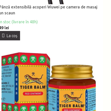
Pânză extensibilă acoperi Wuwei pe camera de masaj
un scaun
În stoc (livrare în 48h)
49 lei
La coş