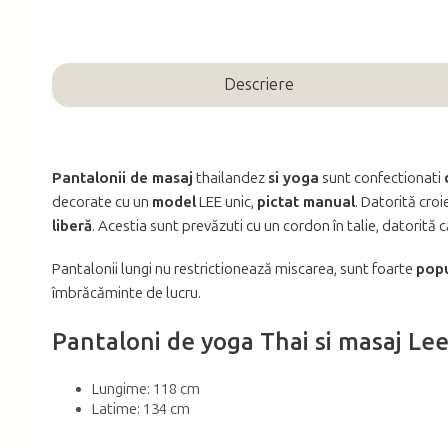
Descriere
Pantalonii de masaj
thailandez
si yoga
sunt confectionati
decorate cu un
model
LEE unic,
pictat manual
. Datorită croi
liberă
. Acestia sunt prevăzuti cu un cordon în talie, datorită 
Pantalonii lungi nu restrictionează miscarea, sunt foarte
popu
îmbrăcăminte de lucru.
Pantaloni de yoga Thai si masaj Lee -
Lungime: 118 cm
Latime: 134 cm