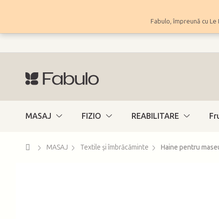
Treci
la
Fabulo, împreună cu Le 
conținut
MASAJ
FIZIO
REABILITARE
Fr
Acasă
MASAJ
Textile și îmbrăcăminte
Haine pentru mase