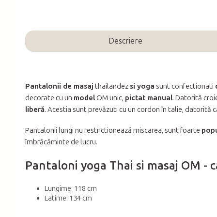
Descriere
Pantalonii de masaj
thailandez
si yoga
sunt confectionati
decorate cu un
model
OM unic,
pictat manual
. Datorită croi
liberă
. Acestia sunt prevăzuti cu un cordon în talie, datorită 
Pantalonii lungi nu restrictionează miscarea, sunt foarte
popu
îmbrăcăminte de lucru.
Pantaloni yoga Thai si masaj OM - ca
Lungime: 118 cm
Latime: 134 cm