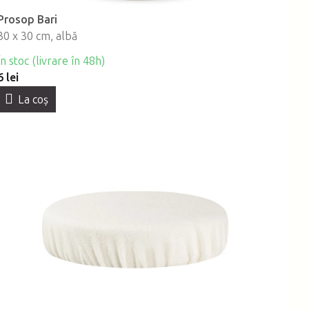
Prosop Bari
30 x 30 cm, albă
În stoc (livrare în 48h)
6 lei
La coş