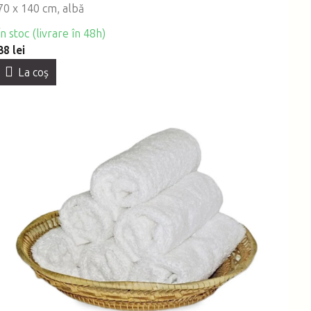
70 x 140 cm, albă
În stoc (livrare în 48h)
38 lei
La coş