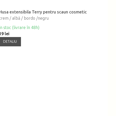
Husa extensibila Terry pentru scaun cosmetic
crem / albă / bordo /negru
În stoc (livrare în 48h)
19 lei
DETALIU