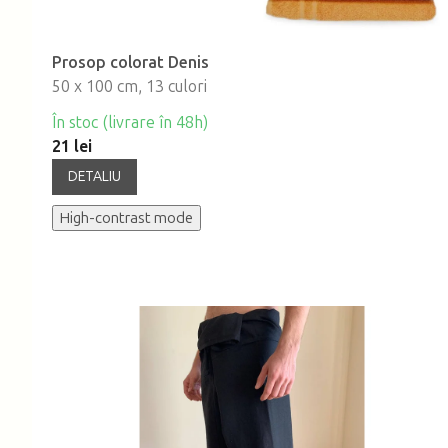
Prosop colorat Denis
50 x 100 cm, 13 culori
În stoc (livrare în 48h)
21 lei
DETALIU
High-contrast mode