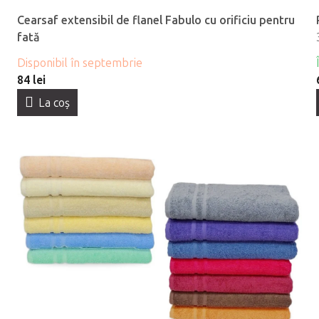
Cearsaf extensibil de flanel Fabulo cu orificiu pentru
fată
Disponibil în septembrie
84 lei
La coş