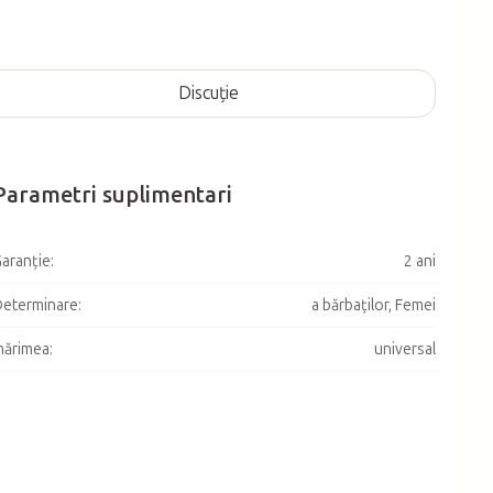
Discuţie
Parametri suplimentari
aranţie
:
2 ani
eterminare
:
a bărbaţilor, Femei
mărimea
:
universal