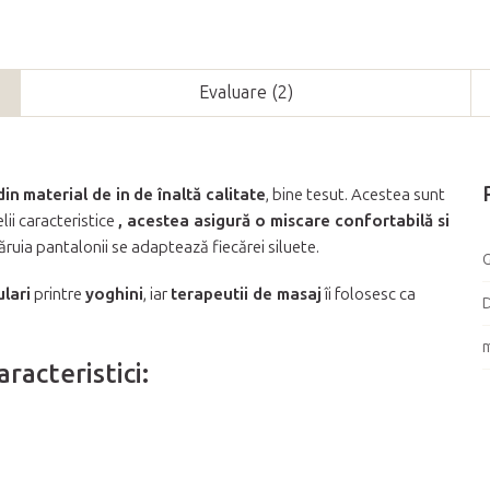
Evaluare (2)
din
material de in
de înaltă calitate
, bine tesut. Acestea sunt
elii caracteristice
, acestea asigură o miscare confortabilă si
căruia pantalonii se adaptează fiecărei siluete.
G
lari
printre
yoghini
, iar
terapeutii de masaj
îi folosesc ca
D
racteristici: