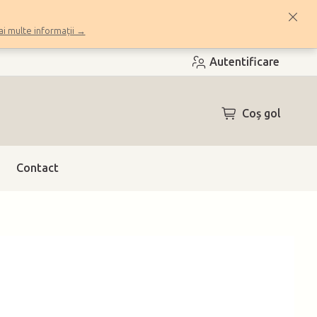
i multe informații →
Autentificare
COŞ
Coş gol
DE
CUMPĂRĂTUR
Contact
h)
(2 buc.)