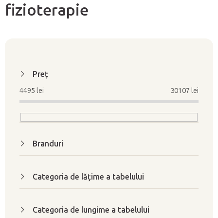
fizioterapie
L
i
Preţ
s
4495
lei
30107
lei
t
ă
p
r
Branduri
o
d
u
Categoria de lățime a tabelului
s
e
Categoria de lungime a tabelului