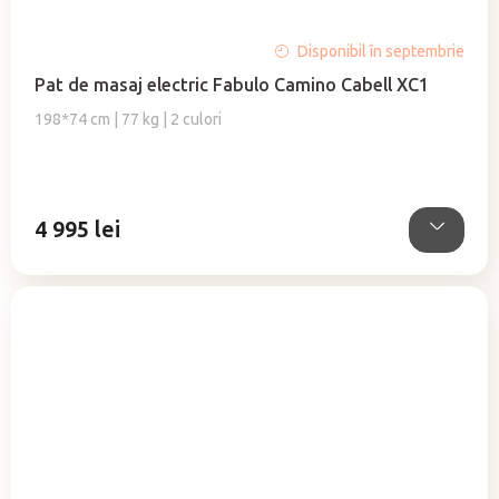
Evaluarea
Disponibil în septembrie
medie
Pat de masaj electric Fabulo Camino Cabell XC1
a
produsului
198*74 cm | 77 kg | 2 culori
este
4,8
din
5
4 995 lei
stele.