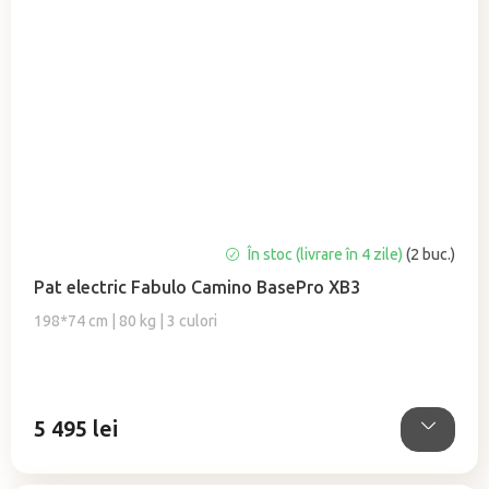
Evaluarea
În stoc (livrare în 4 zile)
(2 buc.)
medie
Pat electric Fabulo Camino BasePro XB3
a
produsului
198*74 cm | 80 kg | 3 culori
este
5,0
din
5
5 495 lei
stele.