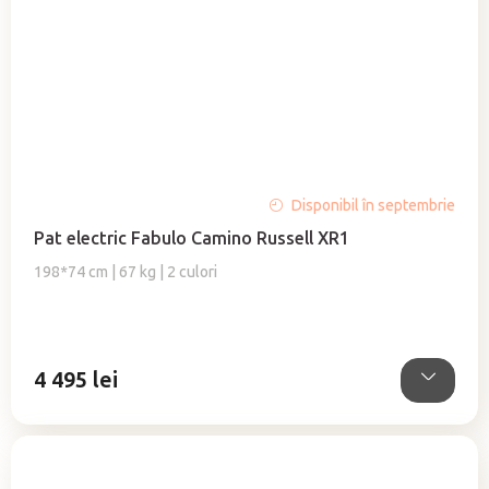
Evaluarea
Disponibil în septembrie
medie
Pat electric Fabulo Camino Russell XR1
a
produsului
198*74 cm | 67 kg | 2 culori
este
5,0
din
5
4 495 lei
stele.