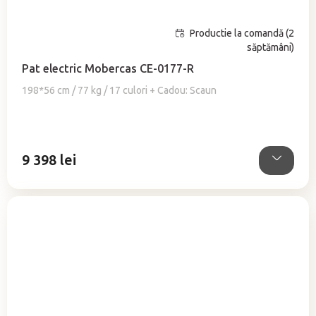
Productie la comandă (2
Evaluarea
săptămâni)
medie
a
Pat electric Mobercas CE-0177-R
produsului
198*56 cm / 77 kg / 17 culori + Cadou: Scaun
este
5,0
din
5
stele.
9 398 lei