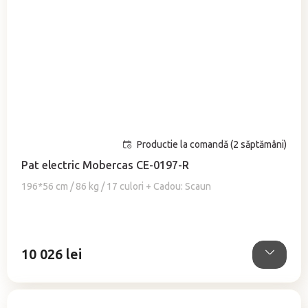
Productie la comandă (2 săptămâni)
Pat electric Mobercas CE-0197-R
196*56 cm / 86 kg / 17 culori + Cadou: Scaun
10 026 lei