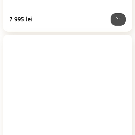
5,0
din
5
7 995 lei
stele.