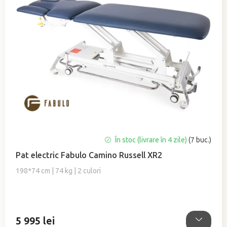
Evaluarea
În stoc (livrare în 4 zile)
(7 buc.)
medie
Pat electric Fabulo Camino Russell XR2
a
produsului
198*74 cm | 74 kg | 2 culori
este
5,0
din
5
5 995 lei
stele.