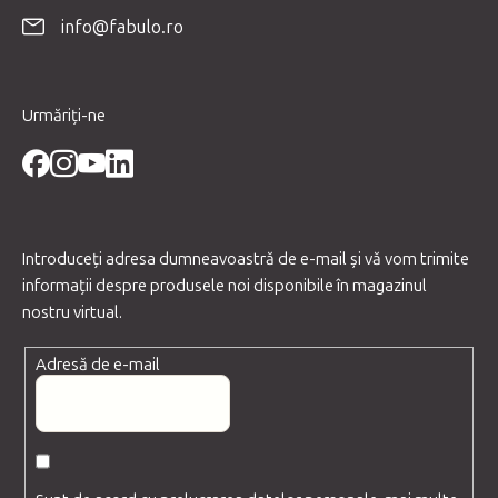
o
info@fabulo.ro
l
Urmăriți-ne
Introduceţi adresa dumneavoastră de e-mail şi vă vom trimite
informaţii despre produsele noi disponibile în magazinul
nostru virtual.
Adresă de e-mail