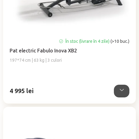
o
d
u
s
u
Evaluarea
În stoc (livrare în 4 zile)
(>10 buc.)
l
medie
u
Pat electric Fabulo Inova XB2
a
i
produsului
197*74 cm | 63 kg | 3 culori
este
4,9
din
5
4 995 lei
stele.