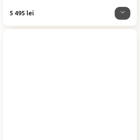
din
5
5 495 lei
stele.