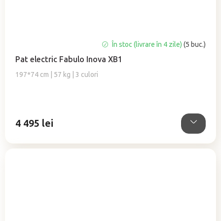
Evaluarea
În stoc (livrare în 4 zile)
(5 buc.)
medie
Pat electric Fabulo Inova XB1
a
produsului
197*74 cm | 57 kg | 3 culori
este
5,0
din
5
4 495 lei
stele.