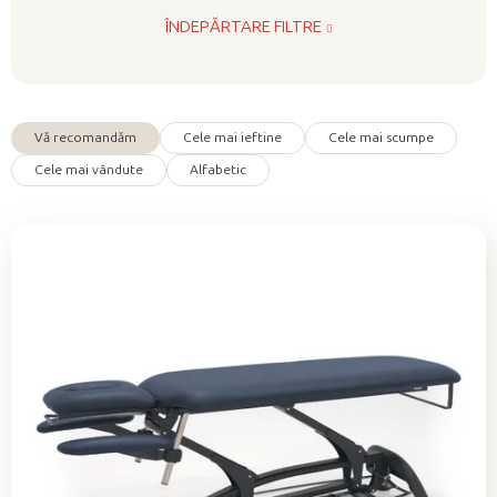
ÎNDEPĂRTARE FILTRE
Vă recomandăm
Cele mai ieftine
Cele mai scumpe
S
Cele mai vândute
Alfabetic
e
l
e
c
t
a
r
e
a
p
r