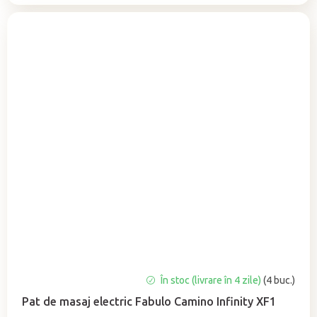
Evaluarea
În stoc (livrare în 4 zile)
(4 buc.)
medie
Pat de masaj electric Fabulo Camino Infinity XF1
a