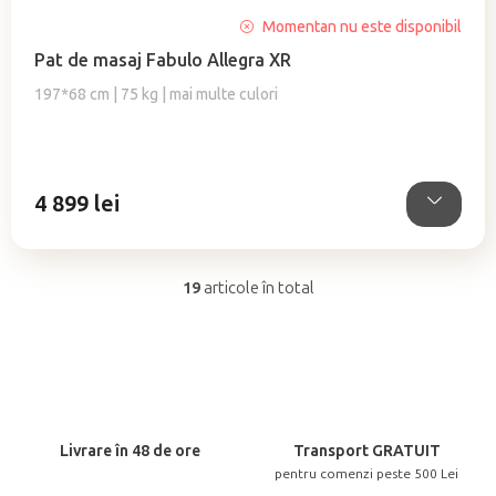
Evaluarea
Momentan nu este disponibil
medie
Pat de masaj Fabulo Allegra XR
a
produsului
197*68 cm | 75 kg | mai multe culori
este
5,0
din
5
4 899 lei
stele.
19
articole în total
C
o
n
t
r
o
Livrare în 48 de ore
Transport GRATUIT
l
pentru comenzi peste 500 Lei