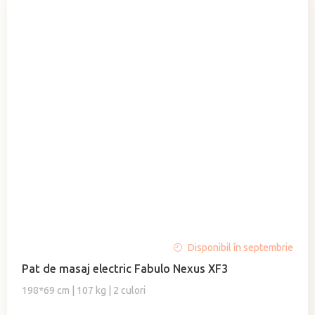
Evaluarea
Disponibil în septembrie
medie
Pat de masaj electric Fabulo Nexus XF3
a
produsului
198*69 cm | 107 kg | 2 culori
este