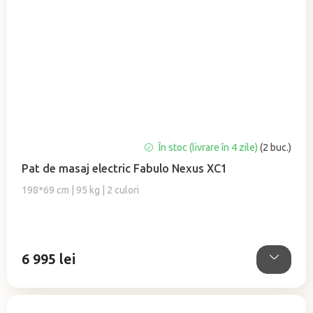
În stoc (livrare în 4 zile)
(2 buc.)
Pat de masaj electric Fabulo Nexus XC1
198*69 cm | 95 kg | 2 culori
6 995 lei