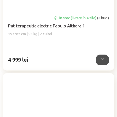
În stoc (livrare în 4 zile)
(2 buc.)
Pat terapeutic electric Fabulo Althera 1
197*65 cm | 93 kg | 2 culori
4 999 lei