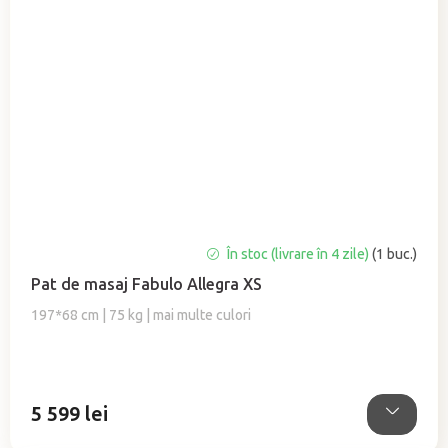
În stoc (livrare în 4 zile)
(1 buc.)
Pat de masaj Fabulo Allegra XS
197*68 cm | 75 kg | mai multe culori
5 599 lei