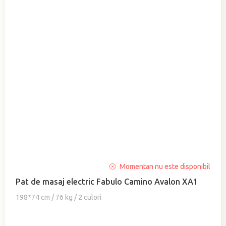
Evaluarea
Momentan nu este disponibil
medie
Pat de masaj electric Fabulo Camino Avalon XA1
a
produsului
198*74 cm / 76 kg / 2 culori
este
5,0