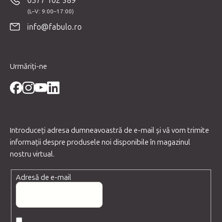
0377 102 589
s
o
info@fabulo.ro
l
Urmăriți-ne
Introduceţi adresa dumneavoastră de e-mail şi vă vom trimite
informaţii despre produsele noi disponibile în magazinul
nostru virtual.
Adresă de e-mail