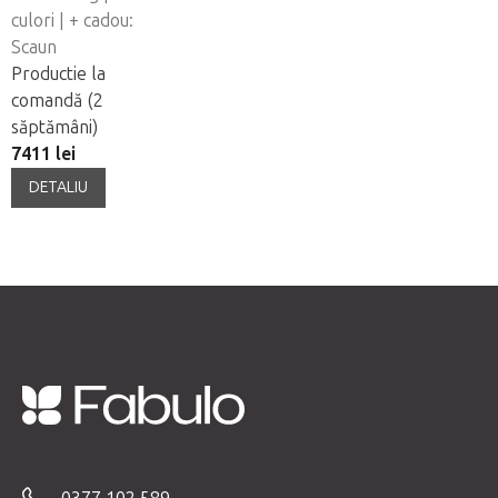
culori | + cadou:
Scaun
Productie la
comandă (2
săptămâni)
7411 lei
DETALIU
S
u
b