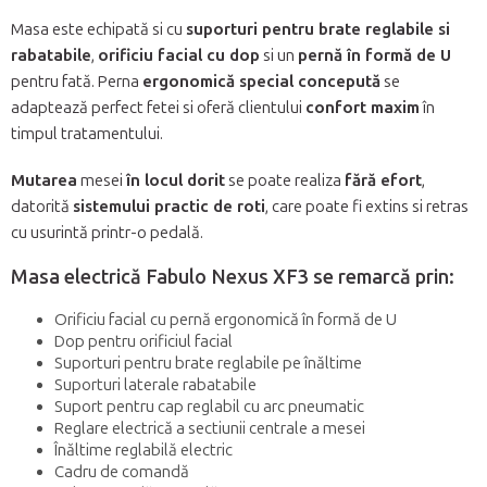
Masa este echipată si cu
suporturi pentru brate reglabile si
rabatabile
,
orificiu facial cu dop
si un
pernă în formă de U
pentru fată. Perna
ergonomică special concepută
se
adaptează perfect fetei si oferă clientului
confort maxim
în
timpul tratamentului.
Mutarea
mesei
în locul dorit
se poate realiza
fără efort
,
datorită
sistemului practic de roti
, care poate fi extins si retras
cu usurintă printr-o pedală.
Masa electrică Fabulo Nexus XF3 se remarcă prin:
Orificiu facial cu pernă ergonomică în formă de U
Dop pentru orificiul facial
Suporturi pentru brate reglabile pe înăltime
Suporturi laterale rabatabile
Suport pentru cap reglabil cu arc pneumatic
Reglare electrică a sectiunii centrale a mesei
Înăltime reglabilă electric
Cadru de comandă