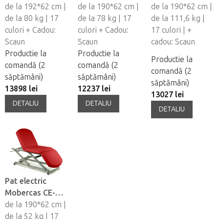
0130-ARPC
de la 192*62 cm |
0120-R
de la 190*62 cm |
2170-ARPC
de la 190*62 cm |
de la 80 kg | 17
de la 78 kg | 17
de la 111,6 kg |
culori + Cadou:
culori + Cadou:
17 culori | +
Scaun
Scaun
cadou: Scaun
Productie la
Productie la
Productie la
comandă (2
comandă (2
comandă (2
săptămâni)
săptămâni)
săptămâni)
13898 lei
12237 lei
13027 lei
DETALIU
DETALIU
DETALIU
Pat electric
Mobercas CE-
2137
de la 190*62 cm |
de la 52 kg | 17