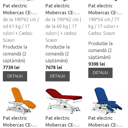
Pat electric
Pat electric
Pat electric
Mobercas CE-
Mobercas CE-
Mobercas CE-
0127
de la 190*62 cm /
2137-PC
de la 190*62 cm |
0177-R
198*56 cm / 77
od 61 kg / 17
de la 60 kg | 17
kg / 17 culori +
culori + Cadou:
culori | + cadou:
Cadou: Scaun
Scaun
Scaun
Productie la
Productie la
Productie la
comandă (2
comandă (2
comandă (2
săptămâni)
săptămâni)
săptămâni)
9398 lei
7739 lei
7678 lei
DETALIU
DETALIU
DETALIU
Pat electric
Pat electric
Pat electric
Mobercas CE-
Mobercas CE-
Mobercas CE-