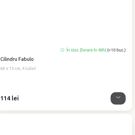
Evaluarea
În stoc (livrare în 48h)
(>10 buc.)
medie
Cilindru Fabulo
a
produsului
66 x 15 cm, 4 culori
este
5,0
din
5
114 lei
stele.