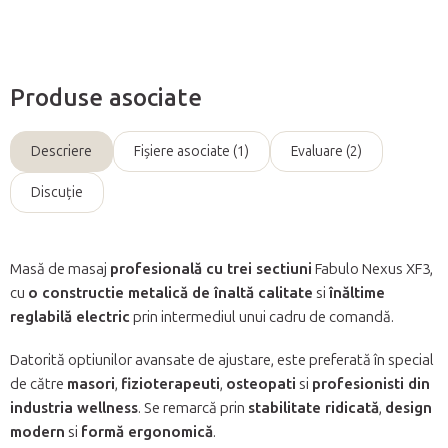
Produse asociate
Descriere
Fişiere asociate (1)
Evaluare (2)
Discuţie
Masă de masaj
profesională cu trei sectiuni
Fabulo Nexus XF3,
cu
o constructie metalică de înaltă calitate
si
înăltime
reglabilă electric
prin intermediul unui cadru de comandă.
Datorită optiunilor avansate de ajustare, este preferată în special
de către
masori
,
fizioterapeuti
,
osteopati
si
profesionisti din
industria wellness
. Se remarcă prin
stabilitate ridicată
,
design
modern
si
formă ergonomică
.