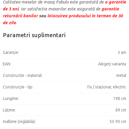
Calitatea meselor de masaj Fabulo este garantată de
o garantie
de 3 ani
, iar satisfactia masorilor este asigurată de
garantia
returnării banilor
sau
înlocuirea produsului în termen de 30
de zile
.
Parametri suplimentari
Garanţie
:
3 ani
EAN
:
Alegeţi varianta
Constructie - material
:
metal
Construcție - tip
:
fix / staționar, electric
Lungime
:
198 cm
Lățime
:
69 cm
Inaltime (reglabila)
:
53-95 cm