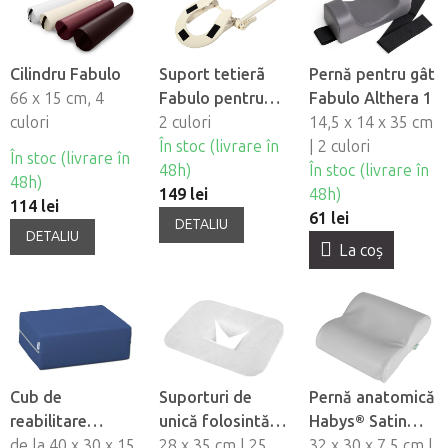
Cilindru Fabulo
Suport tetierã
Pernă pentru gât
66 x 15 cm, 4
Fabulo pentru
Fabulo Althera 1
culori
masa de masaj
2 culori
14,5 x 14 x 35 cm
În stoc (livrare în
| 2 culori
În stoc (livrare în
48h)
În stoc (livrare în
48h)
149 lei
48h)
114 lei
61 lei
DETALIU
DETALIU
La coş
Cub de
Suporturi de
Pernă anatomică
reabilitare
unică folosintă
Habys® Satin
Habys®
de la 40 x 30 x 15
pentru orificiul
28 x 35 cm | 25
Comfort
32 x 30 x 7,5 cm |