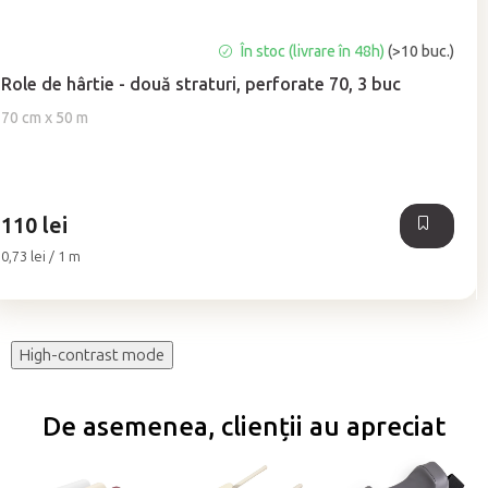
Evaluarea
În stoc (livrare în 48h)
(>10 buc.)
medie
Role de hârtie - două straturi, perforate 70, 3 buc
a
produsului
70 cm x 50 m
este
5,0
din
5
110 lei
stele.
Evaluare
0,73 lei / 1 m
preţ:
High-contrast mode
De asemenea, clienții au apreciat