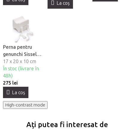
La coş
Perna pentru
genunchi Sissel®
Medi Support
17 x 20 x 10 cm
În stoc (livrare în
48h)
275 lei
La coş
High-contrast mode
Ați putea fi interesat de