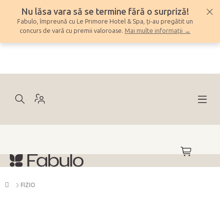
Treci
Nu lăsa vara să se termine fără o surpriză!
la
Fabulo, împreună cu Le Primore Hotel & Spa, ți-au pregătit un
conținut
concurs de vară cu premii valoroase.
Mai multe informații →
COŞ
DE
CUMPĂRĂ
Acasă
FIZIO