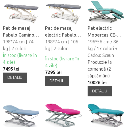
Pat de masaj
Pat de masaj
Pat electric
Fabulo Camino
electric Fabulo
Mobercas CE-
Infinity XF3
198*74 cm | 74
Camino Infinity
198*74 cm | 106
0197-R
196*56 cm / 86
kg | 2 culori
XF2
kg | 2 culori
kg / 17 culori +
În stoc (livrare în
Cadou: Scaun
În stoc (livrare în
4 zile)
Productie la
4 zile)
7495 lei
comandă (2
7295 lei
săptămâni)
DETALIU
DETALIU
10026 lei
DETALIU