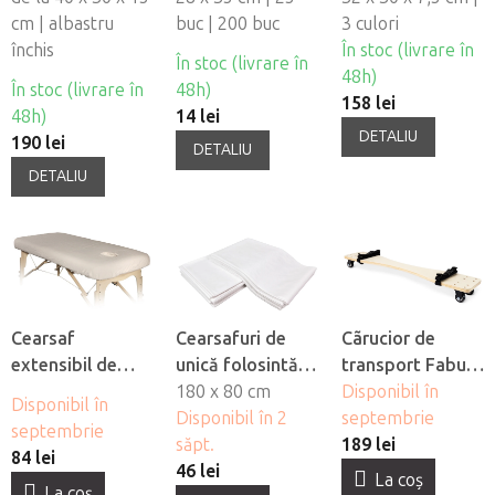
cm | albastru
fetei din material
buc | 200 buc
3 culori
închis
netesut Fabulo
În stoc (livrare în
În stoc (livrare în
48h)
În stoc (livrare în
48h)
158 lei
48h)
14 lei
DETALIU
190 lei
DETALIU
DETALIU
Cearsaf
Cearsafuri de
Cãrucior de
extensibil de
unică folosintă
transport Fabulo
flanel Fabulo cu
impermeabile
180 x 80 cm
pentru mese de
Disponibil în
Disponibil în
orificiu pentru
Fabulo, 10 buc
Disponibil în 2
masaj
septembrie
septembrie
fată
săpt.
189 lei
84 lei
46 lei
La coş
La coş