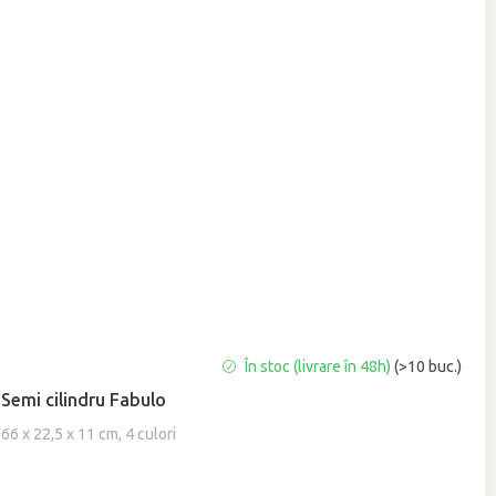
Evaluarea
În stoc (livrare în 48h)
(>10 buc.)
medie
Semi cilindru Fabulo
a
produsului
66 x 22,5 x 11 cm, 4 culori
este
4,9