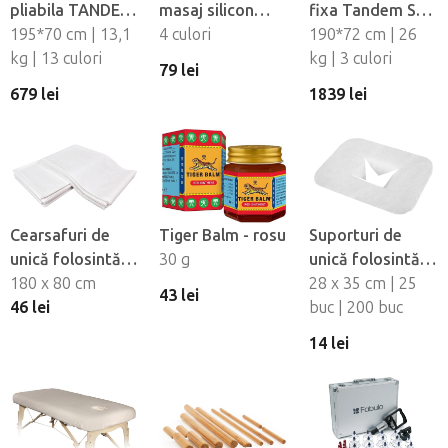
pliabila TANDEM
masaj silicon
fixa Tandem Spa
Basic-2
195*70 cm | 13,1
Fabulo
4 culori
Luna V2
190*72 cm | 26
kg | 13 culori
Mushroom - set,
kg | 3 culori
79 lei
4 buc
679 lei
1839 lei
Cearsafuri de
Tiger Balm - rosu
Suporturi de
unică folosintă
30 g
unică folosintă
impermeabile
180 x 80 cm
pentru orificiul
28 x 35 cm | 25
43 lei
Fabulo, 10 buc
46 lei
fetei din material
buc | 200 buc
netesut Fabulo
14 lei