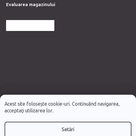
Evaluarea magazinului
MAI MULTE RECENZII
Acest site folosește cookie-uri. Continuând navigarea,
Creat de Shoptet Premium
acceptați utilizarea lor.
Drepturi de autor 2026
Fabulo.ro
. Toate drepturile rezervate.
Setări