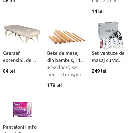
Fabulo, 10 buc
46 lei
fetei din material
buc | 200 buc
netesut Fabulo
14 lei
Cearsaf
Bete de masaj
Set ventuze de
extensibil de
din bambus, 11
masaj cu vid
flanel Fabulo cu
buc
+ bavlnený sac
Fabulo Luxury 19
84 lei
249 lei
orificiu pentru
pentru transport
buc
fată
179 lei
Pantaloni limfo