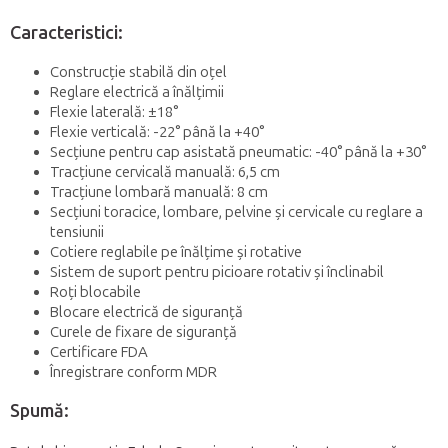
Caracteristici:
Construcție stabilă din oțel
Reglare electrică a înălțimii
Flexie laterală: ±18°
Flexie verticală: -22° până la +40°
Secțiune pentru cap asistată pneumatic: -40° până la +30°
Tracțiune cervicală manuală: 6,5 cm
Tracțiune lombară manuală: 8 cm
Secțiuni toracice, lombare, pelvine și cervicale cu reglare a
tensiunii
Cotiere reglabile pe înălțime și rotative
Sistem de suport pentru picioare rotativ și înclinabil
Roți blocabile
Blocare electrică de siguranță
Curele de fixare de siguranță
Certificare FDA
Înregistrare conform MDR
Spumă: