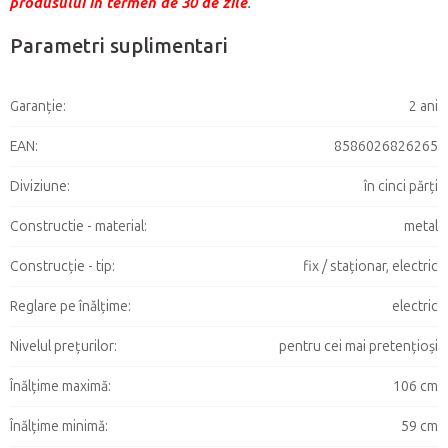
produsului în termen de 30 de zile
.
Parametri suplimentari
Garanţie
:
2 ani
EAN
:
8586026826265
Diviziune
:
în cinci părți
Constructie - material
:
metal
Construcție - tip
:
fix / staționar, electric
Reglare pe înălțime
:
electric
Nivelul prețurilor
:
pentru cei mai pretențioși
Înălțime maximă
:
106 cm
Înălțime minimă
:
59 cm