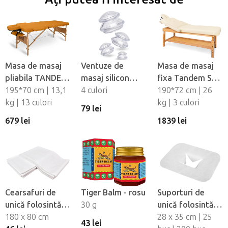
Masa de masaj
Ventuze de
Masa de masaj
pliabila TANDEM
masaj silicon
fixa Tandem Spa
Basic-2
195*70 cm | 13,1
Fabulo
4 culori
Luna V2
190*72 cm | 26
kg | 13 culori
Mushroom - set,
kg | 3 culori
79 lei
4 buc
679 lei
1839 lei
Cearsafuri de
Tiger Balm - rosu
Suporturi de
unică folosintă
30 g
unică folosintă
impermeabile
180 x 80 cm
pentru orificiul
28 x 35 cm | 25
43 lei