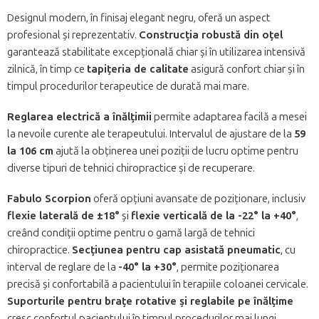
Designul modern, în finisaj elegant negru, oferă un aspect
profesional și reprezentativ.
Construcția robustă din oțel
garantează stabilitate excepțională chiar și în utilizarea intensivă
zilnică, în timp ce
tapițeria de calitate
asigură confort chiar și în
timpul procedurilor terapeutice de durată mai mare.
Reglarea electrică a înălțimii
permite adaptarea facilă a mesei
la nevoile curente ale terapeutului. Intervalul de ajustare de la
59
la 106 cm
ajută la obținerea unei poziții de lucru optime pentru
diverse tipuri de tehnici chiropractice și de recuperare.
Fabulo Scorpion
oferă opțiuni avansate de poziționare, inclusiv
flexie laterală de ±18°
și
flexie verticală de la -22° la +40°
,
creând condiții optime pentru o gamă largă de tehnici
chiropractice.
Secțiunea pentru cap asistată pneumatic
, cu
interval de reglare de la
-40° la +30°
, permite poziționarea
precisă și confortabilă a pacientului în terapiile coloanei cervicale.
Suporturile pentru brațe rotative și reglabile pe înălțime
cresc confortul pacientului în timpul procedurilor mai lungi.