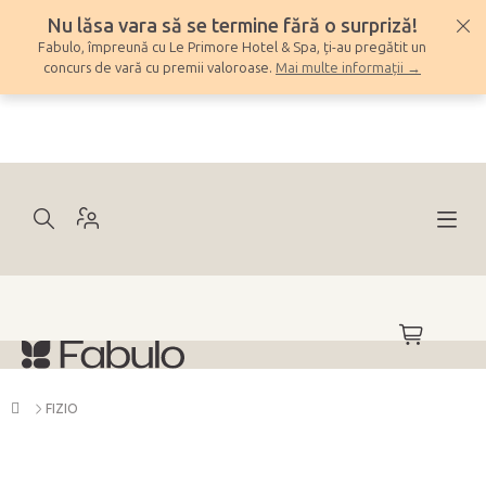
Treci
Nu lăsa vara să se termine fără o surpriză!
la
Fabulo, împreună cu Le Primore Hotel & Spa, ți-au pregătit un
conținut
concurs de vară cu premii valoroase.
Mai multe informații →
COŞ
DE
CUMPĂRĂ
Acasă
FIZIO