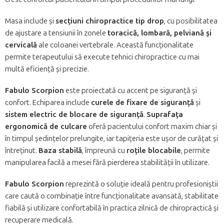
Masa include și
secțiuni chiropractice tip drop
, cu posibilitatea
de ajustare a tensiunii în zonele
toracică, lombară, pelviană și
cervicală
ale coloanei vertebrale. Această funcționalitate
permite terapeutului să execute tehnici chiropractice cu mai
multă eficiență și precizie.
Fabulo Scorpion
este proiectată cu accent pe siguranță și
confort. Echiparea include
curele de fixare de siguranță
și
sistem electric de blocare de siguranță
.
Suprafața
ergonomică de culcare
oferă pacientului confort maxim chiar și
în timpul ședințelor prelungite, iar tapițeria este ușor de curățat și
întreținut.
Baza stabilă
, împreună cu
roțile blocabile
, permite
manipularea facilă a mesei fără pierderea stabilității în utilizare.
Fabulo Scorpion
reprezintă o soluție ideală pentru profesioniștii
care caută o combinație între funcționalitate avansată, stabilitate
fiabilă și utilizare confortabilă în practica zilnică de chiropractică și
recuperare medicală.