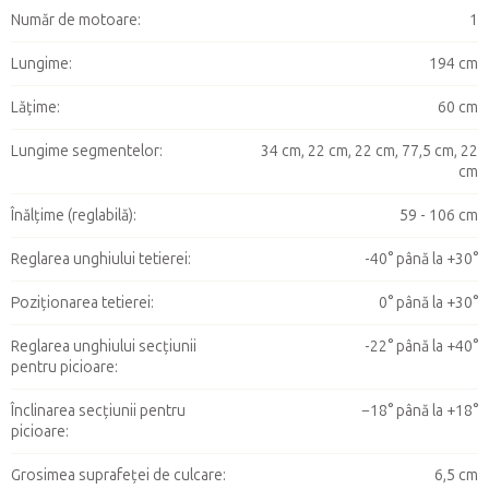
Număr de motoare
:
1
Lungime
:
194 cm
Lățime
:
60 cm
Lungime segmentelor
:
34 cm, 22 cm, 22 cm, 77,5 cm, 22
cm
Înălțime (reglabilă)
:
59 - 106 cm
Reglarea unghiului tetierei
:
-40° până la +30°
Poziționarea tetierei
:
0° până la +30°
Reglarea unghiului secțiunii
-22° până la +40°
pentru picioare
:
Înclinarea secțiunii pentru
−18° până la +18°
picioare
:
Grosimea suprafeței de culcare
:
6,5 cm