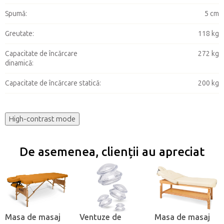
Spumă
:
5 cm
Greutate
:
118 kg
Capacitate de încărcare
272 kg
dinamică
:
Capacitate de încărcare statică
:
200 kg
High-contrast mode
De asemenea, clienții au apreciat
Masa de masaj
Ventuze de
Masa de masaj