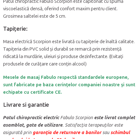
Patul chiropractic Fabulo Scorpion este capitonat cu spumă
viscoelastică densă, oferind confort maxim pentru client.
Grosimea saltelei este de 5 cm.
Tapiţerie:
Masa electrică Scorpion este livrată cu tapițerie de înaltă calitate.
Tapițeria din PVC solid și durabil se remarcă prin rezistență
ridicată la murdărie, uleiuri și produse dezinfectante. (Evitați
produsele de curățare care conțin alcool)
Mesele de masaj Fabulo respectă standardele europene,
sunt fabricate pe baza cerințelor companiei noastre și sunt
echipate cu certificate CE.
Livrare si garantie
Patul chiropractic electric
Fabulo Scorpion
este livrat complet
asamblat, gata de utilizare
. Satisfacția terapeuților este
asigurată prin
garanția de returnare a banilor
sau
schimbul