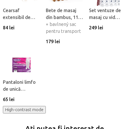
Cearsaf
Bete de masaj
Set ventuze de
extensibil de
din bambus, 11
masaj cu vid
flanel Fabulo cu
buc
+ bavlnený sac
Fabulo Luxury 19
84 lei
249 lei
orificiu pentru
pentru transport
buc
fată
179 lei
Pantaloni limfo
de unică
folosintă din
65 lei
material netesut
Beautyfor®, 10
High-contrast mode
buc
Ați putea fi interesat de