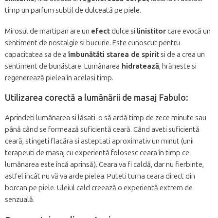
timp un parfum subtil de dulceată pe piele.
Mirosul de martipan are un
efect
dulce si
linistitor
care evocă un
sentiment de nostalgie si bucurie. Este cunoscut pentru
capacitatea sa de a
îmbunătăti starea de spirit
si de a crea un
sentiment de bunăstare. Lumânarea
hidratează
, hrăneste si
regenerează pielea în acelasi timp.
Utilizarea corectă a lumânării de masaj Fabulo:
Aprindeti lumânarea si lăsati-o să ardă timp de zece minute sau
până când se formează suficientă ceară. Când aveti suficientă
ceară, stingeti flacăra si asteptati aproximativ un minut (unii
terapeuti de masaj cu experientă folosesc ceara în timp ce
lumânarea este încă aprinsă). Ceara va fi caldă, dar nu fierbinte,
astfel încât nu vă va arde pielea. Puteti turna ceara direct din
borcan pe piele. Uleiul cald creează o experientă extrem de
senzuală.