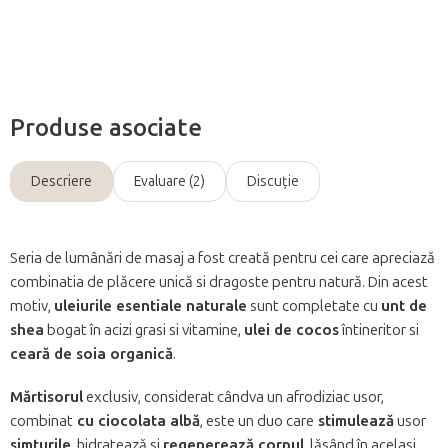
Întreabă
Produse asociate
Descriere
Evaluare (2)
Discuţie
Seria de lumânări de masaj a fost creată pentru cei care apreciază
combinatia de plăcere unică si dragoste pentru natură. Din acest
motiv,
uleiurile esentiale naturale
sunt completate cu
unt de
shea
bogat în acizi grasi si vitamine,
ulei de cocos
întineritor si
ceară de soia organică
.
Mărtisorul
exclusiv, considerat cândva un afrodiziac usor,
combinat
cu ciocolata albă
, este un duo care
stimulează
usor
simturile
, hidratează si
regenerează corpul
, lăsând în acelasi