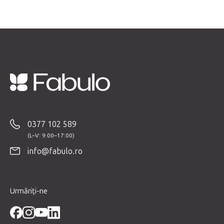
S
u
b
0377 102 589
s
o
info@fabulo.ro
l
Urmăriți-ne