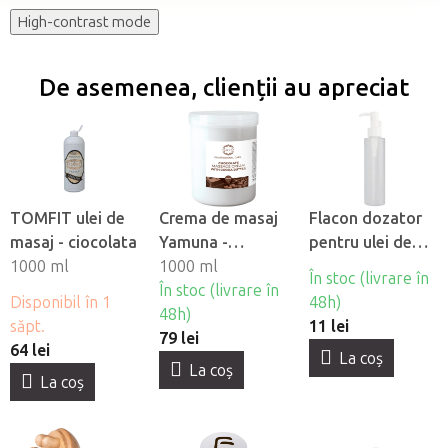
High-contrast mode
De asemenea, clienții au apreciat
TOMFIT ulei de
Crema de masaj
Flacon dozator
masaj - ciocolata
Yamuna -
pentru ulei de
1000 ml
Ciocolata
1000 ml
masaj
În stoc (livrare în
În stoc (livrare în
Disponibil în 1
48h)
48h)
săpt.
11 lei
79 lei
64 lei
La coş
La coş
La coş