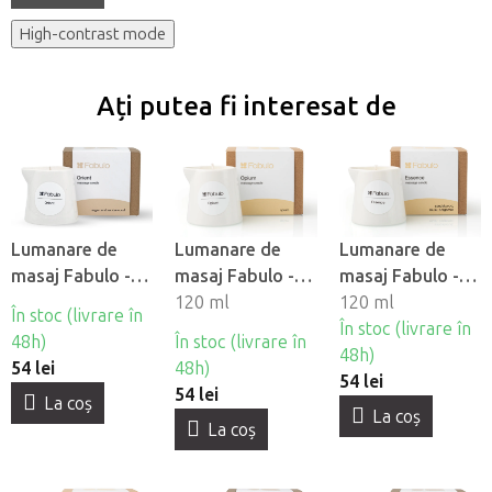
High-contrast mode
Ați putea fi interesat de
Lumanare de
Lumanare de
Lumanare de
masaj Fabulo -
masaj Fabulo -
masaj Fabulo -
Orienta
Opiu
120 ml
Esentă
120 ml
În stoc (livrare în
În stoc (livrare în
48h)
În stoc (livrare în
48h)
54 lei
48h)
54 lei
54 lei
La coş
La coş
La coş