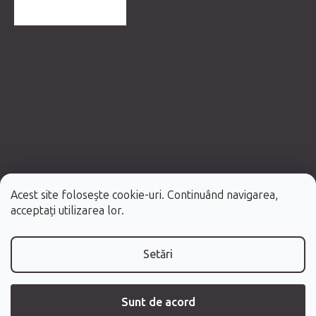
MAI MULTE RECENZII
Acest site folosește cookie-uri. Continuând navigarea,
Creat de Shoptet Premium
acceptați utilizarea lor.
Drepturi de autor 2026
Fabulo.ro
. Toate drepturile rezervate.
Setări
Sunt de acord