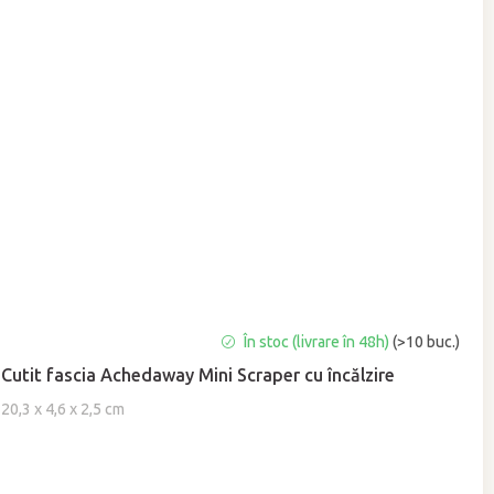
Evaluarea
În stoc (livrare în 48h)
(>10 buc.)
medie
Cutit fascia Achedaway Mini Scraper cu încălzire
a
produsului
20,3 x 4,6 x 2,5 cm
este
5,0
din