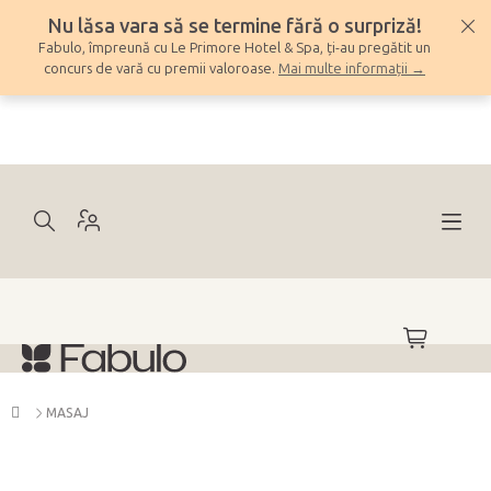
Treci
Nu lăsa vara să se termine fără o surpriză!
la
Fabulo, împreună cu Le Primore Hotel & Spa, ți-au pregătit un
conținut
concurs de vară cu premii valoroase.
Mai multe informații →
COŞ
DE
CUMPĂRĂ
Acasă
MASAJ