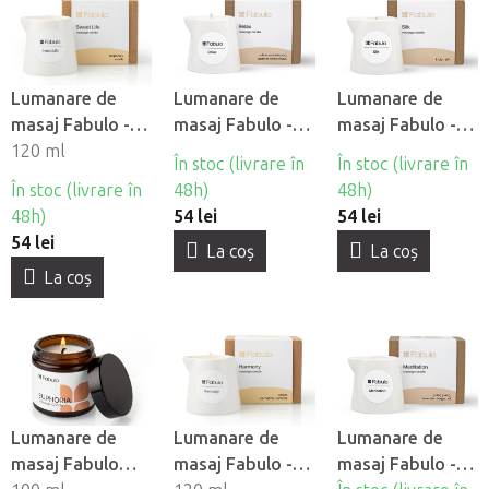
Lumanare de
Lumanare de
Lumanare de
masaj Fabulo -
masaj Fabulo -
masaj Fabulo -
Viată dulce
120 ml
Relaxati-vă
Mătase
În stoc (livrare în
În stoc (livrare în
În stoc (livrare în
48h)
48h)
48h)
54 lei
54 lei
54 lei
La coş
La coş
La coş
Lumanare de
Lumanare de
Lumanare de
masaj Fabulo
masaj Fabulo -
masaj Fabulo -