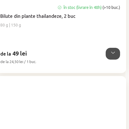
Evaluarea
În stoc (livrare în 48h)
(>10 buc.)
medie
Bilute din plante thailandeze, 2 buc
a
produsului
80 g | 150 g
este
5,0
din
5
49 lei
stele.
de la
Evaluare
de la 24,50 lei / 1 buc.
preţ: