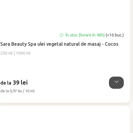
Evaluarea
În stoc (livrare în 48h)
(>10 buc.)
medie
Sara Beauty Spa ulei vegetal natural de masaj - Cocos
a
produsului
250 ml | 1000 ml
este
5,0
din
5
39 lei
stele.
de la
Evaluare
de la 0,97 lei / 10 ml
preţ: