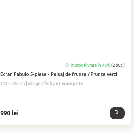
Evaluarea
În stoc (livrare în 48h)
(2 buc.)
medie
Ecran Fabulo 5-piese - Peisaj de frunze / Frunze verzi
a
produsului
172 x 225 cm | design diferit pe fiecare parte
este
5,0
din
5
990 lei
stele.