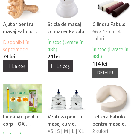
Ajutor pentru
Sticla de masaj
Cilindru Fabulo
masaj Fabulo
cu maner Fabulo
66 x 15 cm, 4
Ciuperca pentru
culori
Disponibil în
În stoc (livrare în
madroterapie
septembrie
48h)
În stoc (livrare în
74 lei
24 lei
48h)
114 lei
La coş
La coş
DETALIU
Lumânări pentru
Ventuza pentru
Tetiera Fabulo
corp HOXI
masaj cu vid
pentru masa de
Nechtík, 10 buc
Fabulo Luxury
XS | S | M | L | XL
masaj
2 culori