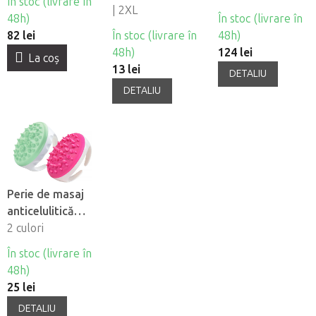
În stoc (livrare în
| 2XL
48h)
În stoc (livrare în
82 lei
În stoc (livrare în
48h)
48h)
124 lei
La coş
13 lei
DETALIU
DETALIU
Perie de masaj
anticelulitică
Fabulo
2 culori
În stoc (livrare în
48h)
25 lei
DETALIU