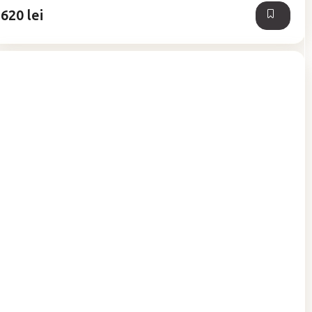
5
620 lei
stele.