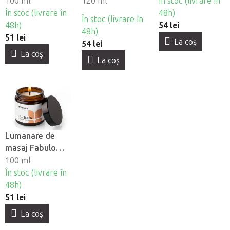
Euphoria
100 ml
Armonie
120 ml
Meditaţie
În stoc (livrare în
În stoc (livrare în
48h)
În stoc (livrare în
48h)
54 lei
48h)
51 lei
La coş
54 lei
La coş
La coş
Lumanare de
masaj Fabulo
Laverna
100 ml
În stoc (livrare în
48h)
51 lei
La coş