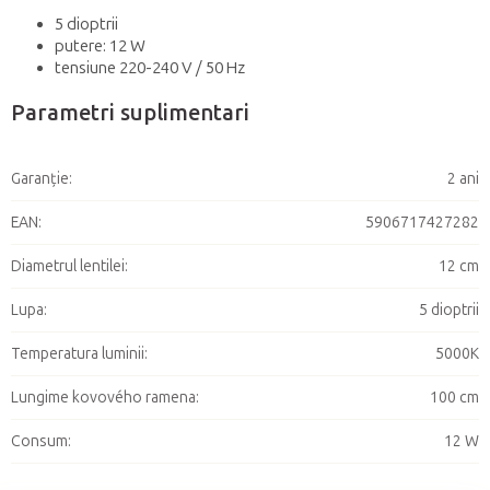
5 dioptrii
putere: 12 W
tensiune 220-240 V / 50 Hz
Parametri suplimentari
Garanţie
:
2 ani
EAN
:
5906717427282
Diametrul lentilei
:
12 cm
Lupa
:
5 dioptrii
Temperatura luminii
:
5000K
Lungime kovového ramena
:
100 cm
Consum
:
12 W