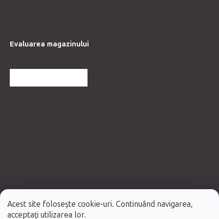
Evaluarea magazinului
MAI MULTE RECENZII
Acest site folosește cookie-uri. Continuând navigarea,
Creat de Shoptet Premium
acceptați utilizarea lor.