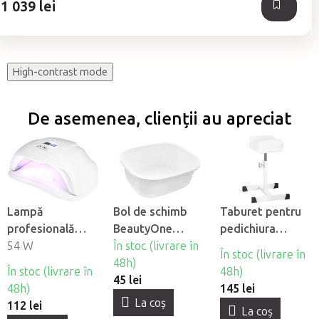
1 039 lei
stele.
High-contrast mode
De asemenea, clienții au apreciat
Lampă
Bol de schimb
Taburet pentru
profesională
BeautyOne
pedichiura
pentru unghii
54 W
pentru cadă de
În stoc (livrare în
BeautyOne Bell
În stoc (livrare în
BeautyOne UV
pedichiură
48h)
În stoc (livrare în
48h)
LED SUN X
45 lei
48h)
145 lei
La coş
112 lei
La coş