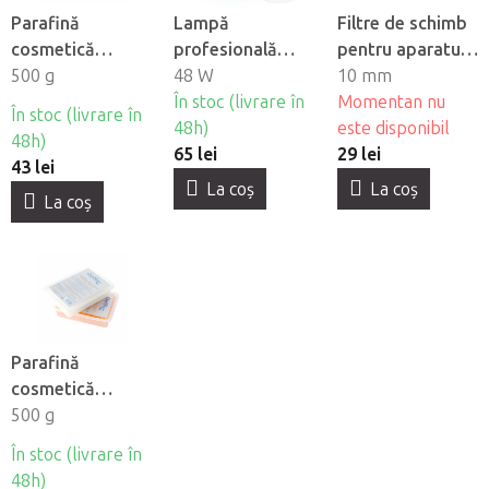
Parafină
Lampă
Filtre de schimb
cosmetică
profesională
pentru aparatul
Depilflax -
500 g
pentru unghii
48 W
de înfrumusețare
10 mm
Ciocolată
BeautyOne UV
În stoc (livrare în
BeautyOne AM
Momentan nu
În stoc (livrare în
Dual LED Glow 5
48h)
60, 40 buc
este disponibil
48h)
65 lei
29 lei
43 lei
La coş
La coş
La coş
Parafină
cosmetică
Depilflax - Unt
500 g
de Shea
În stoc (livrare în
48h)