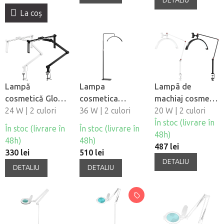
DETALIU
La coş
Lampă
Lampa
Lampã de
cosmetică Glow
cosmetica
machiaj cosmetic
L03 cu control al
24 W | 2 culori
pentru machiaj si
36 W | 2 culori
Glow MX3
20 W | 2 culori
intensitătii
gene Momo
În stoc (livrare în
În stoc (livrare în
În stoc (livrare în
luminii
Moon MX6
48h)
48h)
48h)
487 lei
330 lei
510 lei
DETALIU
DETALIU
DETALIU