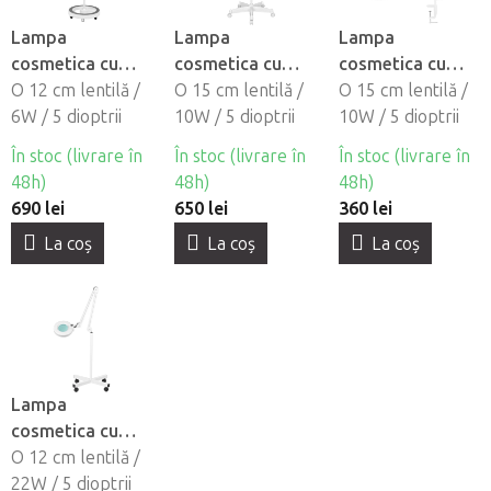
Lampa
Lampa
Lampa
cosmetica cu
cosmetica cu
cosmetica cu
lupa BeautyOne
O 12 cm lentilă /
lupa BeautyOne
O 15 cm lentilă /
lupa BeautyOne
O 15 cm lentilă /
LED elegant cu
6W / 5 dioptrii
ML6 LED cu
10W / 5 dioptrii
ML6 LED
10W / 5 dioptrii
suport circular
suport
În stoc (livrare în
În stoc (livrare în
În stoc (livrare în
48h)
48h)
48h)
690 lei
650 lei
360 lei
La coş
La coş
La coş
Lampa
cosmetica cu
lupa BeautyOne
O 12 cm lentilă /
S4 cu suport
22W / 5 dioptrii