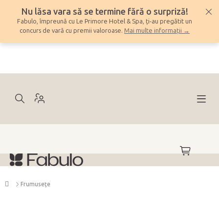
Treci
Nu lăsa vara să se termine fără o surpriză!
la
Fabulo, împreună cu Le Primore Hotel & Spa, ți-au pregătit un
conținut
concurs de vară cu premii valoroase.
Mai multe informații →
COŞ
DE
CUMPĂRĂ
Acasă
Frumuseţe