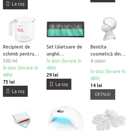
La coş
Recipient de
Set tăietoare de
Bentita
schimb pentru
unghii
cosmetică din
aburitorul
500 ml
BeautyOne DBD-
În stoc (livrare în
bumbac
4 culori
cosmetic
În stoc (livrare în
F, 30 buc
48h)
BeautyOne
În stoc (livrare în
BeautyOne F-17
48h)
29 lei
48h)
75 lei
La coş
14 lei
La coş
DETALIU