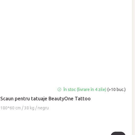
Evaluarea
În stoc (livrare în 4 zile)
(>10 buc.)
medie
Scaun pentru tatuaje BeautyOne Tattoo
a
produsului
180*60 cm / 38 kg / negru
este
5,0
din
5