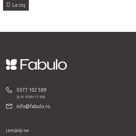
La coş
S
u
b
0377 102 589
s
o
info@fabulo.ro
l
Urmăriți-ne