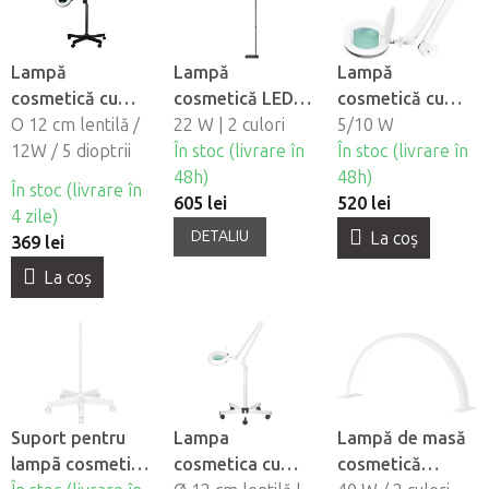
Lampă
Lampă
Lampă
cosmetică cu
cosmetică LED
cosmetică cu
lupa BeautyOne
O 12 cm lentilă /
BeautyOne Yoga
22 W | 2 culori
lupă si control al
5/10 W
S5 LED Black cu
12W / 5 dioptrii
În stoc (livrare în
intensitătii
În stoc (livrare în
suport
48h)
luminii
48h)
În stoc (livrare în
605 lei
BeautyOne
520 lei
4 zile)
Elegante 6028 60
DETALIU
La coş
369 lei
LED
La coş
Suport pentru
Lampa
Lampă de masă
lampã cosmeticã
cosmetica cu
cosmetică