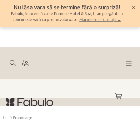
Treci
Nu lăsa vara să se termine fără o surpriză!
la
Fabulo, împreună cu Le Primore Hotel & Spa, ți-au pregătit un
conținut
concurs de vară cu premii valoroase.
Mai multe informații →
COŞ
DE
CUMPĂRĂ
Acasă
Frumuseţe