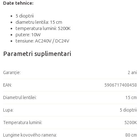
Date tehnice:
5 dioptrii
diametru lentila: 15 cm
temperatura luminii: 5200K
putere: 10W
tensiune: AC240V / DC24V
Parametri suplimentari
Garanţie
:
2 ani
EAN
:
5906717408458
Diametrul lentilei
:
15 cm
Lupa
:
5 dioptrii
Temperatura luminii
:
5200K
Lungime kovového ramena
:
80 cm