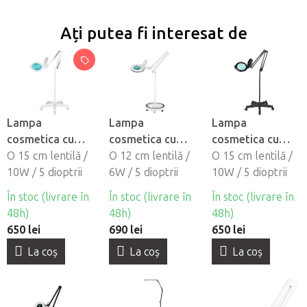
Ați putea fi interesat de
Lampa
Lampa
Lampa
cosmetica cu
cosmetica cu
cosmetica cu
lupa BeautyOne
O 15 cm lentilă /
lupa BeautyOne
O 12 cm lentilă /
lupa BeautyOne
O 15 cm lentilă /
ML6 LED cu
10W / 5 dioptrii
LED elegant cu
6W / 5 dioptrii
ML6 LED Black
10W / 5 dioptrii
suport
suport circular
cu suport
În stoc (livrare în
În stoc (livrare în
În stoc (livrare în
48h)
48h)
48h)
650 lei
690 lei
650 lei
La coş
La coş
La coş