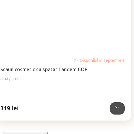
Evaluarea
Disponibil în septembrie
medie
Scaun cosmetic cu spatar Tandem COP
a
produsului
albă / crem
este
5,0
din
5
319 lei
stele.