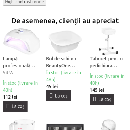
High-contrast mode
De asemenea, clienții au apreciat
Lampă
Bol de schimb
Taburet pentru
profesională
BeautyOne
pedichiura
pentru unghii
54 W
pentru cadă de
În stoc (livrare în
BeautyOne Bell
În stoc (livrare în
BeautyOne UV
pedichiură
48h)
În stoc (livrare în
48h)
LED SUN X
45 lei
48h)
145 lei
La coş
112 lei
La coş
La coş