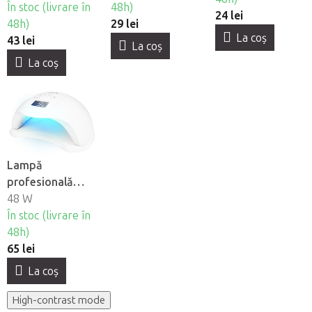
În stoc (livrare în
48h)
Beautyfor, 2 buc
24 lei
48h)
29 lei
La coş
43 lei
La coş
La coş
Lampă
profesională
pentru unghii
48 W
BeautyOne UV
În stoc (livrare în
Dual LED Glow 5
48h)
65 lei
La coş
High-contrast mode