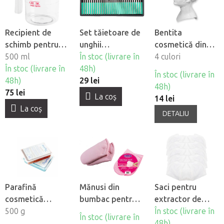
Recipient de
Set tăietoare de
Bentita
schimb pentru
unghii
cosmetică din
aburitorul
500 ml
BeautyOne DBD-
În stoc (livrare în
bumbac
4 culori
cosmetic
În stoc (livrare în
F, 30 buc
48h)
BeautyOne
În stoc (livrare în
BeautyOne F-17
48h)
29 lei
48h)
75 lei
La coş
14 lei
La coş
DETALIU
Parafină
Mănusi din
Saci pentru
cosmetică
bumbac pentru
extractor de
Depilflax -
500 g
parafină
praf Wind 585, 5
În stoc (livrare în
În stoc (livrare în
Ciocolată
cosmetică
buc
48h)