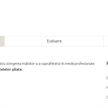
Evaluare
tru stergerea mâinilor si a suprafetelor în medii profesionale.
elelor pliate
.
M
D