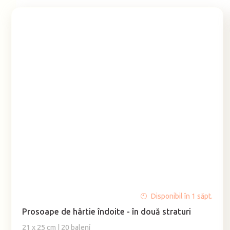
Evaluarea
Disponibil în 1 săpt.
medie
Prosoape de hârtie îndoite - în două straturi
a
produsului
21 x 25 cm | 20 balení