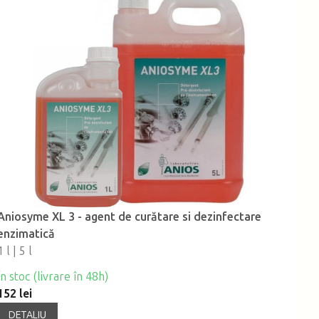
Aniosyme XL 3 - agent de curătare si dezinfectare
enzimatică
1 l | 5 l
În stoc (livrare în 48h)
152 lei
DETALIU