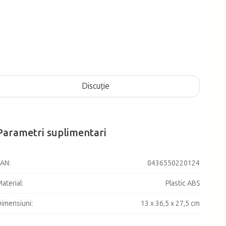
Discuţie
Parametri suplimentari
EAN
:
8436550220124
aterial
:
Plastic ABS
imensiuni
:
13 x 36,5 x 27,5 cm