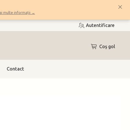
i multe informații →
Autentificare
COŞ
Coş gol
DE
CUMPĂRĂTUR
Contact