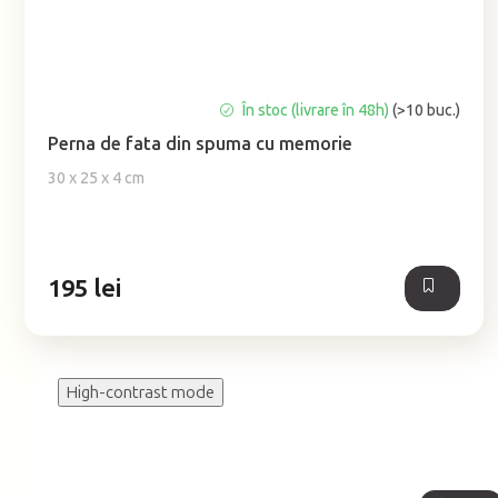
Evaluarea
În stoc (livrare în 48h)
(>10 buc.)
medie
Perna de fata din spuma cu memorie
a
produsului
30 x 25 x 4 cm
este
5,0
din
5
195 lei
stele.
High-contrast mode