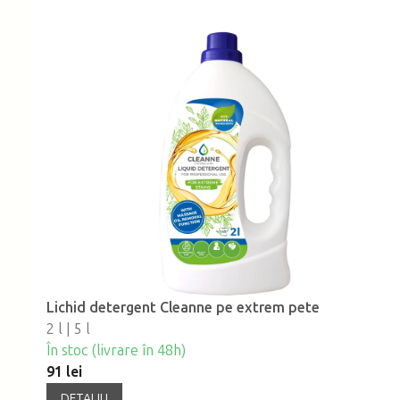
Lichid detergent Cleanne pe extrem pete
2 l | 5 l
În stoc (livrare în 48h)
91 lei
DETALIU