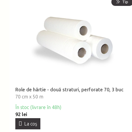
Tip
Role de hârtie - două straturi, perforate 70, 3 buc
70 cm x 50 m
În stoc (livrare în 48h)
92 lei
La coş