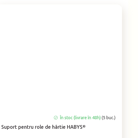
Evaluarea
În stoc (livrare în 48h)
(5 buc.)
medie
Suport pentru role de hârtie HABYS®
a
produsului