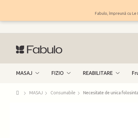
Treci
la
Fabulo, împreună cu Le 
conținut
MASAJ
FIZIO
REABILITARE
Fr
Acasă
MASAJ
Consumabile
Necesitate de unica folosint