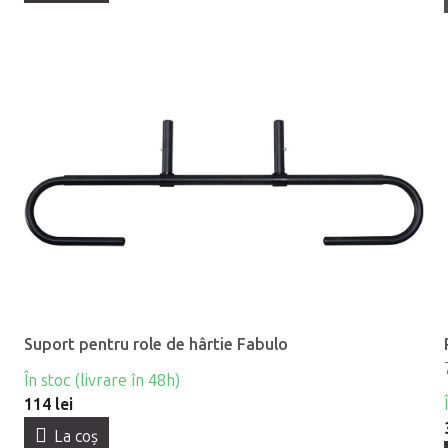
Suport pentru role de hârtie Fabulo
În stoc (livrare în 48h)
114 lei
La coş