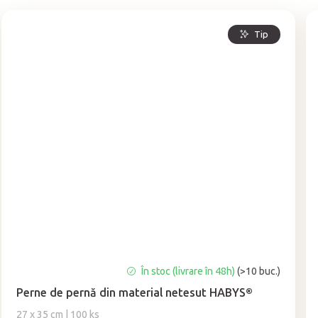
Tip
Evaluarea
În stoc (livrare în 48h)
(>10 buc.)
medie
Perne de pernă din material netesut HABYS®
a
produsului
27 x 35 cm | 100 ks