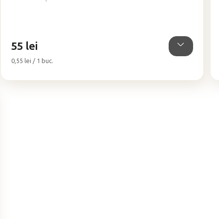
este
5,0
din
5
55 lei
stele.
Evaluare
0,55 lei / 1 buc.
preţ: