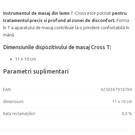
Instrumentul de masaj din lemn
T-Cross este potrivit
pentru
tratamentul
precis si
profund al
zonei de disconfort.
Forma
în T a aparatului de masaj contribuie la o prindere confortabilă în
mână.
Dimensiunile dispozitivului de masaj Cross T:
11 x 10 cm
Parametri suplimentari
EAN
:
4250367918784
dimensiuni
:
11 x 10 cm
Rata reclamațiilor
:
0,0 %