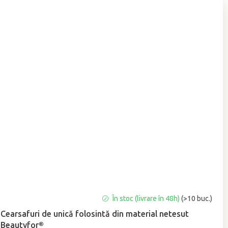
Evaluarea
În stoc (livrare în 48h)
(>10 buc.)
medie
Cearsafuri de unică folosintă din material netesut
a
Beautyfor®