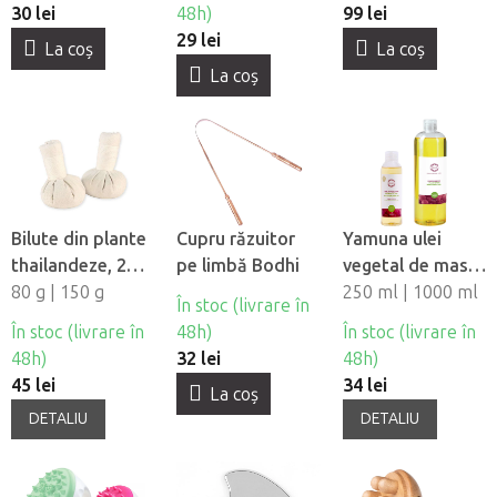
30 lei
48h)
99 lei
29 lei
La coş
La coş
La coş
Bilute din plante
Cupru răzuitor
Yamuna ulei
thailandeze, 2
pe limbă Bodhi
vegetal de masaj
buc
80 g | 150 g
- Strugurii
250 ml | 1000 ml
În stoc (livrare în
În stoc (livrare în
48h)
În stoc (livrare în
48h)
32 lei
48h)
45 lei
34 lei
La coş
DETALIU
DETALIU