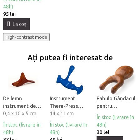
madroterapie
48h)
95 lei
La coş
High-contrast mode
Ați putea fi interesat de
De lemn
Instrument
Fabulo Gândacul
instrument de
Thera-Press
pentru
masaj Birdy
0,4 x 10 x 5 cm
pentru masaj
14 x 11 cm
madroterapie
În stoc (livrare în
punct de
facială
În stoc (livrare în
În stoc (livrare în
48h)
declansare
48h)
48h)
30 lei
37 lei
49 lei