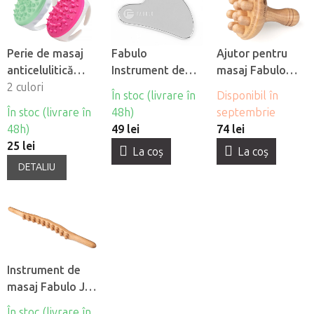
Perie de masaj
Fabulo
Ajutor pentru
anticelulitică
Instrument de
masaj Fabulo
Fabulo
2 culori
masaj Gua Sha
Ciuperca pentru
În stoc (livrare în
Disponibil în
din otel
madroterapie
În stoc (livrare în
48h)
septembrie
inoxidabil
48h)
49 lei
74 lei
25 lei
La coş
La coş
DETALIU
Instrument de
masaj Fabulo Jin
Wei pentru
În stoc (livrare în