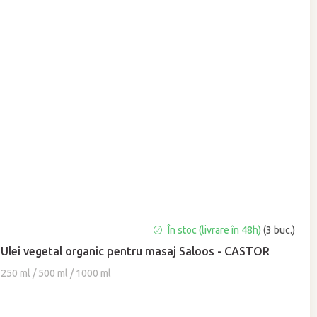
Evaluarea
În stoc (livrare în 48h)
(3 buc.)
medie
Ulei vegetal organic pentru masaj Saloos - CASTOR
a
produsului
250 ml / 500 ml / 1000 ml
este
5,0
din