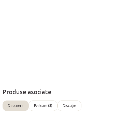
Adăuga în coş
Dispozitivul de masaj în formă de T
se adaptează perfect la
mână si
permite
astfel
un tratament puternic al punctelor de
acupunctură la straturile mai profunde ale muschilor.
Informaţii detaliate
Întreabă
Produse asociate
Descriere
Evaluare (5)
Discuţie