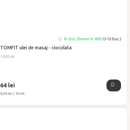
Evaluarea
În stoc (livrare în 48h)
(>10 buc.)
medie
TOMFIT ulei de masaj - ciocolata
a
produsului
1000 ml
este
5,0
din
5
64 lei
stele.
Evaluare
0,64 lei / 10 ml
preţ: