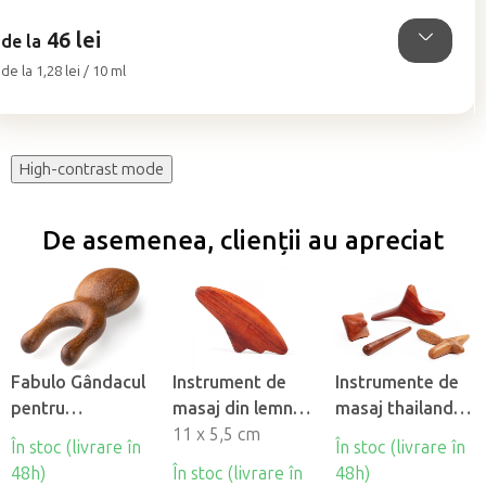
5
46 lei
stele.
de la
Evaluare
de la 1,28 lei / 10 ml
preţ:
High-contrast mode
De asemenea, clienții au apreciat
Fabulo Gândacul
Instrument de
Instrumente de
pentru
masaj din lemn
masaj thailandez
madroterapie
Bodhi Gua Sha
11 x 5,5 cm
din lemn, 4 buc
În stoc (livrare în
În stoc (livrare în
facială
48h)
În stoc (livrare în
48h)