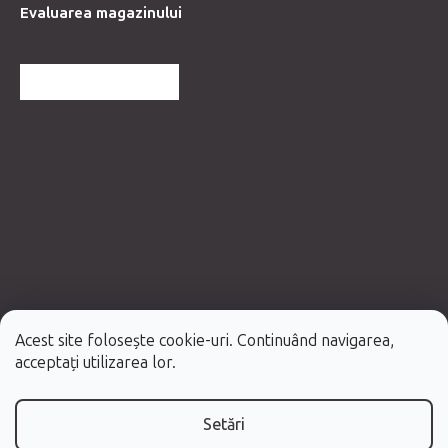
Evaluarea magazinului
MAI MULTE RECENZII
Acest site folosește cookie-uri. Continuând navigarea,
Creat de Shoptet Premium
acceptați utilizarea lor.
Drepturi de autor 2026
Fabulo.ro
. Toate drepturile rezervate.
Setări