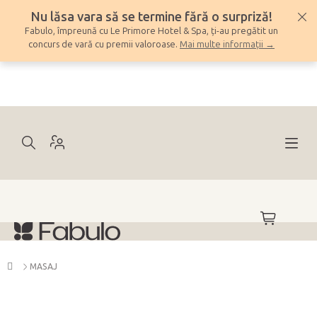
Treci
Nu lăsa vara să se termine fără o surpriză!
la
Fabulo, împreună cu Le Primore Hotel & Spa, ți-au pregătit un
conținut
concurs de vară cu premii valoroase.
Mai multe informații →
COŞ
DE
CUMPĂRĂ
Acasă
MASAJ