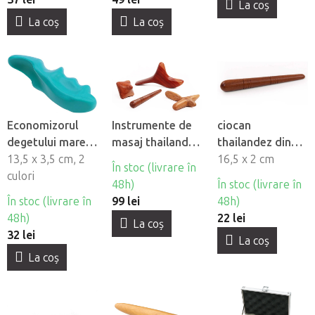
La coş
La coş
La coş
Economizorul
Instrumente de
ciocan
degetului mare
masaj thailandez
thailandez din
Thumb-Saver
13,5 x 3,5 cm, 2
din lemn, 4 buc
lemn pentru
16,5 x 2 cm
În stoc (livrare în
culori
masaj
48h)
În stoc (livrare în
reflexologic
În stoc (livrare în
99 lei
48h)
48h)
22 lei
La coş
32 lei
La coş
La coş