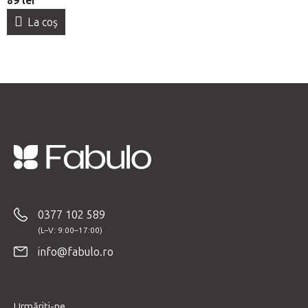
89 lei
La coş
S
u
b
0377 102 589
s
o
info@fabulo.ro
l
Urmăriți-ne