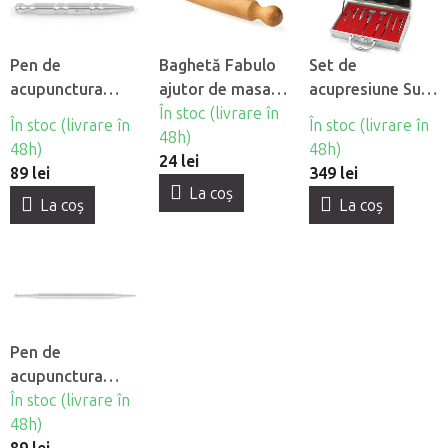
Pen de
Baghetă Fabulo
Set de
acupunctura
ajutor de masaj
acupresiune Su-
Fabulo Pen
pentru
În stoc (livrare în
Jok Fabulo
În stoc (livrare în
În stoc (livrare în
maderoterapie
48h)
Acuvit, 8 buc
48h)
48h)
24 lei
89 lei
349 lei
La coş
La coş
La coş
Pen de
acupunctura
Fabulo Needle
În stoc (livrare în
48h)