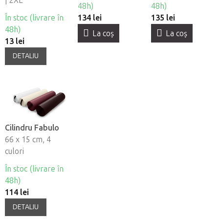
| 2XL
buc
ventuze Fabulo -
48h)
48h)
cu perete gros -
În stoc (livrare în
134 lei
135 lei
set de 16 buc
48h)
La coş
La coş
13 lei
DETALIU
Cilindru Fabulo
66 x 15 cm, 4
culori
În stoc (livrare în
48h)
114 lei
DETALIU