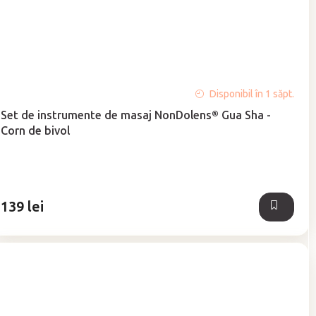
Evaluarea
Disponibil în 1 săpt.
medie
Set de instrumente de masaj NonDolens® Gua Sha -
a
Corn de bivol
produsului
este
5,0
din
5
139 lei
stele.