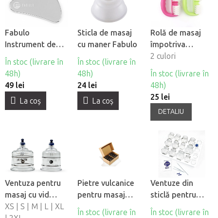
Fabulo
Sticla de masaj
Rolă de masaj
Instrument de
cu maner Fabulo
împotriva
masaj Gua Sha
celulitei Fabulo
2 culori
În stoc (livrare în
În stoc (livrare în
din otel
Square
48h)
48h)
În stoc (livrare în
inoxidabil
49 lei
24 lei
48h)
25 lei
La coş
La coş
DETALIU
Ventuza pentru
Pietre vulcanice
Ventuze din
masaj cu vid
pentru masaj
sticlă pentru
Fabulo Luxury
XS | S | M | L | XL
Fabulo Large, 8
terapie cu
În stoc (livrare în
În stoc (livrare în