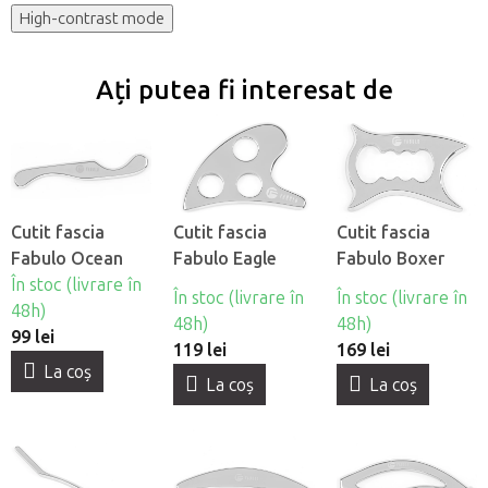
High-contrast mode
Ați putea fi interesat de
Cutit fascia
Cutit fascia
Cutit fascia
Fabulo Ocean
Fabulo Eagle
Fabulo Boxer
În stoc (livrare în
În stoc (livrare în
În stoc (livrare în
48h)
48h)
48h)
99 lei
119 lei
169 lei
La coş
La coş
La coş