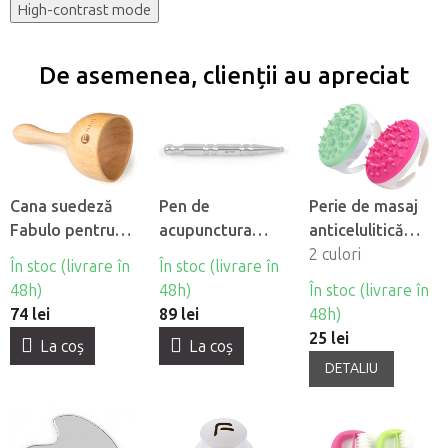
High-contrast mode
De asemenea, clienții au apreciat
Cana suedeză
Pen de
Perie de masaj
Fabulo pentru
acupunctura
anticelulitică
madroterapie
Fabulo Pen
Fabulo
2 culori
În stoc (livrare în
În stoc (livrare în
48h)
48h)
În stoc (livrare în
74 lei
89 lei
48h)
25 lei
La coş
La coş
DETALIU