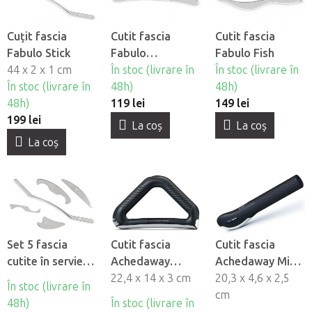
Cuțit fascia
Cutit fascia
Cutit fascia
Fabulo Stick
Fabulo
Fabulo Fish
44 x 2 x 1 cm
Bumerang
În stoc (livrare în
În stoc (livrare în
În stoc (livrare în
48h)
48h)
48h)
119 lei
149 lei
199 lei
La coş
La coş
La coş
Set 5 fascia
Cutit fascia
Cutit fascia
cutite în servietã
Achedaway
Achedaway Mini
Fabulo
Racletă cu
22,4 x 14 x 3 cm
Scraper cu
20,3 x 4,6 x 2,5
În stoc (livrare în
încălzire
încălzire
cm
48h)
În stoc (livrare în