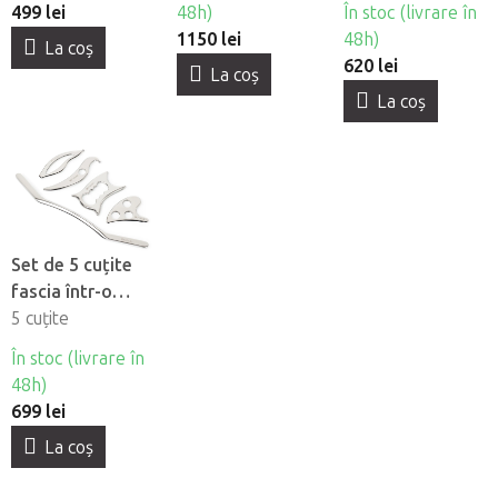
499 lei
48h)
În stoc (livrare în
1150 lei
48h)
La coş
620 lei
La coş
La coş
Set de 5 cuțite
fascia într-o
valiză Fabulo
5 cuțite
FasciaBox II
În stoc (livrare în
48h)
699 lei
La coş