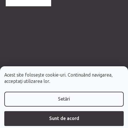
MAI MULTE RECENZII
Acest site folosește cookie-uri. Continuând navigarea,
Creat de Shoptet Premium
acceptați utilizarea lor.
Drepturi de autor 2026
Fabulo.ro
. Toate drepturile rezervate.
Setări
Sunt de acord