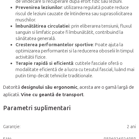
de vindecare si recuperare după efort fizic sau leziuni.
Prevenirea leziunilor
: utilizarea regulată poate reduce
riscul de leziuni cauzate de întinderea sau suprasolicitarea
muschilor.
Îmbunătătirea circulatiei
: prin eliberarea tensiunii, fluxul
sanguin si limfatic poate fi îmbunătătit, contribuind la
sănătatea generală.
Cresterea performantelor sportive
: Poate ajuta la
optimizarea performantei si la reducerea oboselii în timpul
activitătii fizice.
Terapie rapidă si eficientă
: cutitele fasciale oferă o
modalitate eficientă de a lucra cu tesutul fascial, luând mai
putin timp decât tehnicile traditionale.
Datorită
designului său ergonomic
, acesta are o gamă largă de
aplicatii.
Vine cu geantă de transport
.
Parametri suplimentari
Garanţie
:
2 ani