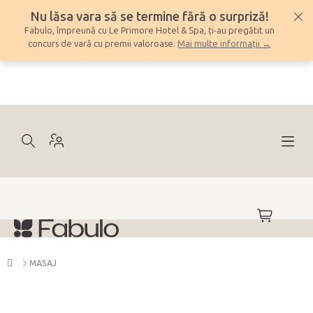
Treci
Nu lăsa vara să se termine fără o surpriză!
la
Fabulo, împreună cu Le Primore Hotel & Spa, ți-au pregătit un
conținut
concurs de vară cu premii valoroase.
Mai multe informații →
COŞ
DE
CUMPĂRĂ
Acasă
MASAJ