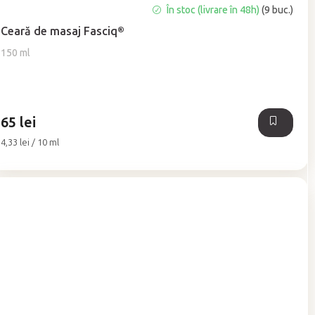
Evaluarea
În stoc (livrare în 48h)
(9 buc.)
medie
Ceară de masaj Fasciq®
a
produsului
150 ml
este
5,0
din
5
65 lei
stele.
Evaluare
4,33 lei / 10 ml
preţ: