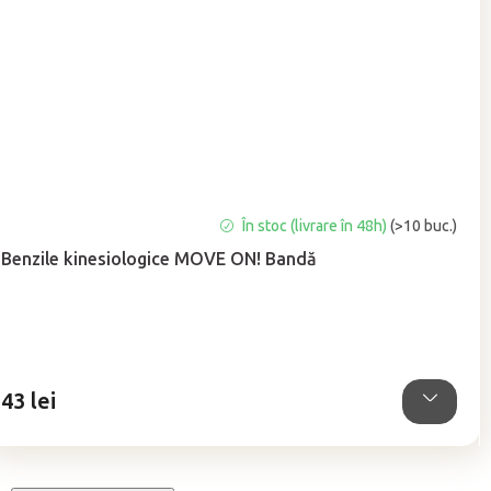
Evaluarea
În stoc (livrare în 48h)
(>10 buc.)
medie
Benzile kinesiologice MOVE ON! Bandă
a
produsului
este
5,0
din
5
43 lei
stele.