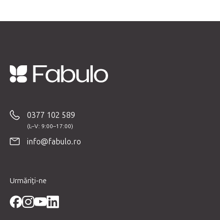
S
u
b
0377 102 589
s
o
info@fabulo.ro
l
Urmăriți-ne