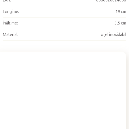
EAN
:
8586026824858
Lungime
:
19 cm
Înălţime
:
3,5 cm
Material
:
oțel inoxidabil