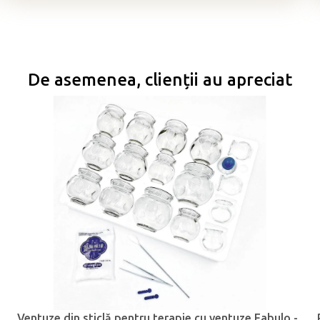
De asemenea, clienții au apreciat
Ventuze din sticlă pentru terapie cu ventuze Fabulo -