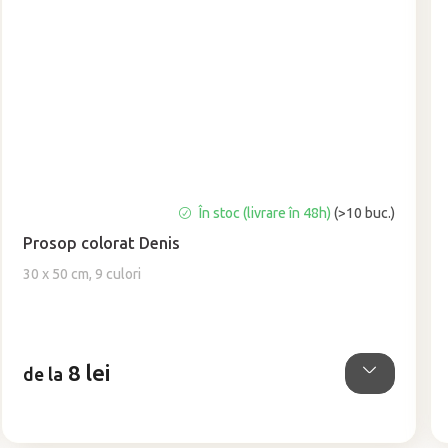
Evaluarea
În stoc (livrare în 48h)
(>10 buc.)
medie
Prosop colorat Denis
a
produsului
30 x 50 cm, 9 culori
este
5,0
din
5
8 lei
stele.
de la