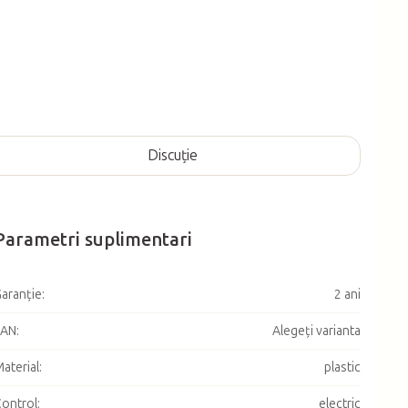
Discuţie
Parametri suplimentari
aranţie
:
2 ani
EAN
:
Alegeţi varianta
aterial
:
plastic
ontrol
:
electric