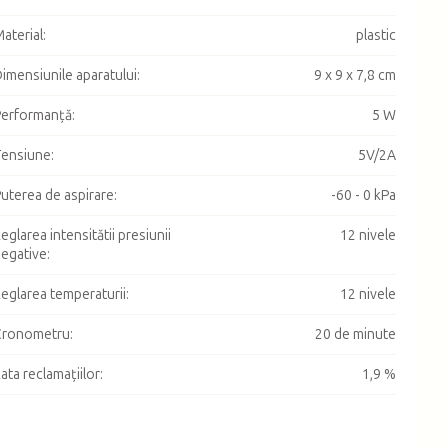
aterial
:
plastic
imensiunile aparatului
:
9 x 9 x 7,8 cm
erformanţă
:
5 W
ensiune
:
5V/2A
uterea de aspirare
:
-60 - 0 kPa
eglarea intensitătii presiunii
12 nivele
egative
:
eglarea temperaturii
:
12 nivele
Cronometru
:
20 de minute
ata reclamațiilor
:
1,9 %