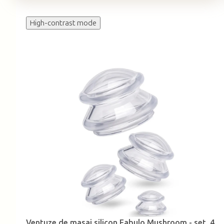
High-contrast mode
Ventuze de masaj silicon Fabulo Mushroom - set, 4