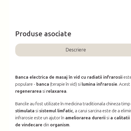
Produse asociate
Descriere
Banca electrica de masaj în vid cu radiatii infrarosii
este
populare -
banca
(terapie în vid) si
lumina infrarosie
. Acest
regenerarea
si
relaxarea
.
Bancile au fost utilizate în medicina traditionala chineza timp
stimulata
si
sistemul limfatic
, a carui sarcina este de a eli
infrarosie este un ajutor în
ameliorarea durerii
si
a calitatii 
de vindecare
din
organism
.