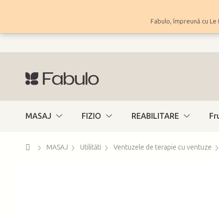
Treci
la
Fabulo, împreună cu Le 
conținut
MASAJ
FIZIO
REABILITARE
Fr
Acasă
MASAJ
Utilităti
Ventuzele de terapie cu ventuze