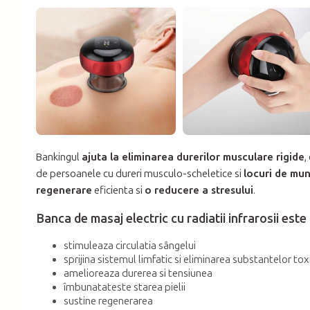
Bankingul
ajuta la eliminarea durerilor musculare rigide
,
de persoanele cu dureri musculo-scheletice si
locuri de mu
regenerare
eficienta si
o reducere a stresului
.
Banca de masaj electric cu radiatii infrarosii est
stimuleaza circulatia sângelui
sprijina sistemul limfatic si eliminarea substantelor to
amelioreaza durerea si tensiunea
îmbunatateste starea pielii
sustine regenerarea