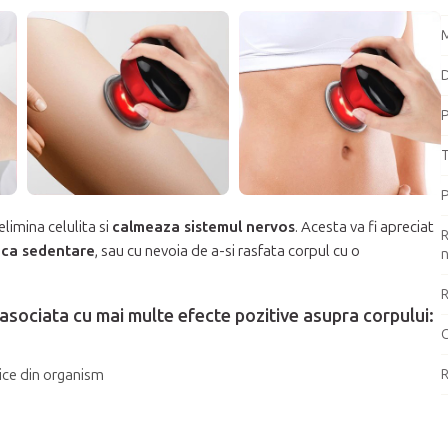
M
D
P
T
P
 elimina celulita si
calmeaza sistemul nervos
. Acesta va fi apreciat
R
nca sedentare
, sau cu nevoia de a-si rasfata corpul cu o
n
R
e asociata cu mai multe efecte pozitive asupra corpului:
R
xice din organism