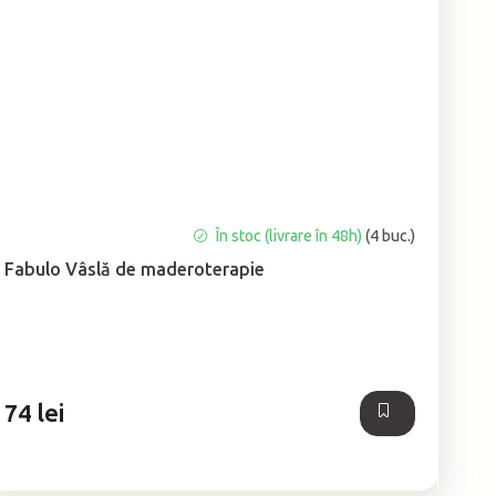
În stoc (livrare în 48h)
(4 buc.)
Fabulo Vâslă de maderoterapie
74 lei