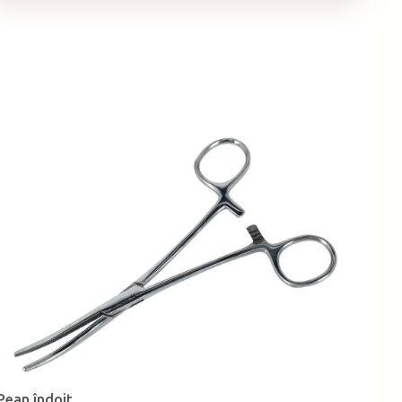
Pean îndoit