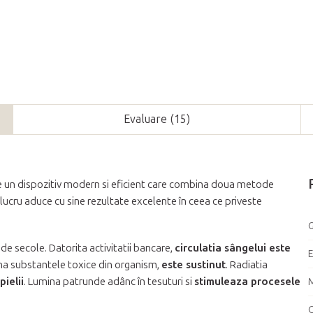
Evaluare (15)
 un dispozitiv modern si eficient care combina doua metode
 lucru aduce cu sine rezultate excelente în ceea ce priveste
G
 de secole. Datorita activitatii bancare,
circulatia sângelui este
mina substantele toxice din organism,
este sustinut
. Radiatia
pielii
. Lumina patrunde adânc în tesuturi si
stimuleaza procesele
M
C