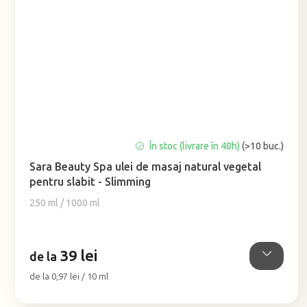
Evaluarea
În stoc (livrare în 48h)
(>10 buc.)
medie
Sara Beauty Spa ulei de masaj natural vegetal
a
pentru slabit - Slimming
produsului
este
250 ml / 1000 ml
5,0
din
5
39 lei
stele.
de la
Evaluare
de la 0,97 lei / 10 ml
preţ: