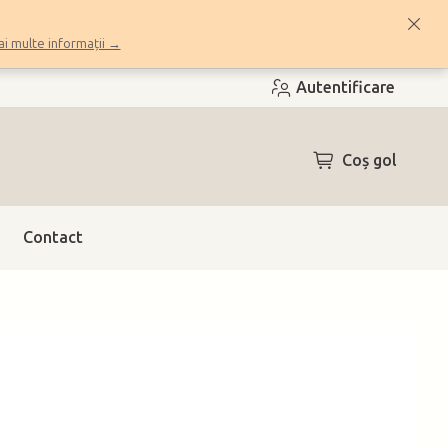
i multe informații →
Autentificare
COŞ
Coş gol
DE
CUMPĂRĂTUR
Contact