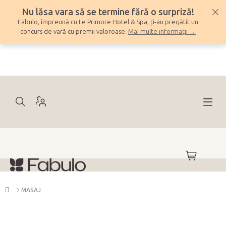
Treci
Nu lăsa vara să se termine fără o surpriză!
la
Fabulo, împreună cu Le Primore Hotel & Spa, ți-au pregătit un
conținut
concurs de vară cu premii valoroase.
Mai multe informații →
COŞ
DE
CUMPĂRĂ
Acasă
MASAJ