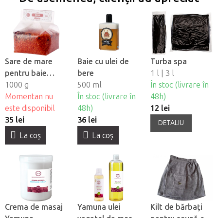
Sare de mare
Baie cu ulei de
Turba spa
pentru baie
bere
1 l | 3 l
Yamuna -
1000 g
500 ml
În stoc (livrare în
Trandafir
Momentan nu
În stoc (livrare în
48h)
este disponibil
48h)
12 lei
35 lei
36 lei
DETALIU
La coş
La coş
Crema de masaj
Yamuna ulei
Kilt de bărbați