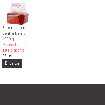
Sare de mare
pentru baie
Yamuna -
1000 g
Trandafir
Momentan nu
este disponibil
35 lei
La coş