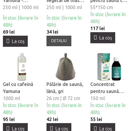
Yamuna -
vegetal de masaj
pentru saună cu
Struguri
250 ml | 1000 ml
- Strugurii
250 ml | 1000 ml
broderie,
55*150 cm
bumbac, gri
În stoc (livrare în
În stoc (livrare în
În stoc (livrare în
48h)
48h)
48h)
117 lei
69 lei
34 lei
La coş
DETALIU
La coş
Gel cu cafeină
Pălărie de saună,
Concentrat
Yamuna
lână, gri
pentru saună
1000 ml
26 cm | Ø 72 cm
Menta Lavanda
150 ml
În stoc (livrare în
În stoc (livrare în
În stoc (livrare în
48h)
48h)
48h)
95 lei
42 lei
55 lei
La coş
La coş
La coş