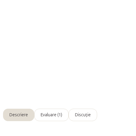
Opțiuni de transport
Adăuga în coş
Bomba de
baie Yamuna
cu ulei de seminte de struguri
este o
alegere excelentă
după o zi lungă si grea
la serviciu. Principalul
său ingredient este
uleiul din seminte de struguri
, care
hrăneste
si
lasă pielea catifelată
.
Informaţii detaliate
Întreabă
Descriere
Evaluare (1)
Discuţie