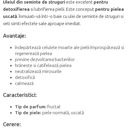
Uleiul din seminte de struguri
este excelent
pentru
detoxifierea
si lubrifierea pielii. Este conceput
pentru pielea
uscată
. Înmuiati-vă într-o baie cu ulei de seminte de struguri si
veti simti efectele sale aproape imediat.
Avantaje:
îndepărtează celulele moarte ale pielii împrospătează si
regenerează pielea
previne dezvoltarea bacteriilor
hrăneste si catifelează pielea
neutralizează mirosurile
detoxifică
calmează
Caracteristici:
Tip de parfum:
fructat
Tip de piele:
piele normală, uscată
Cerere: