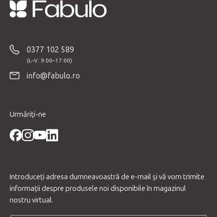
S
u
b
0377 102 589
s
o
info@fabulo.ro
l
Urmăriți-ne
Introduceţi adresa dumneavoastră de e-mail şi vă vom trimite
informaţii despre produsele noi disponibile în magazinul
nostru virtual.