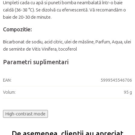
Umpleti cada cu apă si puneti bomba neambalată într-o baie
caldă (36-38 °C). Se dizolvă cu efervescentă. Vă recomandăm o
baie de 20-30 de minute.
Compozitie:
Bicarbonat de sodiu, acid citric, ulei de măsline, Parfum, Aqua, ulei
de seminte de Vitis Vinifera, tocoferol
Parametri suplimentari
EAN
:
5999545546706
Volum
:
95 g
High-contrast mode
De asemenea, clienții au apreciat