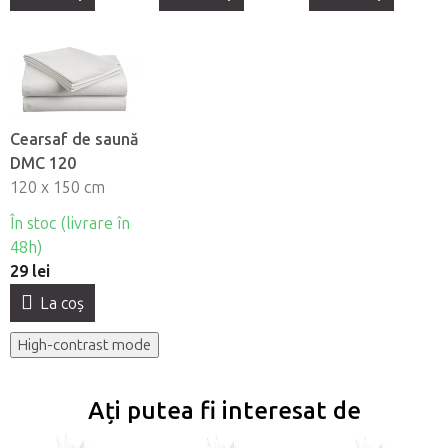
Cearsaf de saună
DMC 120
120 x 150 cm
În stoc (livrare în
48h)
29 lei
La coş
High-contrast mode
Ați putea fi interesat de