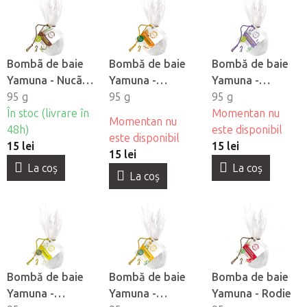
Bombã de baie
Bombă de baie
Bombă de baie
Yamuna - Nucã
Yamuna -
Yamuna -
de cocos
95 g
Orange-Shkorica
95 g
Lavandă
95 g
În stoc (livrare în
Momentan nu
Momentan nu
48h)
este disponibil
este disponibil
15 lei
15 lei
15 lei
La coş
La coş
La coş
Bombă de baie
Bombă de baie
Bomba de baie
Yamuna -
Yamuna -
Yamuna - Rodie