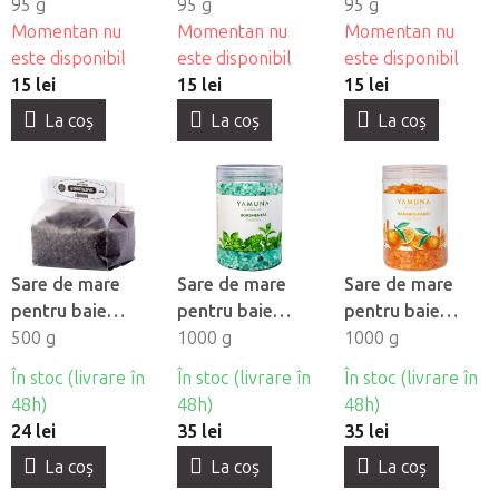
Musetel
95 g
Gălbenele
95 g
95 g
Momentan nu
Momentan nu
Momentan nu
este disponibil
este disponibil
este disponibil
15 lei
15 lei
15 lei
La coş
La coş
La coş
Sare de mare
Sare de mare
Sare de mare
pentru baie
pentru baie
pentru baie
Yamuna - Namol
500 g
Yamuna - Mentol
1000 g
Yamuna -
1000 g
din zona Hévíz
Orange-Shkorica
În stoc (livrare în
În stoc (livrare în
În stoc (livrare în
48h)
48h)
48h)
24 lei
35 lei
35 lei
La coş
La coş
La coş