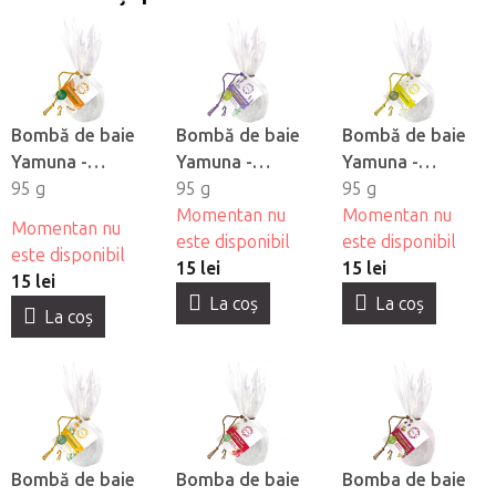
Bombă de baie
Bombă de baie
Bombă de baie
Yamuna -
Yamuna -
Yamuna -
Orange-Shkorica
95 g
Lavandă
95 g
Musetel
95 g
Momentan nu
Momentan nu
Momentan nu
este disponibil
este disponibil
este disponibil
15 lei
15 lei
15 lei
La coş
La coş
La coş
Bombă de baie
Bomba de baie
Bomba de baie