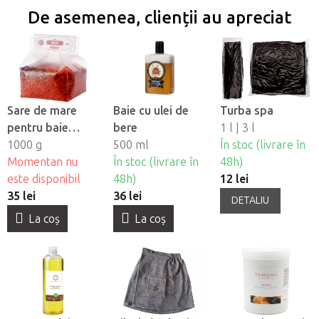
De asemenea, clienții au apreciat
Sare de mare
Baie cu ulei de
Turba spa
pentru baie
bere
1 l | 3 l
Yamuna -
1000 g
500 ml
În stoc (livrare în
Trandafir
Momentan nu
În stoc (livrare în
48h)
este disponibil
48h)
12 lei
35 lei
36 lei
DETALIU
La coş
La coş