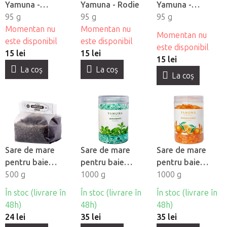
Yamuna -
Yamuna - Rodie
Yamuna -
Gălbenele
95 g
95 g
Struguri
95 g
Momentan nu
Momentan nu
Momentan nu
este disponibil
este disponibil
este disponibil
15 lei
15 lei
15 lei
La coş
La coş
La coş
Sare de mare
Sare de mare
Sare de mare
pentru baie
pentru baie
pentru baie
Yamuna - Namol
500 g
Yamuna - Mentol
1000 g
Yamuna -
1000 g
din zona Hévíz
Orange-Shkorica
În stoc (livrare în
În stoc (livrare în
În stoc (livrare în
48h)
48h)
48h)
24 lei
35 lei
35 lei