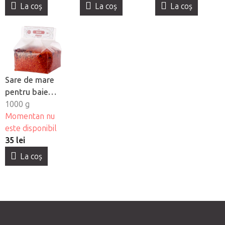
La coş
La coş
La coş
Sare de mare
pentru baie
Yamuna -
1000 g
Trandafir
Momentan nu
este disponibil
35 lei
La coş