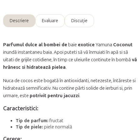
Descriere
Evaluare
Discuţie
Parfumul dulce al bombei de
baie
exotice
Yamuna
Coconut
inundă instantaneu baia. Apoi puteti să vă înmuiati în apă si să
uitati de grijile cotidiene, în timp ce uleiurile continute în bombă
vă
hrănesc si hidratează pielea
.
Nuca de cocos este bogată în antioxidanti, netezeste, întăreste si
hidratează semnificativ. Nu contine părti solide de ierburi si, prin
urmare, este
potrivit pentru jacuzzi
.
Caracteristici:
Tip de parfum:
fructat
Tip de piele:
piele normală
Cerere: