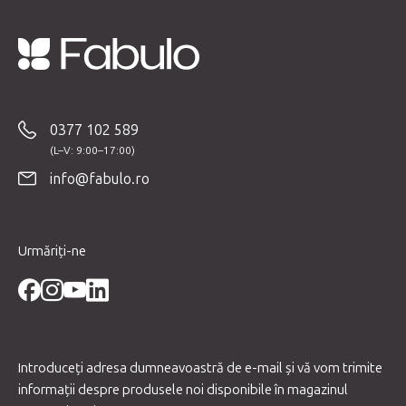
S
u
b
0377 102 589
s
o
info@fabulo.ro
l
Urmăriți-ne
Introduceţi adresa dumneavoastră de e-mail şi vă vom trimite
informaţii despre produsele noi disponibile în magazinul