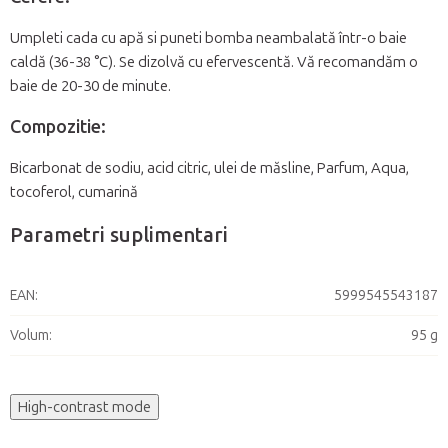
Umpleti cada cu apă si puneti bomba neambalată într-o baie
caldă (36-38 °C). Se dizolvă cu efervescentă. Vă recomandăm o
baie de 20-30 de minute.
Compozitie:
Bicarbonat de sodiu, acid citric, ulei de măsline, Parfum, Aqua,
tocoferol, cumarină
Parametri suplimentari
EAN
:
5999545543187
Volum
:
95 g
High-contrast mode