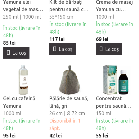
Yamuna ulei
Kilt de bărbați
Crema de masaj
vegetal de masaj
pentru saună cu
Yamuna cu
- Cocos-
250 ml | 1000 ml
broderie,
55*150 cm
Mango
1000 ml
Ciocolata
bumbac, gri
În stoc (livrare în
În stoc (livrare în
În stoc (livrare în
48h)
48h)
48h)
117 lei
69 lei
85 lei
La coş
La coş
La coş
Gel cu cafeină
Pălărie de saună,
Concentrat
Yamuna
lână, gri
pentru saună
1000 ml
26 cm | Ø 72 cm
Menta Lavanda
150 ml
În stoc (livrare în
Disponibil în 1
În stoc (livrare în
48h)
săpt.
48h)
95 lei
42 lei
55 lei