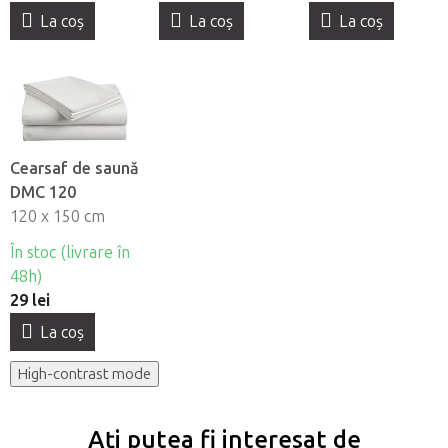
La coş
La coş
La coş
Cearsaf de saună
DMC 120
120 x 150 cm
În stoc (livrare în
48h)
29 lei
La coş
High-contrast mode
Ați putea fi interesat de