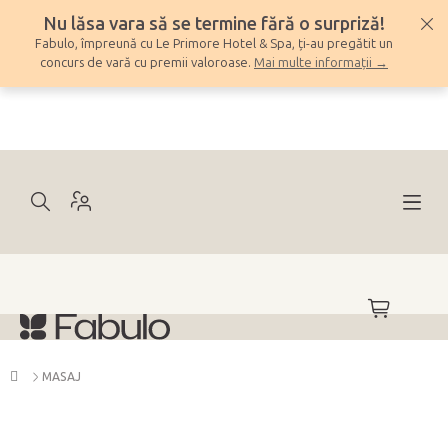
Treci
Nu lăsa vara să se termine fără o surpriză!
la
Fabulo, împreună cu Le Primore Hotel & Spa, ți-au pregătit un
conținut
concurs de vară cu premii valoroase.
Mai multe informații →
COŞ
DE
CUMPĂRĂ
Acasă
MASAJ