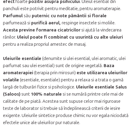
efect
foarte
pozitiv asupra psihicului
. Uleiul esential din
panchuli este potrivit pentru meditatie, pentru aromaterapie.
Parfumul
său
puternic cu note pământii si florale
parfumează si
purifică aerul,
respinge insectele si moliile.
Acesta previne formarea cicatricilor
si ajută la vindecarea
rănilor.
Uleiul poate fi combinat cu usurintă cu alte uleiuri
pentru a realiza propriul amestec de masaj.
Uleiurile esentiale
(denumite si ulei esential, ulei aromatic, ulei
parfumat sau ulei esential) sunt de origine vegetală.
Baza
aromaterapiei
(terapia prin mirosuri)
este utilizarea
uleiurilor
volatile
(esentiale, esentiale) pentru a relaxa si a trata o gamă
largă de tulburări fizice si psihologice.
Uleiurile esentiale Salus
(Saloos)
sunt
100% naturale
si se numără printre cele mai de
calitate de pe piată. Acestea sunt supuse celor mai riguroase
teste de laborator si trebuie să îndeplinească criterii de iesire
exigente. Uleiurile sintetice produse chimic nu vor egala niciodată
efectele unice ale uleiurilor pur naturale.