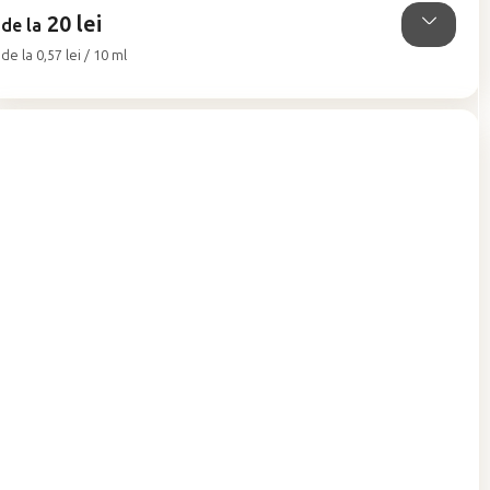
5
20 lei
stele.
de la
Evaluare
de la 0,57 lei / 10 ml
preţ: