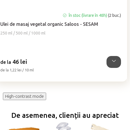
Evaluarea
În stoc (livrare în 48h)
(2 buc.)
medie
Ulei de masaj vegetal organic Saloos - SESAM
a
produsului
250 ml / 500 ml / 1000 ml
este
5,0
din
5
46 lei
stele.
de la
Evaluare
de la 1,22 lei / 10 ml
preţ:
High-contrast mode
De asemenea, clienții au apreciat