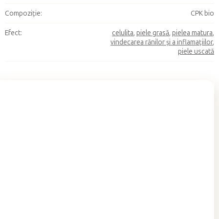
Compoziție
:
CPK bio
Efect
:
celulita
,
piele grasă
,
pielea matura
,
vindecarea rănilor și a inflamațiilor
,
piele uscată