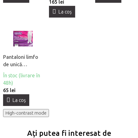
165 lei
La coş
Pantaloni limfo
de unică
folosintă din
În stoc (livrare în
material netesut
48h)
Beautyfor®, 10
65 lei
buc
La coş
High-contrast mode
Ați putea fi interesat de