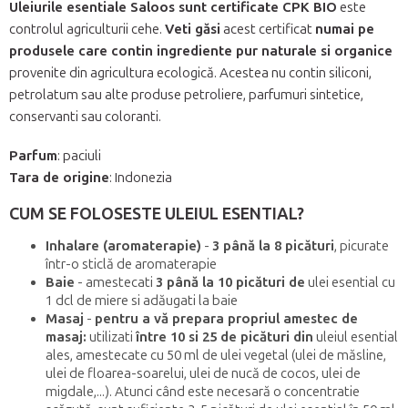
Uleiurile esentiale Saloos sunt certificate CPK BIO
este
controlul agriculturii cehe.
Veti găsi
acest certificat
numai pe
produsele care contin ingrediente pur naturale si organice
provenite din agricultura ecologică. Acestea nu contin siliconi,
petrolatum sau alte produse petroliere, parfumuri sintetice,
conservanti sau coloranti.
Parfum
: paciuli
Tara de origine
: Indonezia
CUM SE FOLOSESTE ULEIUL ESENTIAL?
Inhalare (aromaterapie)
-
3 până la 8 picături
, picurate
într-o sticlă de aromaterapie
Baie
- amestecati
3 până la 10 picături de
ulei esential cu
1 dcl de miere si adăugati la baie
Masaj
-
pentru a vă prepara propriul amestec de
masaj:
utilizati
între 10 si 25 de picături din
uleiul esential
ales, amestecate cu 50 ml de ulei vegetal (ulei de măsline,
ulei de floarea-soarelui, ulei de nucă de cocos, ulei de
migdale,...). Atunci când este necesară o concentratie