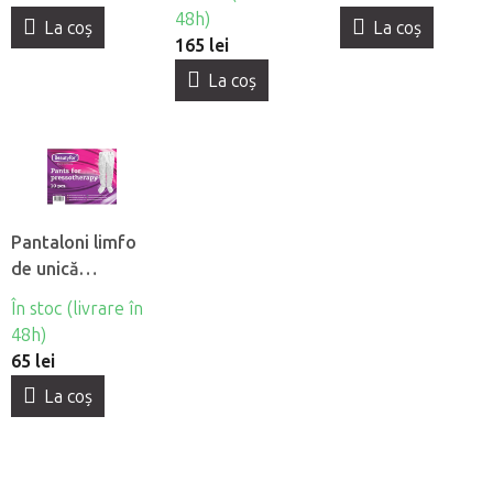
48h)
La coş
La coş
165 lei
La coş
Pantaloni limfo
de unică
folosintă din
În stoc (livrare în
material netesut
48h)
Beautyfor®, 10
65 lei
buc
La coş