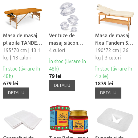
Masa de masaj
Ventuze de
Masa de masaj
pliabila TANDEM
masaj silicon
fixa Tandem Spa
Basic-2
195*70 cm | 13,1
Fabulo
4 culori
Luna V2
190*72 cm | 26
kg | 13 culori
Mushroom - set,
kg | 3 culori
În stoc (livrare în
4 buc
În stoc (livrare în
48h)
În stoc (livrare în
48h)
79 lei
4 zile)
679 lei
1839 lei
DETALIU
DETALIU
DETALIU