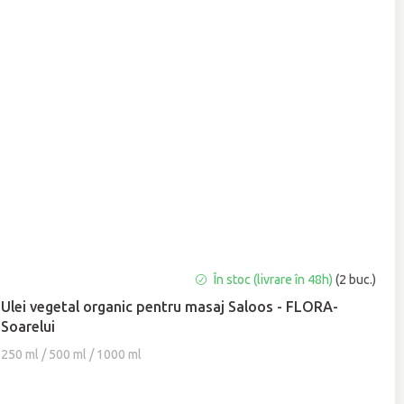
Evaluarea
În stoc (livrare în 48h)
(2 buc.)
medie
Ulei vegetal organic pentru masaj Saloos - FLORA-
a
Soarelui
produsului
este
250 ml / 500 ml / 1000 ml
5,0
din