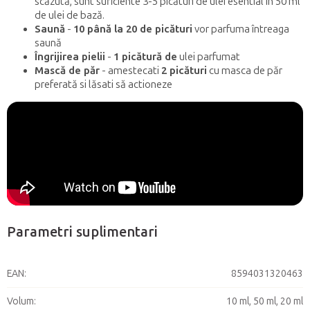
scăzută, sunt suficiente 3-5 picături de ulei esential în 50 ml
de ulei de bază.
Saună
-
10 până la 20 de picături
vor parfuma întreaga
saună
Îngrijirea pielii
-
1 picătură de
ulei parfumat
Mască de păr
- amestecati
2 picături
cu masca de păr
preferată si lăsati să actioneze
Parametri suplimentari
EAN
:
8594031320463
Volum
:
10 ml, 50 ml, 20 ml