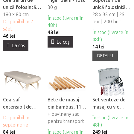
Cearsafuri de
Tiger Balm - rosu
Suporturi de
unică folosintă
30 g
unică folosintă
impermeabile
180 x 80 cm
pentru orificiul
28 x 35 cm | 25
În stoc (livrare în
Fabulo, 10 buc
Disponibil în 2
fetei din material
buc | 200 buc
48h)
săpt.
netesut Fabulo
43 lei
În stoc (livrare în
46 lei
48h)
La coş
La coş
14 lei
DETALIU
Cearsaf
Bete de masaj
Set ventuze de
extensibil de
din bambus, 11
masaj cu vid
flanel Fabulo cu
buc
+ bavlnený sac
Fabulo Luxury 19
Disponibil în
În stoc (livrare în
orificiu pentru
pentru transport
buc
septembrie
48h)
fată
84 lei
În stoc (livrare în
249 lei