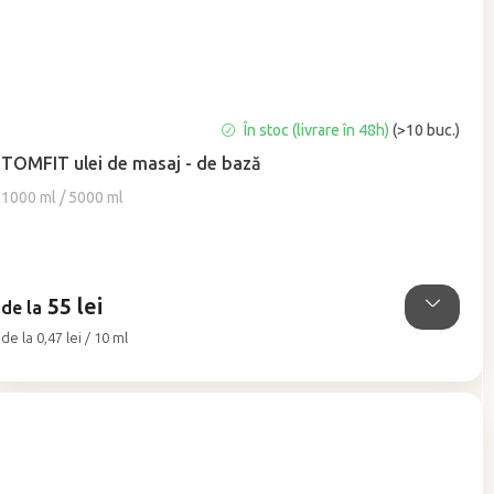
Evaluarea
În stoc (livrare în 48h)
(>10 buc.)
medie
TOMFIT ulei de masaj - de bază
a
produsului
1000 ml / 5000 ml
este
5,0
din
5
55 lei
stele.
de la
Evaluare
de la 0,47 lei / 10 ml
preţ: