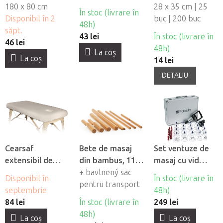
impermeabile
180 x 80 cm
pentru orificiul
28 x 35 cm | 25
În stoc (livrare în
Fabulo, 10 buc
Disponibil în 2
fetei din material
buc | 200 buc
48h)
săpt.
netesut Fabulo
43 lei
În stoc (livrare în
46 lei
48h)
La coş
La coş
14 lei
DETALIU
Cearsaf
Bete de masaj
Set ventuze de
extensibil de
din bambus, 11
masaj cu vid
flanel Fabulo cu
buc
+ bavlnený sac
Fabulo Luxury 19
Disponibil în
În stoc (livrare în
orificiu pentru
pentru transport
buc
septembrie
48h)
fată
84 lei
În stoc (livrare în
249 lei
48h)
La coş
La coş