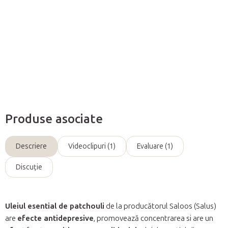
propriul amestec de masaj.
Informaţii detaliate
Întreabă
Produse asociate
Descriere
Videoclipuri (1)
Evaluare (1)
Discuţie
Uleiul esential de patchouli
de la producătorul Saloos (Salus)
are
efecte antidepresive
, promovează concentrarea si are un