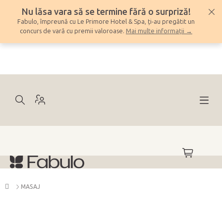
Treci
Nu lăsa vara să se termine fără o surpriză!
la
Fabulo, împreună cu Le Primore Hotel & Spa, ți-au pregătit un
conținut
concurs de vară cu premii valoroase.
Mai multe informații →
COŞ
DE
CUMPĂRĂ
Acasă
MASAJ