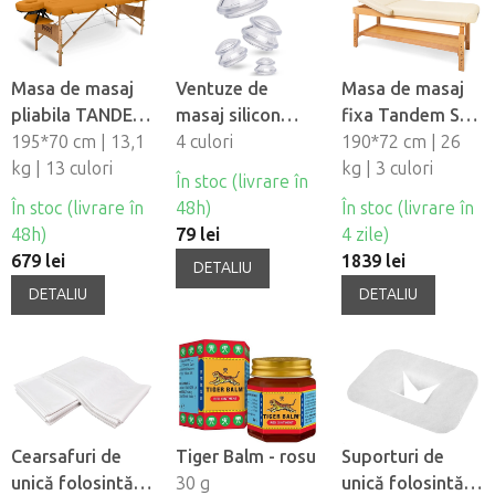
Masa de masaj
Ventuze de
Masa de masaj
pliabila TANDEM
masaj silicon
fixa Tandem Spa
Basic-2
195*70 cm | 13,1
Fabulo
4 culori
Luna V2
190*72 cm | 26
kg | 13 culori
Mushroom - set,
kg | 3 culori
În stoc (livrare în
4 buc
În stoc (livrare în
48h)
În stoc (livrare în
48h)
79 lei
4 zile)
679 lei
1839 lei
DETALIU
DETALIU
DETALIU
Cearsafuri de
Tiger Balm - rosu
Suporturi de
unică folosintă
30 g
unică folosintă