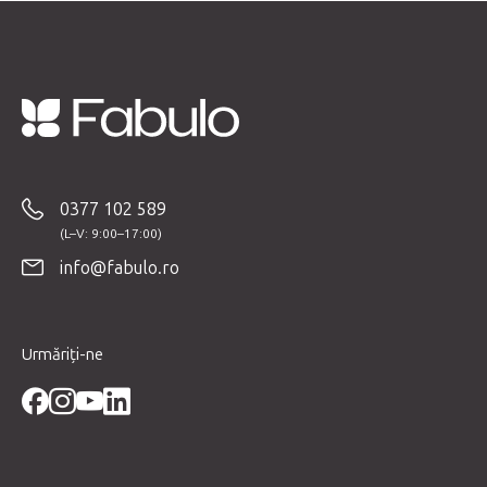
S
u
b
0377 102 589
s
o
info@fabulo.ro
l
Urmăriți-ne