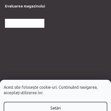
Evaluarea magazinului
MAI MULTE RECENZII
Acest site folosește cookie-uri. Continuând navigarea,
Creat de Shoptet Premium
acceptați utilizarea lor.
Drepturi de autor 2026
Fabulo.ro
. Toate drepturile rezervate.
Setări