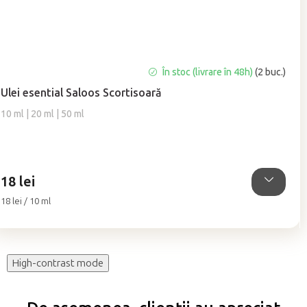
Evaluarea
În stoc (livrare în 48h)
(2 buc.)
medie
Ulei esential Saloos Scortisoară
a
produsului
10 ml | 20 ml | 50 ml
este
5,0
din
5
18 lei
stele.
Evaluare
18 lei / 10 ml
preţ:
High-contrast mode