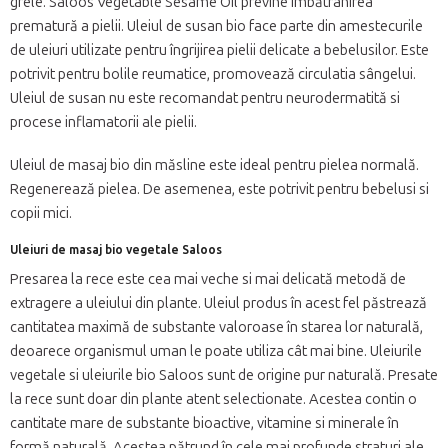
grele. Saloos Vegetable Sesame Oil previne îmbătrânirea
prematură a pielii. Uleiul de susan bio face parte din amestecurile
de uleiuri utilizate pentru îngrijirea pielii delicate a bebelusilor. Este
potrivit pentru bolile reumatice, promovează circulatia sângelui.
Uleiul de susan nu este recomandat pentru neurodermatită si
procese inflamatorii ale pielii.
Uleiul de masaj bio din măsline este ideal pentru pielea normală.
Regenerează pielea. De asemenea, este potrivit pentru bebelusi si
copii mici.
Uleiuri de masaj bio vegetale Saloos
Presarea la rece este cea mai veche si mai delicată metodă de
extragere a uleiului din plante. Uleiul produs în acest fel păstrează
cantitatea maximă de substante valoroase în starea lor naturală,
deoarece organismul uman le poate utiliza cât mai bine. Uleiurile
vegetale si uleiurile bio Saloos sunt de origine pur naturală. Presate
la rece sunt doar din plante atent selectionate. Acestea contin o
cantitate mare de substante bioactive, vitamine si minerale în
formă naturală. Acestea pătrund în cele mai profunde straturi ale