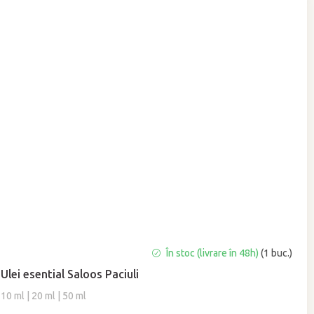
Evaluarea
În stoc (livrare în 48h)
(1 buc.)
medie
Ulei esential Saloos Paciuli
a
produsului
10 ml | 20 ml | 50 ml
este