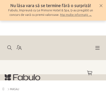
Treci
Nu lăsa vara să se termine fără o surpriză!
la
Fabulo, împreună cu Le Primore Hotel & Spa, ți-au pregătit un
conținut
concurs de vară cu premii valoroase.
Mai multe informații →
COŞ
DE
CUMPĂRĂ
Acasă
MASAJ