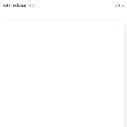
Rata reclamațiilor
:
0,0 %