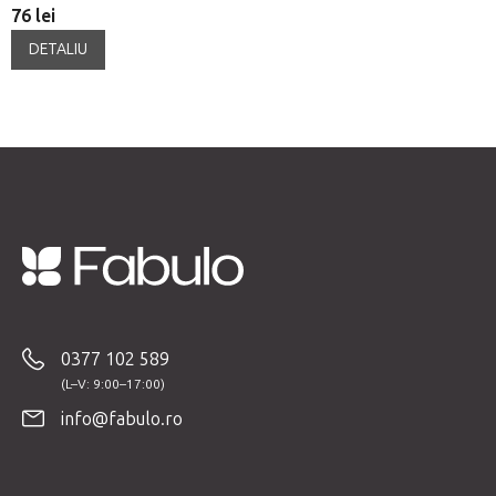
76 lei
DETALIU
S
u
b
0377 102 589
s
o
info@fabulo.ro
l