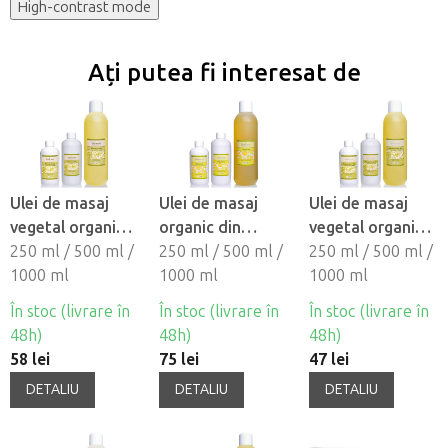
High-contrast mode
Ați putea fi interesat de
Ulei de masaj
Ulei de masaj
Ulei de masaj
vegetal organic
organic din
vegetal organic
Saloos -
250 ml / 500 ml /
plante Saloos
250 ml / 500 ml /
Saloos -
250 ml / 500 ml /
MIGDALE
1000 ml
body CELULINE
1000 ml
MACADAMIA
1000 ml
În stoc (livrare în
În stoc (livrare în
În stoc (livrare în
48h)
48h)
48h)
58 lei
75 lei
47 lei
DETALIU
DETALIU
DETALIU