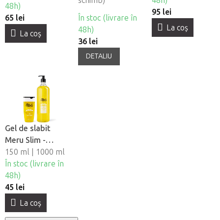
schimb)
48h)
48h)
95 lei
65 lei
În stoc (livrare în
La coş
48h)
La coş
36 lei
DETALIU
Gel de slabit
Meru Slim -
Ananas si L-
150 ml | 1000 ml
carnitina
În stoc (livrare în
48h)
45 lei
La coş