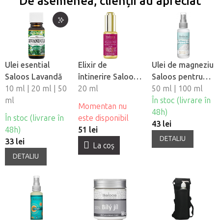
De asemenea, clienții au apreciat
Ulei esential
Elixir de
Ulei de magneziu
Saloos Lavandă
întinerire Saloos
Saloos pentru
10 ml | 20 ml | 50
100% Ulei
20 ml
muschi
50 ml | 100 ml
ml
organic pentru
În stoc (livrare în
Momentan nu
piele de argan si
48h)
În stoc (livrare în
este disponibil
fibră - trandafir
43 lei
48h)
51 lei
DETALIU
33 lei
La coş
DETALIU