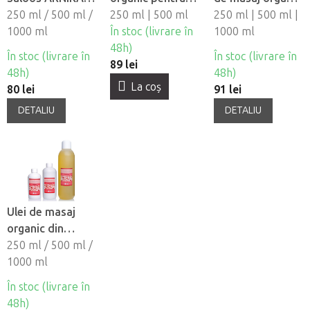
extract de ulei
250 ml / 500 ml /
masaj Saloos -
250 ml | 500 ml
din plante Lymfa
250 ml | 500 ml |
organic
1000 ml
Avocado
În stoc (livrare în
fit
1000 ml
48h)
În stoc (livrare în
În stoc (livrare în
89 lei
48h)
48h)
La coş
80 lei
91 lei
DETALIU
DETALIU
Ulei de masaj
organic din
plante Saloos
250 ml / 500 ml /
body EROTIKA
1000 ml
În stoc (livrare în
48h)