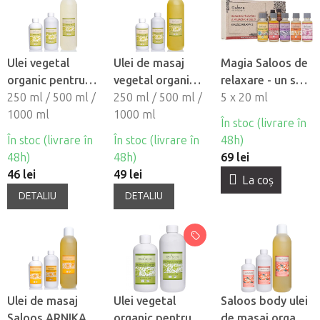
Ulei vegetal
Ulei de masaj
Magia Saloos de
organic pentru
vegetal organic
relaxare - un set
masaj Saloos -
250 ml / 500 ml /
Saloos - CAISE
250 ml / 500 ml /
de uleiuri
5 x 20 ml
CASTOR
1000 ml
1000 ml
organice pentru
În stoc (livrare în
corp si masaj
În stoc (livrare în
În stoc (livrare în
48h)
48h)
48h)
69 lei
46 lei
49 lei
La coş
DETALIU
DETALIU
Ulei de masaj
Ulei vegetal
Saloos body ulei
Saloos ARNIKA -
organic pentru
de masaj organic