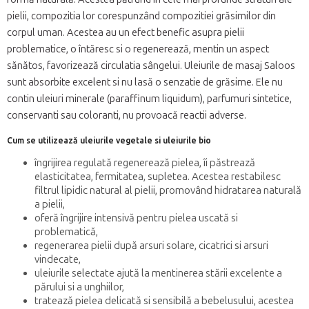
pielii, compozitia lor corespunzând compozitiei grăsimilor din
corpul uman. Acestea au un efect benefic asupra pielii
problematice, o întăresc si o regenerează, mentin un aspect
sănătos, favorizează circulatia sângelui. Uleiurile de masaj Saloos
sunt absorbite excelent si nu lasă o senzatie de grăsime. Ele nu
contin uleiuri minerale (paraffinum liquidum), parfumuri sintetice,
conservanti sau coloranti, nu provoacă reactii adverse.
Cum se utilizează uleiurile vegetale si uleiurile bio
îngrijirea regulată regenerează pielea, îi păstrează
elasticitatea, fermitatea, supletea. Acestea restabilesc
filtrul lipidic natural al pielii, promovând hidratarea naturală
a pielii,
oferă îngrijire intensivă pentru pielea uscată si
problematică,
regenerarea pielii după arsuri solare, cicatrici si arsuri
vindecate,
uleiurile selectate ajută la mentinerea stării excelente a
părului si a unghiilor,
tratează pielea delicată si sensibilă a bebelusului, acestea