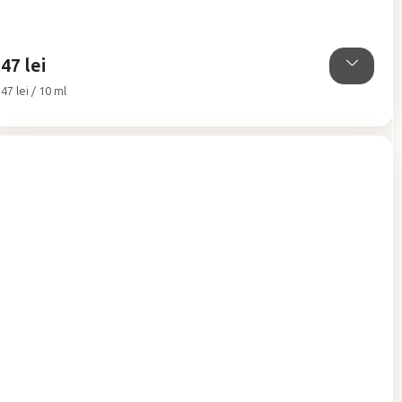
5,0
din
5
47 lei
stele.
Evaluare
47 lei / 10 ml
preţ: