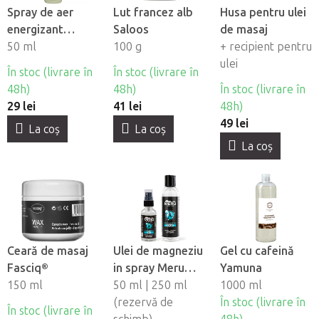
Spray de aer
Lut francez alb
Husa pentru ulei
energizant
Saloos
de masaj
Saloos - Energie
50 ml
100 g
+ recipient pentru
ulei
În stoc (livrare în
În stoc (livrare în
48h)
48h)
În stoc (livrare în
29 lei
41 lei
48h)
49 lei
La coş
La coş
La coş
Ceară de masaj
Ulei de magneziu
Gel cu cafeină
Fasciq®
in spray Meru
Yamuna
150 ml
Magnesium
50 ml | 250 ml
1000 ml
(rezervă de
În stoc (livrare în
În stoc (livrare în