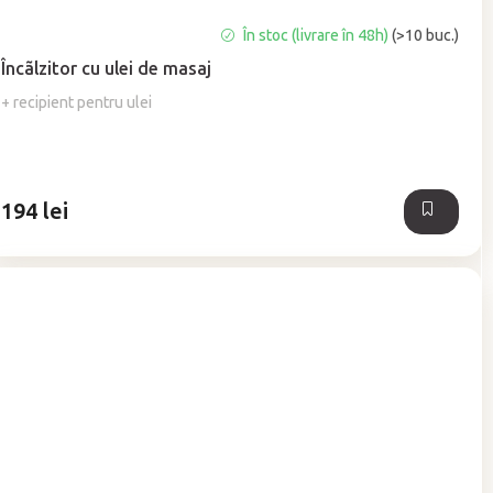
Evaluarea
În stoc (livrare în 48h)
(>10 buc.)
medie
Încãlzitor cu ulei de masaj
a
produsului
+ recipient pentru ulei
este
5,0
din
5
194 lei
stele.