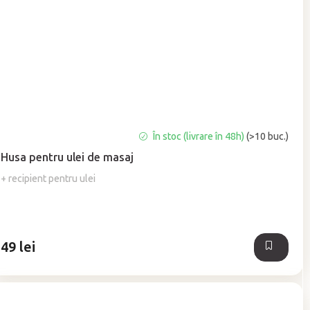
Evaluarea
În stoc (livrare în 48h)
(>10 buc.)
medie
Husa pentru ulei de masaj
a
produsului
+ recipient pentru ulei
este
5,0
din
5
49 lei
stele.