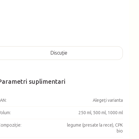
Discuţie
Parametri suplimentari
EAN
:
Alegeţi varianta
Volum
:
250 ml, 500 ml, 1000 ml
ompoziție
:
legume (presate la rece), CPK
bio