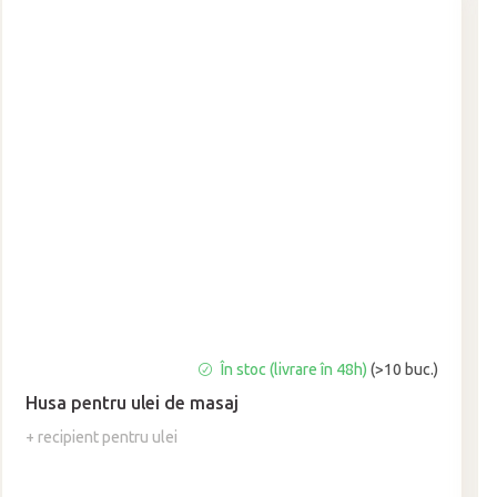
Evaluarea
În stoc (livrare în 48h)
(>10 buc.)
medie
Husa pentru ulei de masaj
a
produsului
+ recipient pentru ulei
este
5,0