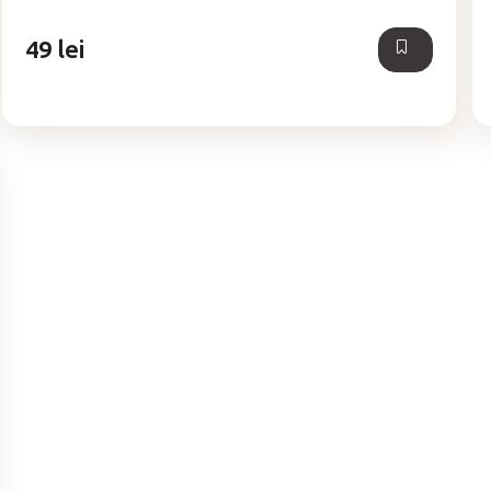
din
5
49 lei
stele.