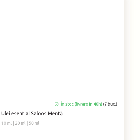
Evaluarea
În stoc (livrare în 48h)
(7 buc.)
medie
Ulei esential Saloos Mentă
a
produsului
10 ml | 20 ml | 50 ml
este
5,0