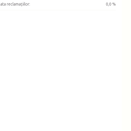
ata reclamațiilor
:
0,0 %