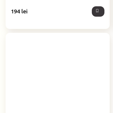
din
5
194 lei
stele.