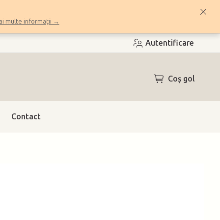
i multe informații →
Autentificare
COŞ
Coş gol
DE
CUMPĂRĂTUR
Contact