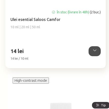
Evaluarea
În stoc (livrare în 48h)
(2 buc.)
medie
Ulei esential Saloos Camfor
a
produsului
10 ml | 20 ml | 50 ml
este
5,0
din
5
14 lei
stele.
Evaluare
14 lei / 10 ml
preţ:
High-contrast mode
Tip