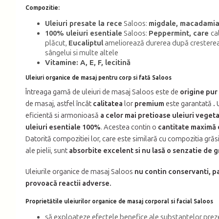
Compozitie:
Uleiuri presate la rece
Saloos:
migdale, macadamia,
100% uleiuri esentiale
Saloos:
Peppermint, care
ca
plăcut,
Eucaliptul
ameliorează durerea după cresterea
sângelui si multe altele
Vitamine: A, E, F, lecitină
Uleiuri organice de masaj pentru corp si fată Saloos
Întreaga gamă de uleiuri de masaj Saloos este de
origine pur
de masaj, astfel încât
calitatea
lor
premium
este garantată
.
eficientă si armonioasă
a celor mai pretioase uleiuri veget
uleiuri esentiale 100%
. Acestea contin o
cantitate maximă
Datorită compozitiei lor, care este similară cu compozitia grăs
ale pielii, sunt
absorbite excelent si nu lasă o senzatie de 
Uleiurile organice de masaj Saloos
nu contin conservanti, pa
provoacă reactii adverse.
Proprietătile uleiurilor organice de masaj corporal si facial Saloos
să exploateze efectele benefice ale substantelor prez