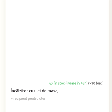
Evaluarea
În stoc (livrare în 48h)
(>10 buc.)
medie
Încãlzitor cu ulei de masaj
a
produsului
+ recipient pentru ulei
este
5,0