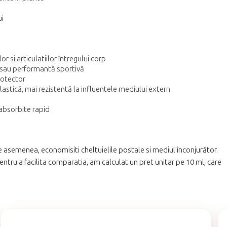
ui
or si articulatiilor întregului corp
ic sau performantă sportivă
protector
astică, mai rezistentă la influentele mediului extern
 absorbite rapid
 asemenea, economisiti cheltuielile postale si mediul înconjurător.
tru a facilita comparatia, am calculat un pret unitar pe 10 ml, care