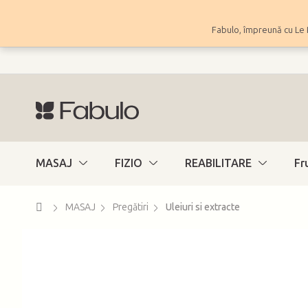
Treci
la
Fabulo, împreună cu Le 
conținut
MASAJ
FIZIO
REABILITARE
Fr
Acasă
MASAJ
Pregătiri
Uleiuri si extracte