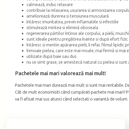
calmează, induc relaxare
contribuie la relaxarea, usurarea si armonizarea corpul
ameliorează durerea si tensiunea musculară
întăresc imunitatea, previn inflamatiile si infectiile
stimulează mintea si elimină oboseala
regenerarea părtilor întinse ale corpului, a pielii, muschil
sunt ideale pentru pregătirea înainte si după efort fiz
întăresc si mentin apărarea pielii, îi refac filmul lipidic 
înmoaie pielea, care este mai moale, mai fermă si mai el
utilizate după baie sau dus
nu se simt grase, se amestecă natural cu pielea si sunt
Pachetele mai mari valorează mai mult!
Pachetele mai mari durează mai mult si sunt mai rentabile. De
Cât de mult economisiti când cumpărati pachete mai mari? Pen
va fi afisat mai sus atunci când selectati o variantă de volum.