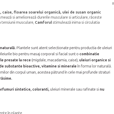
R
 caise, floarea soarelui organică, ulei de susan organic
lmează si ameliorează durerile musculare si articulare, răceste
 tensiunii musculare,
Camforul
stimulează inima si circulatia
 naturală.
Plantele sunt atent selectionate pentru productia de uleiuri
Uleiurile bio pentru masaj corporal si facial sunt
o
combinatie
ale presate la rece
(migdale, macadamia, caise),
uleiuri organice
si
 de
substante bioactive, vitamine si minerale
în forma lor naturală.
imilor din corpul uman, acestea pătrund în cele mai profunde straturi
grăsime.
rfumuri sintetice, coloranti,
uleiuri minerale sau rafinate si
nu
ente în plante