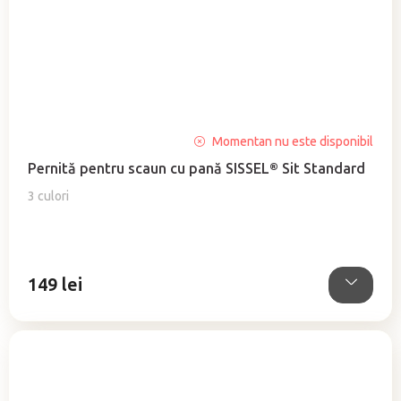
Evaluarea
Momentan nu este disponibil
medie
Pernită pentru scaun cu pană SISSEL® Sit Standard
a
produsului
3 culori
este
4,6
din
5
149 lei
stele.