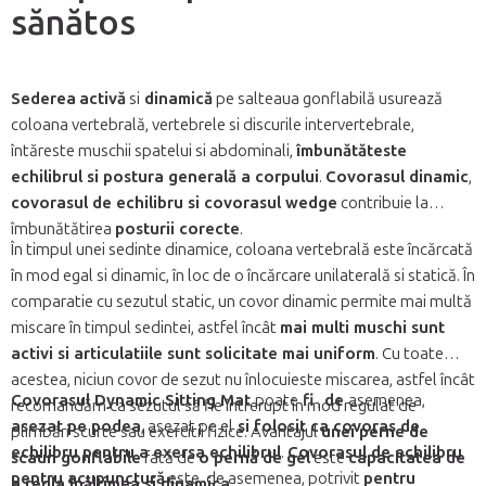
sănătos
Sederea
activă
si
dinamică
pe salteaua gonflabilă usurează
coloana vertebrală, vertebrele si discurile intervertebrale,
întăreste muschii spatelui si abdominali,
îmbunătăteste
echilibrul si postura generală a corpului
.
Covorasul dinamic
,
covorasul de echilibru si covorasul wedge
contribuie la
îmbunătătirea
posturii corecte
.
În timpul unei sedinte dinamice, coloana vertebrală este încărcată
în mod egal si dinamic, în loc de o încărcare unilaterală si statică. În
comparatie cu sezutul static, un covor dinamic permite mai multă
miscare în timpul sedintei, astfel încât
mai multi muschi sunt
activi si articulatiile sunt solicitate mai uniform
. Cu toate
acestea, niciun covor de sezut nu înlocuieste miscarea, astfel încât
Covorasul Dynamic Sitting Mat
poate
fi
,
de
asemenea,
recomandăm ca sezutul să fie întrerupt în mod regulat de
asezat pe
podea
, asezat pe el
si folosit
ca covoras de
plimbări scurte sau exercitii fizice. Avantajul
unei perne de
echilibru pentru a exersa echilibrul
.
Covorasul de echilibru
scaun gonflabile
fată de
o pernă de gel
este
capacitatea de
pentru acupunctură
este, de asemenea, potrivit
pentru
a regla înăltimea si dinamica
.