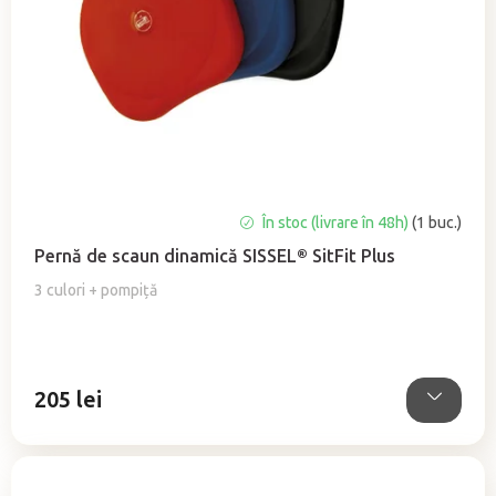
Evaluarea
În stoc (livrare în 48h)
(1 buc.)
medie
Pernă de scaun dinamică SISSEL® SitFit Plus
a
produsului
3 culori + pompiță
este
5,0
din
5
205 lei
stele.