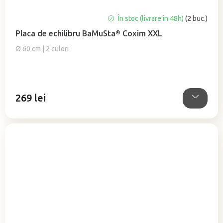
În stoc (livrare în 48h)
(2 buc.)
Placa de echilibru BaMuSta® Coxim XXL
Ø 60 cm | 2 culori
269 lei