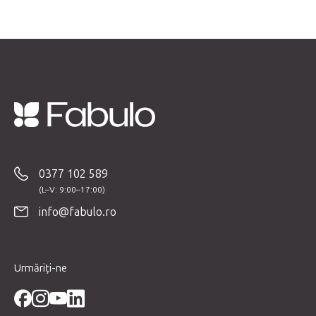
r
i
l
o
r
S
u
b
0377 102 589
s
o
info@fabulo.ro
l
Urmăriți-ne