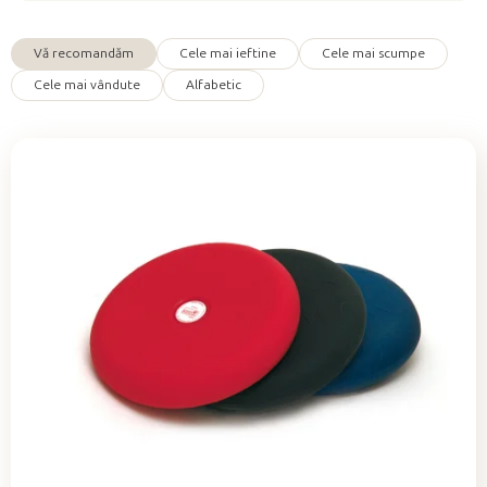
u
s
Vă recomandăm
Cele mai ieftine
Cele mai scumpe
e
S
Cele mai vândute
Alfabetic
e
l
e
c
t
a
r
e
a
p
r
o
d
u