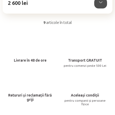
2 600 lei
9
articole în total
C
o
n
t
r
o
Livrare în 48 de ore
Transport GRATUIT
l
pentru comenzi peste 500 Lei
u
l
l
i
Retururi și reclamații fără
Aceleași condiții
s
griji
pentru companii și persoane
t
fizice
ă