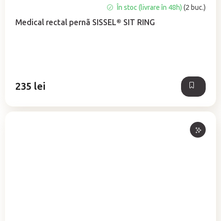
Evaluarea
În stoc (livrare în 48h)
(2 buc.)
medie
Medical rectal pernã SISSEL® SIT RING
a
produsului
este
5,0
din
5
235 lei
stele.