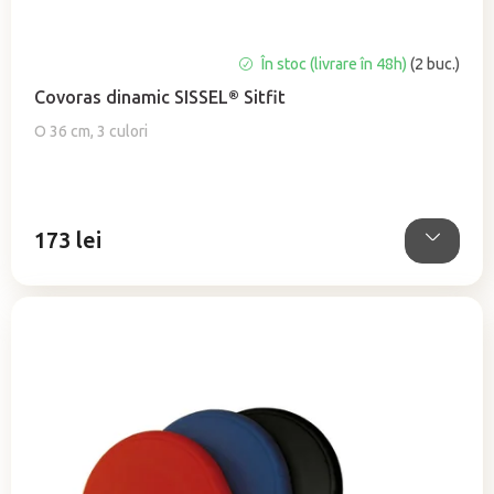
s
u
Evaluarea
În stoc (livrare în 48h)
(2 buc.)
l
medie
u
Covoras dinamic SISSEL® Sitfit
a
i
produsului
O 36 cm, 3 culori
este
4,9
din
5
173 lei
stele.