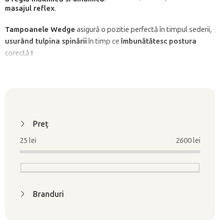
masajul reflex
.
Tampoanele Wedge
asigură o pozitie perfectă în timpul sederii,
usurând tulpina spinării
în timp ce
îmbunătătesc
postura
corectă
!
L
i
Preţ
s
25
lei
2600
lei
t
ă
p
r
Branduri
o
d