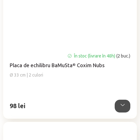
În stoc (livrare în 48h)
(2 buc.)
Placa de echilibru BaMuSta® Coxim Nubs
Ø 33 cm | 2 culori
98 lei