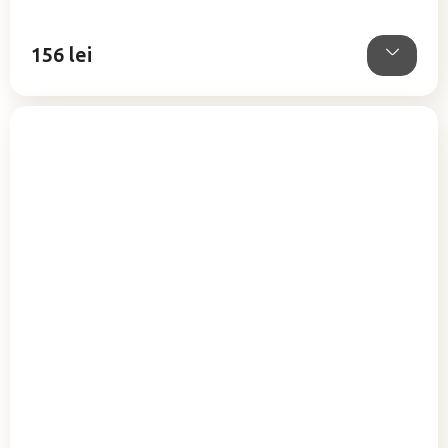
din
5
156 lei
stele.