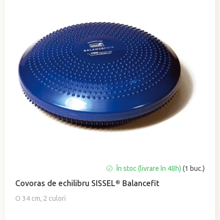
Evaluarea
În stoc (livrare în 48h)
(1 buc.)
medie
Covoras de echilibru SISSEL® Balancefit
a
produsului
O 34 cm, 2 culori
este
5,0