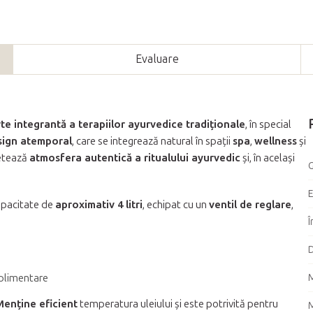
Evaluare
te integrantă a terapiilor ayurvedice tradiționale
, în special
sign atemporal
, care se integrează natural în spații
spa
,
wellness
și
etează
atmosfera autentică a ritualului ayurvedic
și, în același
G
apacitate de
aproximativ 4 litri
, echipat cu un
ventil de reglare
,
Î
D
uplimentare
M
Menține eficient
temperatura uleiului și este potrivită pentru
M