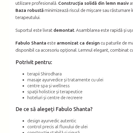
utilizare profesională.
Construcția solidă din lemn masiv
as
Baza robustă
minimizează riscul de mișcare sau răsturnare în 
terapeutului.
Suportul este livrat
demontat
. Asamblarea este rapidă și ușo
Fabulo Shanta
este
armonizat ca design
cu paturile de m
disponibil ca accesoriu opțional. Lemnul elegant, combinat c
Potrivit pentru:
terapii Shirodhara
masaje ayurvedice și tratamente cu ulei
centre spa și wellness
spații holistice și terapeutice
hoteluri și centre de recreere
De ce să alegeți Fabulo Shanta?
design ayurvedic autentic
control precis al fluxului de ulei
construcție stabilă și sigură