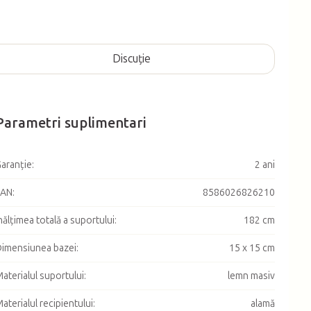
Discuţie
Parametri suplimentari
aranţie
:
2 ani
EAN
:
8586026826210
nălțimea totală a suportului
:
182 cm
imensiunea bazei
:
15 x 15 cm
aterialul suportului
:
lemn masiv
aterialul recipientului
:
alamă