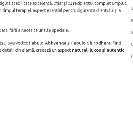
igură stabilitate excelentă, chiar și cu recipientul complet umplut.
V
timpul terapiei, aspect esențial pentru siguranța clientului și a
R
ară, fără a necesita unelte speciale.
S
asaj ayurvedice
Fabulo Abhyanga
și
Fabulo Shirodhara
, fiind
G
u detalii din alamă, creează un aspect
natural, luxos și autentic
.
P