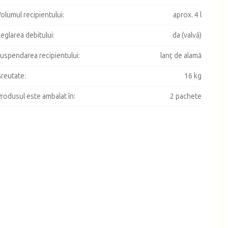
olumul recipientului
:
aprox. 4 l
eglarea debitului
:
da (valvă)
uspendarea recipientului
:
lanț de alamă
reutate
:
16 kg
rodusul este ambalat în
:
2 pachete