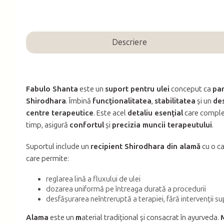
Descriere
Fabulo Shanta
este un
suport pentru ulei
conceput ca
par
Shirodhara
. Îmbină
funcționalitatea
,
stabilitatea
și un
de
centre terapeutice
. Este acel
detaliu esențial
care compl
timp, asigură
confortul
și
precizia muncii terapeutului
.
Suportul include un
recipient Shirodhara din alamă
cu o c
care permite:
reglarea lină a fluxului de ulei
dozarea uniformă pe întreaga durată a procedurii
desfășurarea neîntreruptă a terapiei, fără intervenții s
Alama
este un
m
aterial tradițional și consacrat în ayurveda.