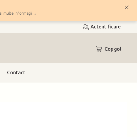
i multe informații →
Autentificare
COŞ
Coş gol
DE
CUMPĂRĂTUR
Contact
h)
(>10 ks)