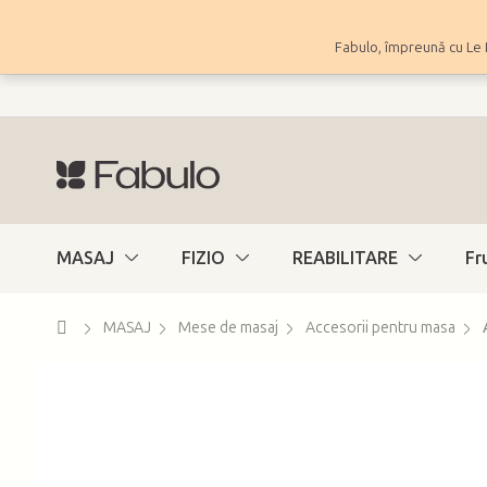
Treci
la
Fabulo, împreună cu Le 
conținut
MASAJ
FIZIO
REABILITARE
Fr
Acasă
MASAJ
Mese de masaj
Accesorii pentru masa