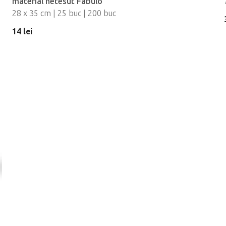
material netesut Fabulo
28 x 35 cm | 25 buc | 200 buc
14 lei