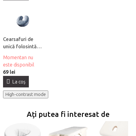
Cearsafuri de
unică folosintă
din material
Momentan nu
netesut pentru
este disponibil
pernă Fabulo, 50
69 lei
buc
La coş
High-contrast mode
Ați putea fi interesat de