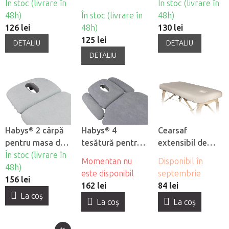
În stoc (livrare în
În stoc (livrare în
masaj
48h)
În stoc (livrare în
48h)
126 lei
48h)
130 lei
125 lei
DETALIU
DETALIU
DETALIU
Habys® 2 cârpă
Habys® 4
Cearsaf
pentru masa de
tesătură pentru
extensibil de
masaj
În stoc (livrare în
masă de masaj
flanel Fabulo cu
Momentan nu
Disponibil în
48h)
orificiu pentru
este disponibil
septembrie
156 lei
fată
162 lei
84 lei
La coş
La coş
La coş