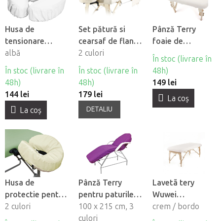
Husa de
Set pătură si
Pânză Terry
tensionare
cearsaf de flanel
foaie de
Fabulo pentru
albă
Fabulo pentru
2 culori
tensiune Wuwei
În stoc (livrare în
perna din
masă de masaj si
cu o deschidere
În stoc (livrare în
În stoc (livrare în
48h)
microfibra, 12
pernă
pe fata
48h)
48h)
149 lei
buc
144 lei
179 lei
La coş
DETALIU
La coş
Husa de
Pânză Terry
Lavetã tery
protectie pentru
pentru paturile
Wuwei
tetiera Habys din
2 culori
de frumusete
100 x 215 cm, 3
WellTouch
crem / bordo
piele ecologica
Beautyfor®
culori
pentru masã de