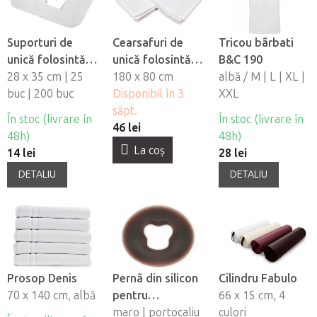
Suporturi de
Cearsafuri de
Tricou bãrbati
unică folosintă
unică folosintă
B&C 190
pentru orificiul
28 x 35 cm | 25
impermeabile
180 x 80 cm
albă / M | L | XL |
fetei din material
buc | 200 buc
Fabulo, 10 buc
Disponibil în 3
XXL
netesut Fabulo
săpt.
În stoc (livrare în
În stoc (livrare în
46 lei
48h)
48h)
La coş
14 lei
28 lei
DETALIU
DETALIU
Prosop Denis
Pernã din silicon
Cilindru Fabulo
70 x 140 cm, albă
pentru
66 x 15 cm, 4
deschiderea
maro | portocaliu
culori