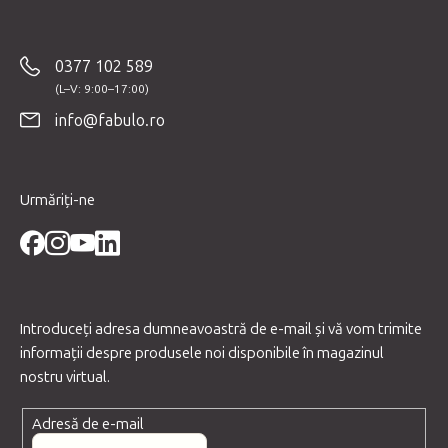
u
b
0377 102 589
s
o
info@fabulo.ro
l
Urmăriți-ne
Introduceţi adresa dumneavoastră de e-mail şi vă vom trimite
informaţii despre produsele noi disponibile în magazinul
nostru virtual.
Adresă de e-mail