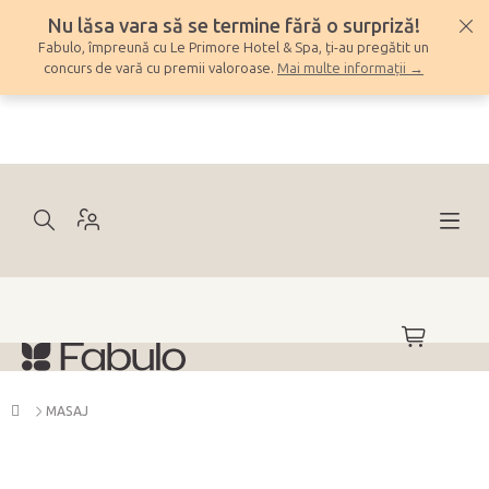
Treci
Nu lăsa vara să se termine fără o surpriză!
la
Fabulo, împreună cu Le Primore Hotel & Spa, ți-au pregătit un
conținut
concurs de vară cu premii valoroase.
Mai multe informații →
COŞ
DE
CUMPĂRĂ
Acasă
MASAJ