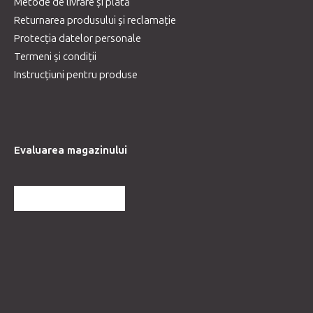
Metode de livrare și plată
Returnarea produsului și reclamație
Protecția datelor personale
Termeni și condiții
Instrucțiuni pentru produse
Evaluarea magazinului
MAI MULTE RECENZII