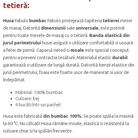
tetieră:
Husa
Fabulo
bumbac
Fabulo protejează tapiteria
tetierei
mesei
de masaj. Datorită
dimensiunii
sale
universale
, este potrivit
pentru toate mesele de masaj cu o tetieră.
Banda elastică din
jurul perimetrului
husei asigură o utilizare confortabilă si usoară
a fetei de pernă. Capacul neted si
moale
este special conceput
pentru a preveni contractia tesăturii. Materialul elastic
durabil
garantează o utilizare de lungă durată. Datorită benzii elastice din
jurul perimetrului, foaia este foarte usor de manevrat si usor de
îndepărtat.
Material: 100% bumbac
Culoare: bej
4 bucăti într-un pachet
Husa este fabricată
din bumbac 100%
. Se poate spăla la masină
la 60 °C. Nu călcati! Husa rămâne moale, elastică si rezistentă la
culoare chiar si la spălări frecvente.