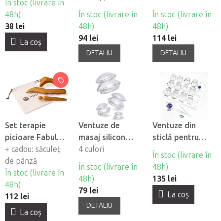
În stoc (livrare în
fetei Fabulo
48h)
În stoc (livrare în
În stoc (livrare în
38 lei
48h)
48h)
94 lei
114 lei
La coş
DETALIU
DETALIU
Set terapie
Ventuze de
Ventuze din
picioare Fabulo
masaj silicon
sticlă pentru
Set terapie, 3
+ cadou: săculeț
Fabulo
4 culori
terapie cu
În stoc (livrare în
buc
de pânză
Mushroom - set,
ventuze Fabulo -
În stoc (livrare în
48h)
În stoc (livrare în
4 buc
cu perete gros -
48h)
135 lei
48h)
set de 16 buc
79 lei
La coş
112 lei
DETALIU
La coş