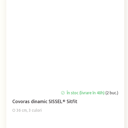
Evaluarea
În stoc (livrare în 48h)
(2 buc.)
medie
Covoras dinamic SISSEL® Sitfit
a
produsului
O 36 cm, 3 culori
este
4,9
din