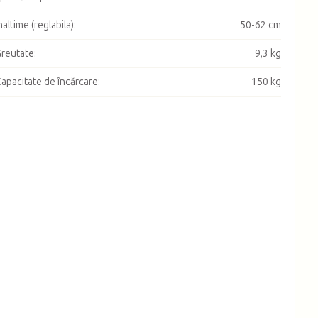
naltime (reglabila)
:
50-62 cm
reutate
:
9,3 kg
apacitate de încărcare
:
150 kg