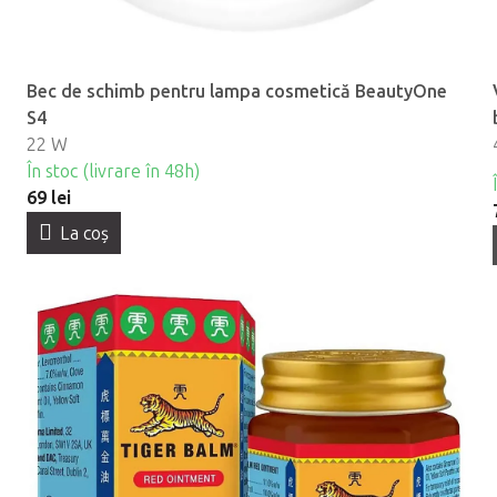
Bec de schimb pentru lampa cosmetică BeautyOne
S4
22 W
În stoc (livrare în 48h)
69 lei
La coş