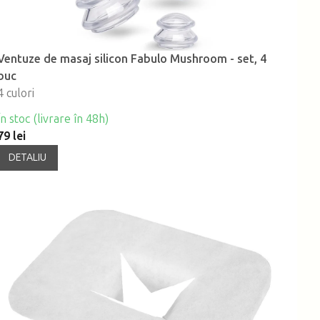
Ventuze de masaj silicon Fabulo Mushroom - set, 4
buc
4 culori
În stoc (livrare în 48h)
79 lei
DETALIU