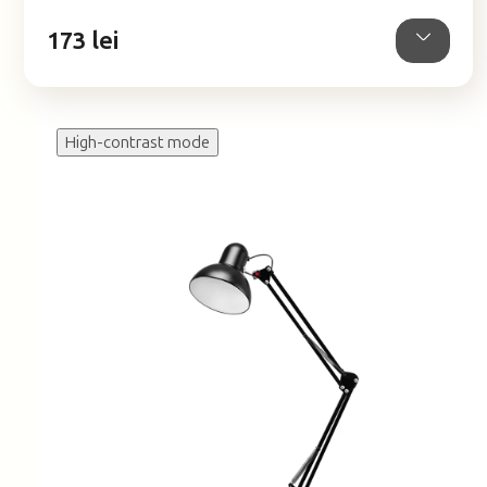
5
173 lei
stele.
High-contrast mode