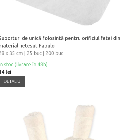
Suporturi de unică folosintă pentru orificiul fetei din
material netesut Fabulo
28 x 35 cm | 25 buc | 200 buc
În stoc (livrare în 48h)
14 lei
DETALIU