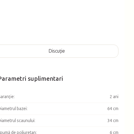
Discuţie
Parametri suplimentari
aranţie
:
2 ani
iametrul bazei
:
64 cm
iametrul scaunului
:
34 cm
pumă de poliuretan
:
6 cm