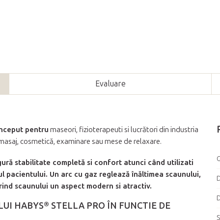
Evaluare
onceput pentru
maseori, fizioterapeuti si lucrători din industria
u masaj, cosmetică, examinare sau mese de relaxare.
G
gură stabilitate completă si confort atunci când utilizati
ul pacientului. Un arc cu gaz reglează înăltimea scaunului,
D
rind scaunului un aspect modern si atractiv.
D
UI HABYS® STELLA PRO ÎN FUNCTIE DE
S