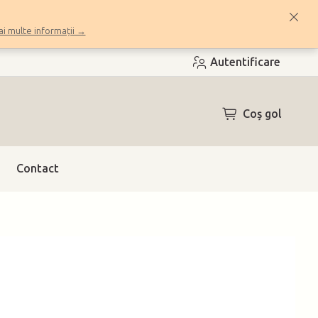
i multe informații →
Autentificare
COŞ
Coş gol
DE
CUMPĂRĂTUR
Contact