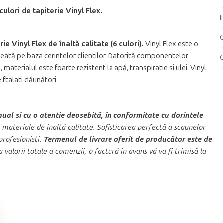
ulori de tapiterie Vinyl Flex.
I
G
ie Vinyl Flex de înaltă calitate (6 culori).
Vinyl Flex este o
creată pe baza cerintelor clientilor. Datorită componentelor
C
aterialul este foarte rezistent la apă, transpiratie si ulei. Vinyl
e ftalati dăunători.
l si cu o atentie deosebită, în conformitate cu dorintele
 materiale de înaltă calitate. Sofisticarea perfectă a scaunelor
profesionisti.
Termenul de livrare oferit de producător este de
 valorii totale a comenzii, o factură în avans vă va fi trimisă la