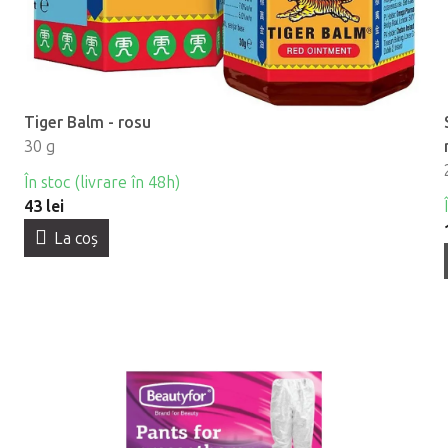
Tiger Balm - rosu
30 g
În stoc (livrare în 48h)
43 lei
La coş