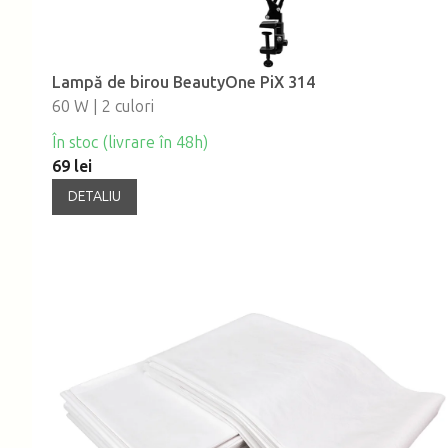
Lampă de birou BeautyOne PiX 314
60 W | 2 culori
În stoc (livrare în 48h)
69 lei
DETALIU