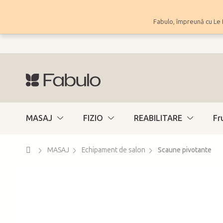
Treci
la
Fabulo, împreună cu Le 
conținut
MASAJ
FIZIO
REABILITARE
Fr
Acasă
MASAJ
Echipament de salon
Scaune pivotante