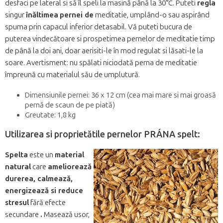
desfaci pe lateral si să îl speli la masină până la 30°C. Puteti
regla
singur
înăltimea
pernei de
meditatie, umplând-o sau aspirând
spuma prin capacul inferior detasabil. Vă puteti bucura de
puterea vindecătoare si prospetimea pernelor de meditatie timp
de până la doi ani, doar aerisiti-le în mod regulat si lăsati-le la
soare. Avertisment: nu spălati niciodată perna de meditatie
împreună cu materialul său de umplutură.
Dimensiunile pernei: 36 x 12 cm (cea mai mare si mai groasă
pernă de scaun de pe piată)
Greutate: 1,8 kg
Utilizarea si proprietătile pernelor PRÁNA spelt:
Spelta
este un
material
natural
care
ameliorează
durerea, calmează,
energizează si reduce
stresul
fără efecte
secundare
.
Masează usor,