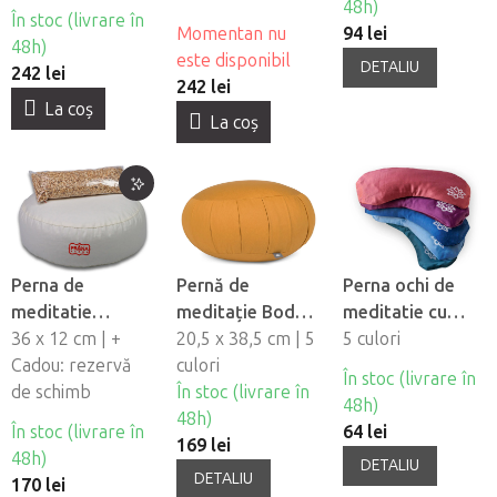
48h)
În stoc (livrare în
Momentan nu
94 lei
48h)
este disponibil
DETALIU
242 lei
242 lei
La coş
La coş
Perna de
Pernă de
Perna ochi de
meditatie
meditație Bodhi
meditatie cu
PRANA
36 x 12 cm | +
Zafu Eco
20,5 x 38,5 cm | 5
lavanda Bodhi
5 culori
Cadou: rezervă
culori
Lotus mako-
În stoc (livrare în
de schimb
În stoc (livrare în
satin
48h)
48h)
În stoc (livrare în
64 lei
169 lei
48h)
DETALIU
DETALIU
170 lei