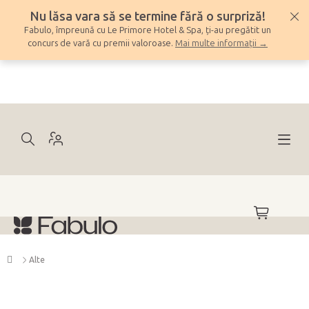
Treci
Nu lăsa vara să se termine fără o surpriză!
la
Fabulo, împreună cu Le Primore Hotel & Spa, ți-au pregătit un
conținut
concurs de vară cu premii valoroase.
Mai multe informații →
COŞ
DE
CUMPĂRĂ
Acasă
Alte