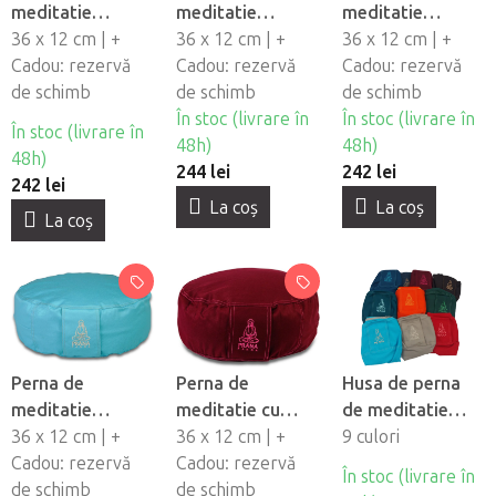
meditatie
meditatie
meditatie
PRANA cu husa -
36 x 12 cm | +
PRANA cu husa -
36 x 12 cm | +
PRANA cu husa -
36 x 12 cm | +
albastru-verde
Cadou: rezervă
galbena
Cadou: rezervă
gri
Cadou: rezervă
de schimb
de schimb
de schimb
În stoc (livrare în
În stoc (livrare în
În stoc (livrare în
48h)
48h)
48h)
244 lei
242 lei
242 lei
La coş
La coş
La coş
Perna de
Perna de
Husa de perna
meditatie
meditatie cu
de meditatie
PRANA cu husa -
36 x 12 cm | +
husa PRANA -
36 x 12 cm | +
PRANA
9 culori
turcoaz
Cadou: rezervă
visiniu
Cadou: rezervă
În stoc (livrare în
de schimb
de schimb