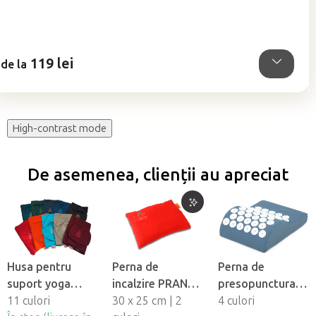
este
4,8
din
5
119 lei
stele.
de la
High-contrast mode
De asemenea, clienții au apreciat
Husa pentru
Perna de
Perna de
suport yoga
incalzire PRANA
presopunctura
PRANA
11 culori
cu sâmburi de
30 x 25 cm | 2
VITAL
4 culori