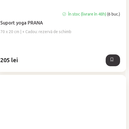
Evaluarea
În stoc (livrare în 48h)
(6 buc.)
medie
Suport yoga PRANA
a
produsului
70 x 20 cm | + Cadou: rezervă de schimb
este
5,0
din
5
205 lei
stele.