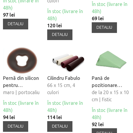
În stoc (livrare în
cires
culori
În stoc (livrare în
48h)
În stoc (livrare în
48h)
97 lei
48h)
69 lei
DETALIU
120 lei
DETALIU
DETALIU
Pernã din silicon
Cilindru Fabulo
Pană de
pentru
66 x 15 cm, 4
pozitionare
deschiderea
maro | portocaliu
culori
Habys
de la 20 x 15 x 10
fetei Fabulo
cm | fistic
În stoc (livrare în
În stoc (livrare în
48h)
48h)
În stoc (livrare în
94 lei
114 lei
48h)
92 lei
DETALIU
DETALIU