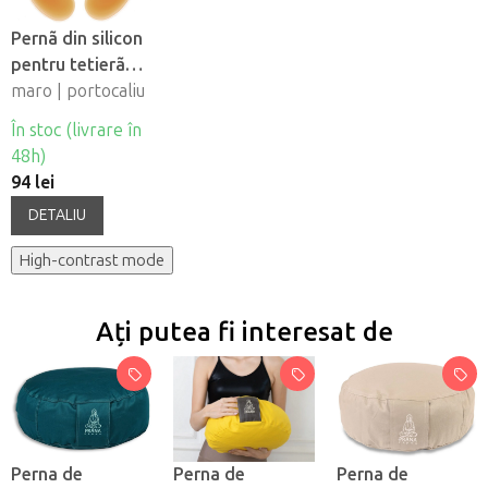
Pernã din silicon
pentru tetierã
Fabulo
maro | portocaliu
În stoc (livrare în
48h)
94 lei
DETALIU
High-contrast mode
Ați putea fi interesat de
Perna de
Perna de
Perna de