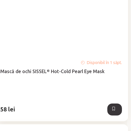
Evaluarea
Disponibil în 1 săpt.
medie
Mască de ochi SISSEL® Hot-Cold Pearl Eye Mask
a
produsului
este
5,0
din
5
58 lei
stele.