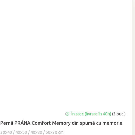
Evaluarea
În stoc (livrare în 48h)
(3 buc.)
medie
Pernã PRÁNA Comfort Memory din spumã cu memorie
a
produsului
30x40 / 40x50 / 40x80 / 50x70 cm