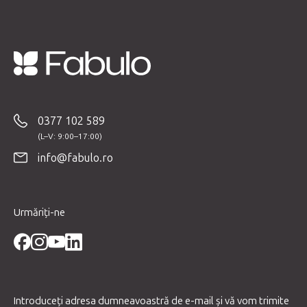
S
u
b
0377 102 589
s
o
info@fabulo.ro
l
Urmăriți-ne
Introduceţi adresa dumneavoastră de e-mail şi vă vom trimite