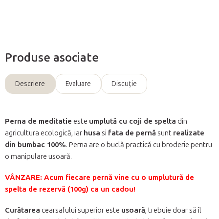
Întreabă
Produse asociate
Descriere
Evaluare
Discuţie
Perna de meditatie
este
umplută cu coji de spelta
din
agricultura ecologică, iar
husa
si
fata de pernă
sunt
realizate
din bumbac 100%
. Perna are o buclă practică cu broderie pentru
o manipulare usoară.
VÂNZARE: Acum fiecare pernă vine cu o umplutură de
spelta de rezervă (100g) ca un cadou!
Curătarea
cearsafului superior este
usoară
, trebuie doar să îl