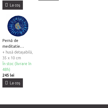
La coş
Pernă de
meditatie
LaMonka &
+ husă detașabilă,
Elbabett
35 x 10 cm
WEALTH
În stoc (livrare în
48h)
245 lei
La coş