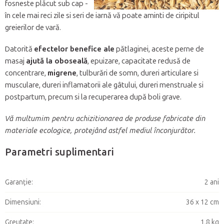
fosneste plăcut sub cap -
în cele mai reci zile si seri de iarnă vă poate aminti de ciripitul
greierilor de vară.
Datorită
efectelor benefice ale
pătlaginei, aceste perne de
masaj
ajută la oboseală
, epuizare, capacitate redusă de
concentrare,
migrene
, tulburări de somn, dureri articulare si
musculare, dureri inflamatorii ale gâtului, dureri menstruale si
postpartum, precum si la recuperarea după boli grave.
Vă multumim pentru achizitionarea de produse fabricate din
materiale ecologice, protejând astfel mediul înconjurător.
Parametri suplimentari
Garanţie
:
2 ani
Dimensiuni
:
36 x 12 cm
Greutate
:
1,8 kg