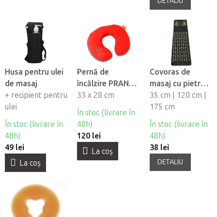
DETALIU
Husa pentru ulei
Pernă de
Covoras de
de masaj
încălzire PRANA
masaj cu pietre
+ recipient pentru
cu sâmburi de
33 x 28 cm
de
35 cm | 120 cm |
ulei
cires în formă de
presopunctură
175 cm
În stoc (livrare în
semilună
În stoc (livrare în
48h)
În stoc (livrare în
48h)
120 lei
48h)
49 lei
38 lei
La coş
DETALIU
La coş