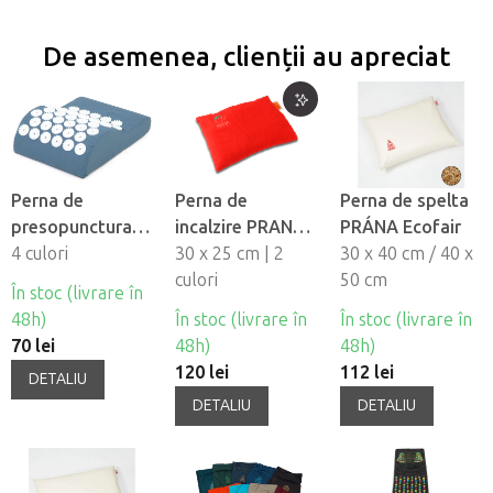
De asemenea, clienții au apreciat
Perna de
Perna de
Perna de spelta
presopunctura
incalzire PRANA
PRÁNA Ecofair
VITAL
4 culori
cu sâmburi de
30 x 25 cm | 2
30 x 40 cm / 40 x
cires
culori
50 cm
În stoc (livrare în
48h)
În stoc (livrare în
În stoc (livrare în
70 lei
48h)
48h)
120 lei
112 lei
DETALIU
DETALIU
DETALIU