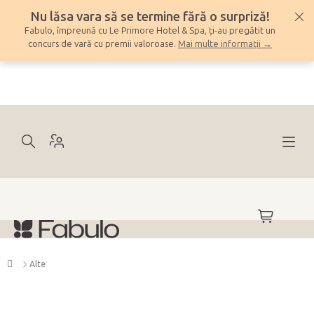
Treci
Nu lăsa vara să se termine fără o surpriză!
la
Fabulo, împreună cu Le Primore Hotel & Spa, ți-au pregătit un
conținut
concurs de vară cu premii valoroase.
Mai multe informații →
COŞ
DE
CUMPĂRĂ
Acasă
Alte