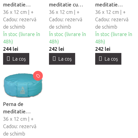
meditatie
meditatie cu
meditatie
PRANA cu husa -
36 x 12 cm | +
husa PRANA -
36 x 12 cm | +
PRANA cu husa -
36 x 12 cm | +
galbena
Cadou: rezervă
rosu
Cadou: rezervă
gri
Cadou: rezervă
de schimb
de schimb
de schimb
În stoc (livrare în
În stoc (livrare în
În stoc (livrare în
48h)
48h)
48h)
244 lei
242 lei
242 lei
La coş
La coş
La coş
Perna de
meditatie
PRANA cu husa -
36 x 12 cm | +
turcoaz
Cadou: rezervă
de schimb