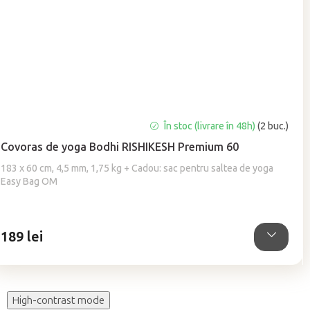
Evaluarea
În stoc (livrare în 48h)
(2 buc.)
medie
Covoras de yoga Bodhi RISHIKESH Premium 60
a
produsului
183 x 60 cm, 4,5 mm, 1,75 kg + Cadou: sac pentru saltea de yoga
este
Easy Bag OM
5,0
din
5
189 lei
stele.
High-contrast mode