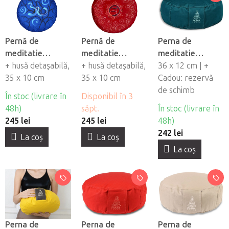
Pernă de
Pernă de
Perna de
meditatie
meditatie
meditatie
LaMonka &
+ husă detașabilă,
LaMonka &
+ husă detașabilă,
PRANA cu husa -
36 x 12 cm | +
Elbabett OM
35 x 10 cm
Elbabett ROOT
35 x 10 cm
albastru-verde
Cadou: rezervă
MOONLIGHT
CHAKRA
de schimb
În stoc (livrare în
Disponibil în 3
48h)
săpt.
În stoc (livrare în
245 lei
245 lei
48h)
242 lei
La coş
La coş
La coş
Perna de
Perna de
Perna de