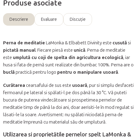
Produse asociate
Descriere
Evaluare
Discuţie
Perna de meditatie
LaMonka & Elbabett Divinity este
cusută
si
pictată manual
. Fiecare piesă este
unică
. Perna de meditatie
este
umplută cu coji de spelta din agricultura ecologică
, iar
husa si fata de pernă sunt realizate din bumbac 100%. Perna are o
buclă
practică pentru logo
pentru o manipulare usoară
.
Curătarea
cearsafului de sus este
usoară
, pur si simplu desfaceti
fermoarul pe lateral si spălati-l pe dos până la 30 °C. Vă puteti
bucura de puterea vindecătoare si prospetimea pernelor de
meditatie timp de până la doi ani, doar aerisiti-le în mod regulat si
lăsati-le la soare. Avertisment: nu spălati niciodată perna de
meditatie împreună cu materialul său de umplutură.
Utilizarea si proprietătile pernelor spelt LaMonka &