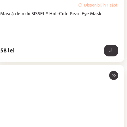
Evaluarea
Disponibil în 1 săpt.
medie
Mască de ochi SISSEL® Hot-Cold Pearl Eye Mask
a
produsului
este
5,0
din
5
58 lei
stele.