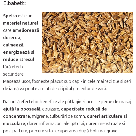
Elbabett:
Spelta
este un
material natural
care
ameliorează
durerea,
calmează,
energizează si
reduce stresul
fără efecte
secundare.
Masează usor, fosneste plăcut sub cap - în cele mai reci zile si seri
de iarnă vă poate aminti de ciripitul greierilor de vară.
Datorită efectelor benefice ale pătlaginei, aceste perne de masaj
ajută la oboseală
, epuizare,
capacitate redusă de
concentrare
, migrene, tulburări de somn,
dureri articulare si
musculare
, dureri inflamatorii ale gâtului, dureri menstruale si
postpartum, precum si la recuperarea după boli mai grave.