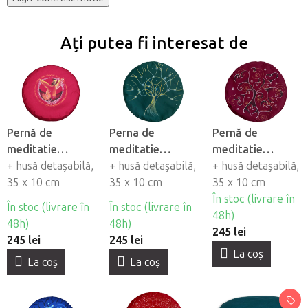
Ați putea fi interesat de
Pernă de
Perna de
Pernă de
meditatie
meditatie
meditatie
LaMonka &
+ husă detașabilă,
LaMonka &
+ husă detașabilă,
LaMonka &
+ husă detașabilă,
Elbabett FÉNIX
35 x 10 cm
Elbabett
35 x 10 cm
Elbabett TREE
35 x 10 cm
ENERGIA
OF LOVE
În stoc (livrare în
În stoc (livrare în
În stoc (livrare în
48h)
48h)
48h)
245 lei
245 lei
245 lei
La coş
La coş
La coş