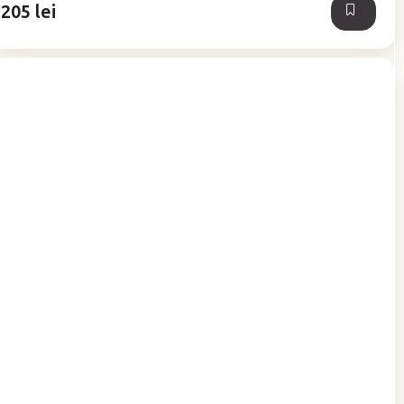
205 lei
stele.