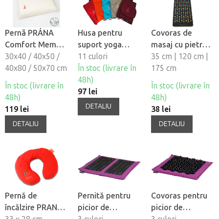
Pernã PRÁNA
Husa pentru
Covoras de
Comfort Memory
suport yoga
masaj cu pietre
din spumã cu
30x40 / 40x50 /
PRANA
11 culori
de
35 cm | 120 cm |
memorie
40x80 / 50x70 cm
În stoc (livrare în
presopunctură
175 cm
48h)
În stoc (livrare în
În stoc (livrare în
97 lei
48h)
48h)
DETALIU
119 lei
38 lei
DETALIU
DETALIU
Pernă de
Pernită pentru
Covoras pentru
încălzire PRANA
picior de
picior de