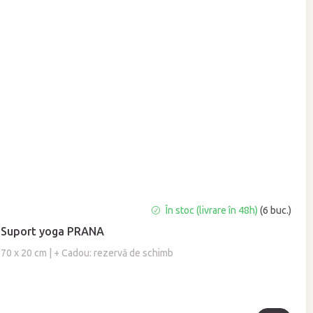
Evaluarea
În stoc (livrare în 48h)
(6 buc.)
medie
Suport yoga PRANA
a
produsului
70 x 20 cm | + Cadou: rezervă de schimb
este
5,0
din
5