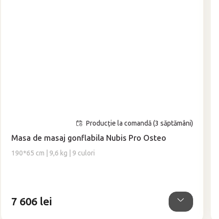
Producție la comandă (3 săptămâni)
Masa de masaj gonflabila Nubis Pro Osteo
190*65 cm | 9,6 kg | 9 culori
7 606 lei