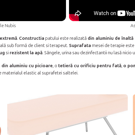
le Nubis
As
 extremă
.
Constructia
patului este realizată
din aluminiu de înaltă 
tală sub formă de client si terapeut.
Suprafata
mesei de terapie este
fug
si
rezistent
la
apă
. Sângele, urina sau dezinfectantii nu lasă nicio 
 din aluminiu cu picioare
, o
tetieră cu orificiu pentru fată
,
o pom
 materialul elastic al suprafetei saltelei.