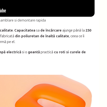
amblare si demontare rapida
calitate
.
Capacitatea
sa
de încărcare
ajunge până la
250
 fabricată
din poliuretan de înaltă calitate
, ceea ce îi
urmă pe el.
pă electrică
si o
geantă
practică
cu roti si curele de