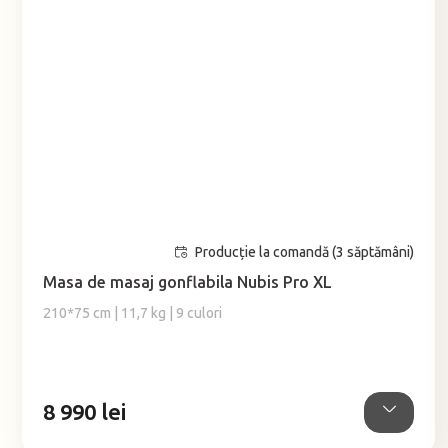
Producție la comandă (3 săptămâni)
Masa de masaj gonflabila Nubis Pro XL
210*75 cm | 11,7 kg | 9 culori
8 990 lei