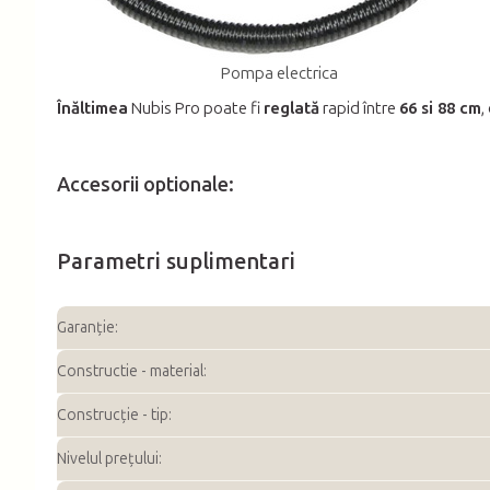
Pompa electrica
Înăltimea
Nubis Pro poate fi
reglată
rapid între
66 si 88 cm
,
Accesorii optionale:
Parametri suplimentari
Garanţie
:
Constructie - material
:
Construcție - tip
:
Nivelul prețului
: