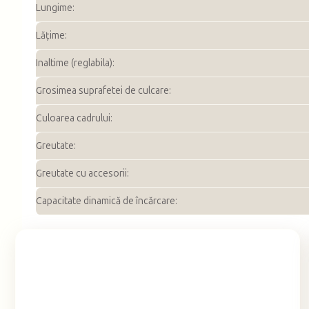
Lungime
:
Lățime
:
Inaltime (reglabila)
:
Grosimea suprafetei de culcare
:
Culoarea cadrului
:
Greutate
:
Greutate cu accesorii
:
Capacitate dinamică de încărcare
: