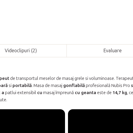
Videoclipuri (2)
Evaluare
apeut
de transportul meselor de masaj grele si voluminoase. Terapeutii
oară
si
portabilă
. Masa de masaj
gonflabilă
profesională Nubis Pro
s
 a
patlui extensibil
cu
masaj împreună
cu geanta
este de
14,7 kg
, c
ute.