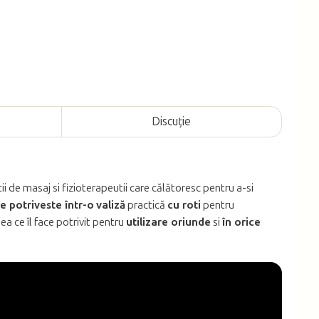
Discuţie
 de masaj si fizioterapeutii care călătoresc pentru a-si
e potriveste într-o
valiză
practică
cu roti
pentru
eea ce îl face potrivit pentru
utilizare oriunde
si
în orice