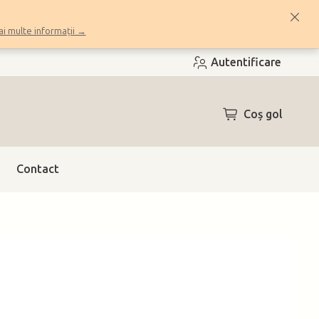
i multe informații →
Autentificare
COŞ
Coş gol
DE
CUMPĂRĂTUR
Contact