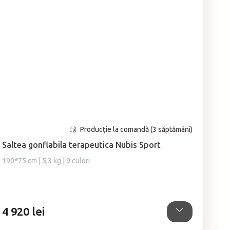
Producție la comandă (3 săptămâni)
Saltea gonflabila terapeutica Nubis Sport
190*75 cm | 5,3 kg | 9 culori
4 920 lei