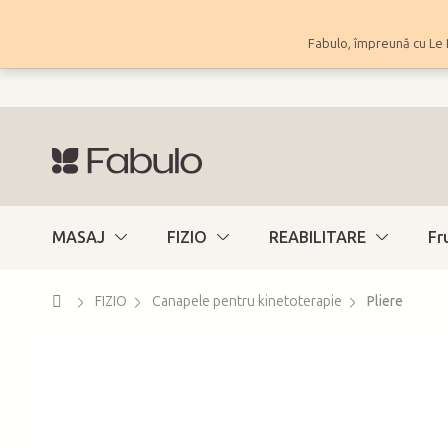
Treci
la
Fabulo, împreună cu Le 
conținut
MASAJ
FIZIO
REABILITARE
Fr
Acasă
FIZIO
Canapele pentru kinetoterapie
Pliere