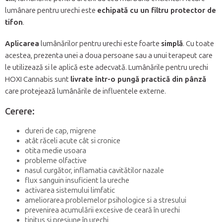
lumânare pentru urechi este
echipată cu un filtru protector de
tifon
.
Aplicarea
lumânărilor pentru urechi este foarte
simplă
. Cu toate
acestea, prezenta unei a doua persoane sau a unui terapeut care
le utilizează si le aplică este adecvată. Lumânările pentru urechi
HOXI Cannabis sunt
livrate într-o pungă practică din pânză
care protejează lumânările de influentele externe.
Cerere:
dureri de cap, migrene
atât răceli acute cât si cronice
otita medie usoara
probleme olfactive
nasul curgător, inflamatia cavitătilor nazale
flux sanguin insuficient la ureche
activarea sistemului limfatic
ameliorarea problemelor psihologice si a stresului
prevenirea acumulării excesive de ceară în urechi
tinitus si presiune în urechi