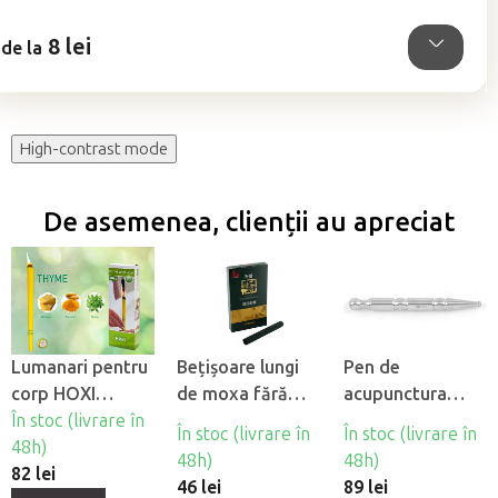
din
5
8 lei
stele.
de la
High-contrast mode
De asemenea, clienții au apreciat
Lumanari pentru
Bețișoare lungi
Pen de
corp HOXI
de moxa fără
acupunctura
Cimbru, 10 buc
În stoc (livrare în
fum, 5 buc
Fabulo Pen
În stoc (livrare în
În stoc (livrare în
48h)
48h)
48h)
82 lei
46 lei
89 lei