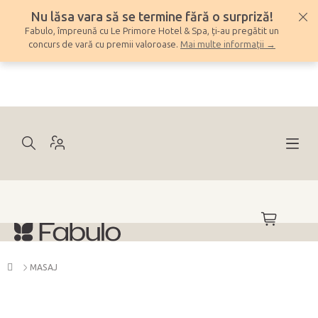
Treci
Nu lăsa vara să se termine fără o surpriză!
la
Fabulo, împreună cu Le Primore Hotel & Spa, ți-au pregătit un
conținut
concurs de vară cu premii valoroase.
Mai multe informații →
COŞ
DE
CUMPĂRĂ
Acasă
MASAJ