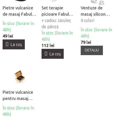
Pietre vulcanice
Set terapie
Ventuze de
de masaj Fabulo
picioare Fabulo
masaj silicon
Gua Sha, 2 buc
Set terapie, 3
+ cadou: săculeț
Fabulo
4 culori
În stoc (livrare în
buc
de pânză
Mushroom - set,
48h)
În stoc (livrare în
În stoc (livrare în
4 buc
49 lei
48h)
48h)
79 lei
La coş
112 lei
DETALIU
La coş
Pietre vulcanice
pentru masaj
Fabulo Large, 8
În stoc (livrare în
buc
48h)