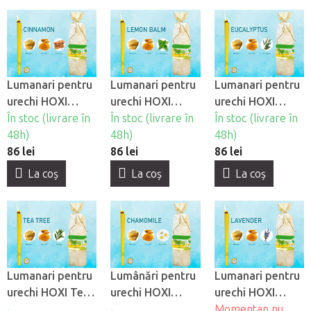
Lumanari pentru
Lumanari pentru
Lumanari pentru
urechi HOXI
urechi HOXI
urechi HOXI
Scortisoara, 10
În stoc (livrare în
Honey, 10 buc
În stoc (livrare în
Eucalyptus, 10
În stoc (livrare în
buc
48h)
48h)
buc
48h)
86 lei
86 lei
86 lei
La coş
La coş
La coş
Lumanari pentru
Lumânări pentru
Lumanari pentru
urechi HOXI Tea
urechi HOXI
urechi HOXI
Tree, 10 buc
Musetel, 10 buc
Lavanda, 10 buc
Momentan nu