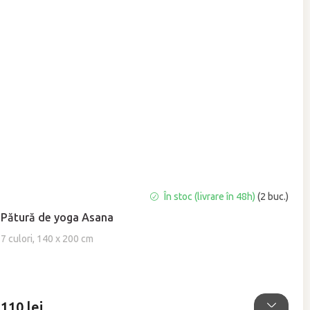
Evaluarea
În stoc (livrare în 48h)
(2 buc.)
medie
Pătură de yoga Asana
a
produsului
7 culori, 140 x 200 cm
este
5,0
din
5
110 lei
stele.