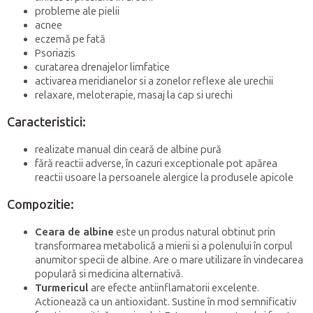
probleme ale pielii
acnee
eczemă pe fată
Psoriazis
curatarea drenajelor limfatice
activarea meridianelor si a zonelor reflexe ale urechii
relaxare, meloterapie, masaj la cap si urechi
Caracteristici:
realizate manual din ceară de albine pură
fără reactii adverse, în cazuri exceptionale pot apărea
reactii usoare la persoanele alergice la produsele apicole
Compozitie:
Ceara de albine
este un produs natural obtinut prin
transformarea metabolică a mierii si a polenului în corpul
anumitor specii de albine. Are o mare utilizare în vindecarea
populară si medicina alternativă.
Turmericul
are efecte antiinflamatorii excelente.
Actionează ca un antioxidant. Sustine în mod semnificativ