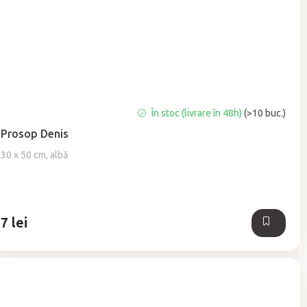
Evaluarea
În stoc (livrare în 48h)
(>10 buc.)
medie
Prosop Denis
a
produsului
30 x 50 cm, albă
este
5,0
din
5
7 lei
stele.