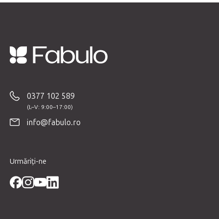
S
u
b
0377 102 589
s
o
info@fabulo.ro
l
Urmăriți-ne