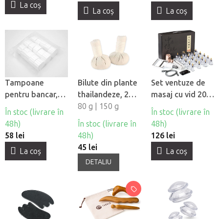
La coş
La coş
La coş
Tampoane
Bilute din plante
Set ventuze de
pentru bancar,
thailandeze, 2
masaj cu vid 20
450 buc
buc
80 g | 150 g
buc
În stoc (livrare în
În stoc (livrare în
48h)
În stoc (livrare în
48h)
58 lei
48h)
126 lei
45 lei
La coş
La coş
DETALIU