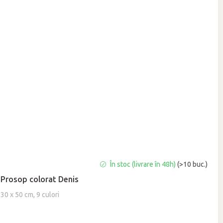
Evaluarea
În stoc (livrare în 48h)
(>10 buc.)
medie
Prosop colorat Denis
a
produsului
30 x 50 cm, 9 culori
este
5,0