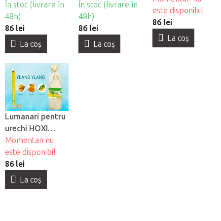
În stoc (livrare în
În stoc (livrare în
este disponibil
48h)
48h)
86 lei
86 lei
86 lei
La coş
La coş
La coş
Lumanari pentru
urechi HOXI
Ylang Ylang, 10
Momentan nu
buc
este disponibil
86 lei
La coş