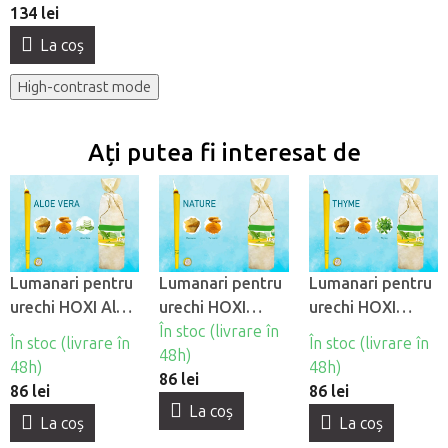
134 lei
La coş
High-contrast mode
Ați putea fi interesat de
Lumanari pentru
Lumanari pentru
Lumanari pentru
urechi HOXI Aloe
urechi HOXI
urechi HOXI
Vera, 10 buc
Nature, 10 buc
În stoc (livrare în
Cimbru, 10 buc
În stoc (livrare în
În stoc (livrare în
48h)
48h)
48h)
86 lei
86 lei
86 lei
La coş
La coş
La coş