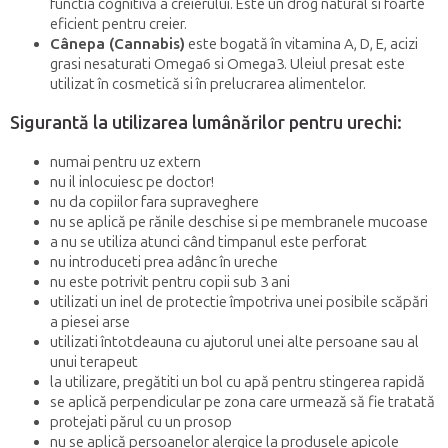
functia cognitivă a creierului. Este un drog natural si foarte
eficient pentru creier.
Cânepa (Cannabis)
este bogată în vitamina A, D, E, acizi
grasi nesaturati Omega6 si Omega3. Uleiul presat este
utilizat în cosmetică si în prelucrarea alimentelor.
Sigurantă la utilizarea lumânărilor pentru urechi:
numai pentru uz extern
nu il inlocuiesc pe doctor!
nu da copiilor fara supraveghere
nu se aplică pe rănile deschise si pe membranele mucoase
a nu se utiliza atunci când timpanul este perforat
nu introduceti prea adânc în ureche
nu este potrivit pentru copii sub 3 ani
utilizati un inel de protectie împotriva unei posibile scăpări
a piesei arse
utilizati întotdeauna cu ajutorul unei alte persoane sau al
unui terapeut
la utilizare, pregătiti un bol cu apă pentru stingerea rapidă
se aplică perpendicular pe zona care urmează să fie tratată
protejati părul cu un prosop
nu se aplică persoanelor alergice la produsele apicole