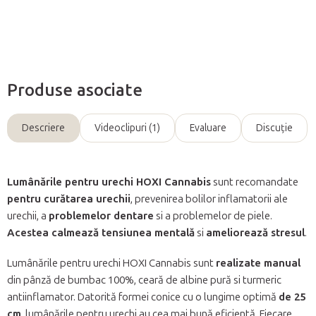
Întreabă
Produse asociate
Descriere
Videoclipuri (1)
Evaluare
Discuţie
Lumânările pentru urechi HOXI Cannabis
sunt recomandate
pentru curătarea urechii
, prevenirea bolilor inflamatorii ale
urechii, a
problemelor dentare
si a problemelor de piele.
Acestea calmează tensiunea mentală
si
ameliorează stresul
.
Lumânările pentru urechi HOXI Cannabis sunt
realizate manual
din pânză de bumbac 100%, ceară de albine pură si turmeric
antiinflamator. Datorită formei conice cu o lungime optimă
de 25
cm
, lumânările pentru urechi au cea mai bună eficientă. Fiecare