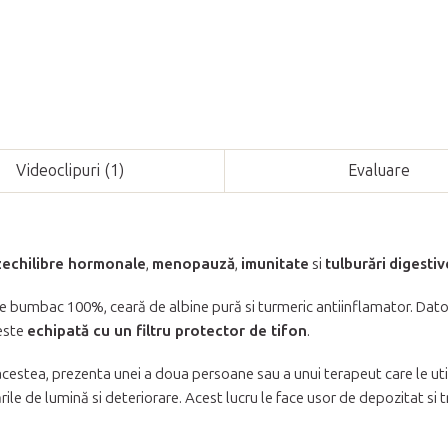
Videoclipuri (1)
Evaluare
zechilibre hormonale
,
menopauză
,
imunitate
si
tulburări
digestiv
e bumbac 100%, ceară de albine pură si turmeric antiinflamator. Dato
 este
echipată cu un filtru protector de tifon
.
acestea, prezenta unei a doua persoane sau a unui terapeut care le ut
le de lumină si deteriorare. Acest lucru le face usor de depozitat si 