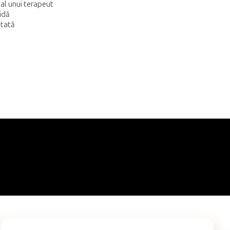
 al unui terapeut
pidă
atată