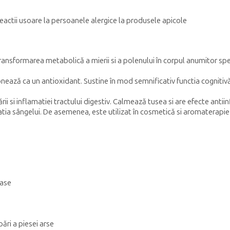
reactii usoare la persoanele alergice la produsele apicole
ansformarea metabolică a mierii si a polenului în corpul anumitor spec
nează ca un antioxidant. Sustine în mod semnificativ functia cognitivă a
ii si inflamatiei tractului digestiv. Calmează tusea si are efecte ant
atia sângelui. De asemenea, este utilizat în cosmetică si aromaterapie
oase
pări a piesei arse