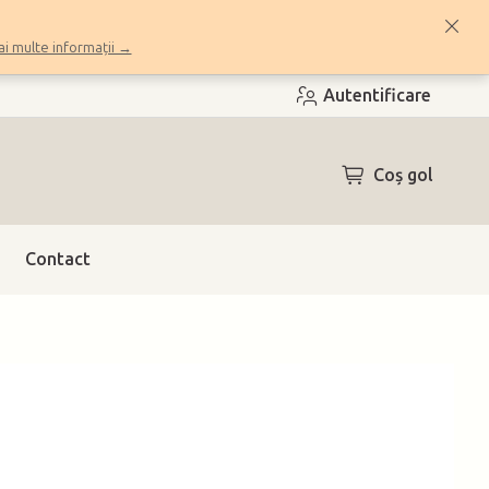
i multe informații →
Autentificare
COŞ
Coş gol
DE
CUMPĂRĂTUR
Contact
h)
(2 buc.)