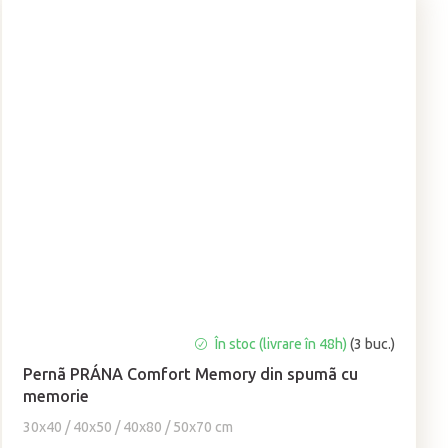
Evaluarea
În stoc (livrare în 48h)
(3 buc.)
medie
Pernã PRÁNA Comfort Memory din spumã cu
a
memorie
produsului
este
30x40 / 40x50 / 40x80 / 50x70 cm
4,8