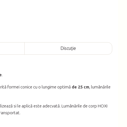
Discuţie
e
.
rită formei conice cu o lungime optimă
de 25 cm
, lumânările
ilizează si le aplică este adecvată. Lumânările de corp HOXI
transportat.