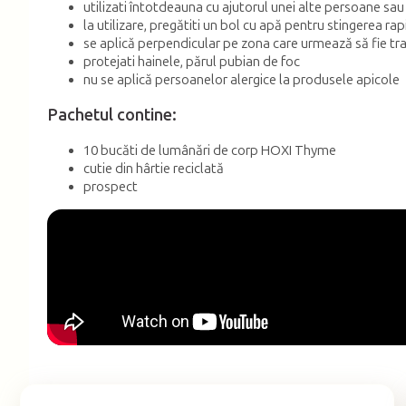
utilizati întotdeauna cu ajutorul unei alte persoane sau
la utilizare, pregătiti un bol cu apă pentru stingerea ra
se aplică perpendicular pe zona care urmează să fie tr
protejati hainele, părul pubian de foc
nu se aplică persoanelor alergice la produsele apicole
Pachetul contine:
10 bucăti de lumânări de corp HOXI Thyme
cutie din hârtie reciclată
prospect