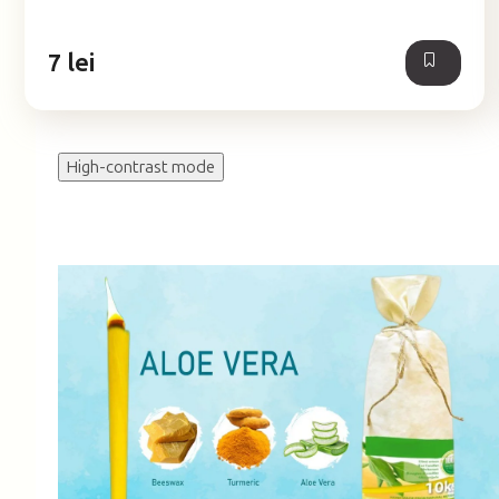
din
5
7 lei
stele.
High-contrast mode