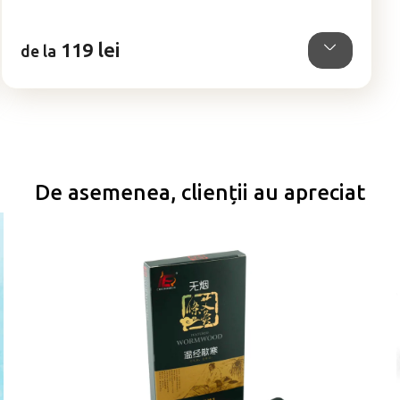
din
5
119 lei
stele.
de la
De asemenea, clienții au apreciat