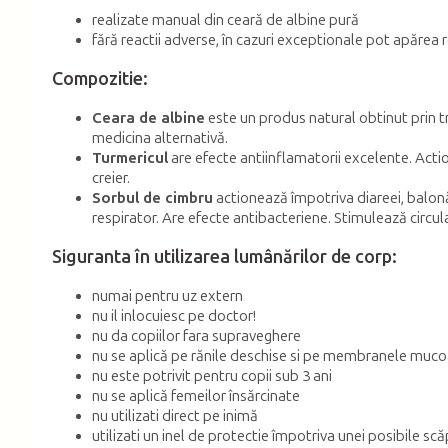
realizate manual din ceară de albine pură
fără reactii adverse, în cazuri exceptionale pot apărea 
Compozitie:
Ceara de albine
este un produs natural obtinut prin tr
medicina alternativă.
Turmericul
are efecte antiinflamatorii excelente. Actio
creier.
Sorbul de cimbru
actionează împotriva diareei, balonăr
respirator. Are efecte antibacteriene. Stimulează circul
Siguranta în utilizarea lumânărilor de corp:
numai pentru uz extern
nu il inlocuiesc pe doctor!
nu da copiilor fara supraveghere
nu se aplică pe rănile deschise si pe membranele muc
nu este potrivit pentru copii sub 3 ani
nu se aplică femeilor însărcinate
nu utilizati direct pe inimă
utilizati un inel de protectie împotriva unei posibile scă