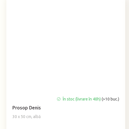
Evaluarea
În stoc (livrare în 48h)
(>10 buc.)
medie
Prosop Denis
a
produsului
30 x 50 cm, albă
este
5,0