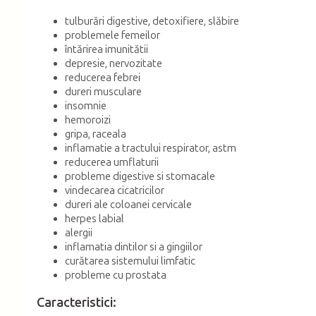
tulburări digestive, detoxifiere, slăbire
problemele femeilor
întărirea imunitătii
depresie, nervozitate
reducerea febrei
dureri musculare
insomnie
hemoroizi
gripa, raceala
inflamatie a tractului respirator, astm
reducerea umflaturii
probleme digestive si stomacale
vindecarea cicatricilor
dureri ale coloanei cervicale
herpes labial
alergii
inflamatia dintilor si a gingiilor
curătarea sistemului limfatic
probleme cu prostata
Caracteristici: