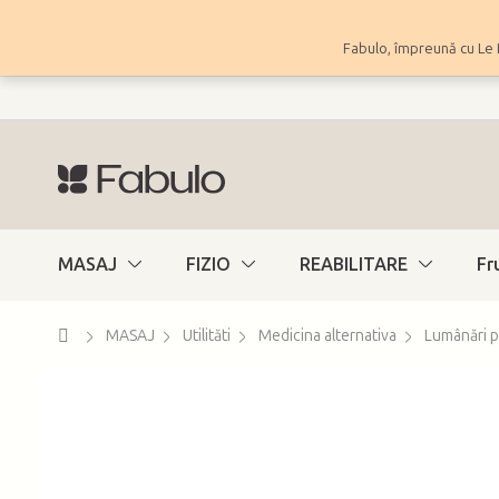
Treci
la
Fabulo, împreună cu Le 
conținut
MASAJ
FIZIO
REABILITARE
Fr
Acasă
MASAJ
Utilităti
Medicina alternativa
Lumânări p