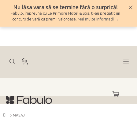
Treci
Nu lăsa vara să se termine fără o surpriză!
la
Fabulo, împreună cu Le Primore Hotel & Spa, ți-au pregătit un
conținut
concurs de vară cu premii valoroase.
Mai multe informații →
COŞ
DE
CUMPĂRĂ
Acasă
MASAJ