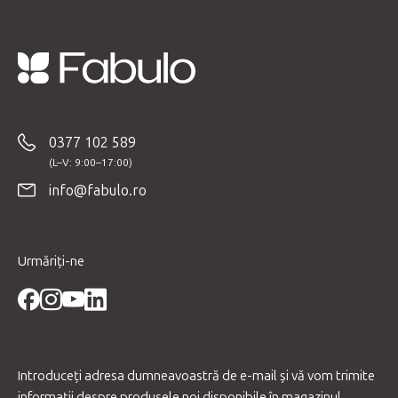
S
u
b
0377 102 589
s
o
info@fabulo.ro
l
Urmăriți-ne
Introduceţi adresa dumneavoastră de e-mail şi vă vom trimite
informaţii despre produsele noi disponibile în magazinul