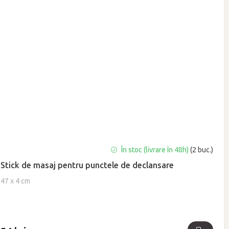
Evaluarea
În stoc (livrare în 48h)
(2 buc.)
medie
Stick de masaj pentru punctele de declansare
a
produsului
47 x 4 cm
este
5,0
din
5