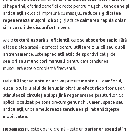
și
heparină
, oferind beneficii directe pentru
mușchi, tendoane și
articulații
. Folosită împreună cu masajul,
reduce rigiditatea
,
regenerează mușchii obosiți
și aduce
calmarea rapidă chiar
și în cazuri de disconfort intens
.
Are o
textură ușoară și eficientă
, care se
absoarbe rapid
, fără
a lăsa pielea grasă – perfectă pentru
utilizare zilnică sau după
antrenamente
. Este
apreciată atât de sportivi
, cât și de
seniori sau muncitori manuali
, pentru care tensiunea
musculară este o problemă frecventă.
Datorită
ingredientelor active
precum
mentolul, camforul,
eucaliptul
și
uleiul de ienupăr
, oferă un
efect răcoritor ușor
,
stimulează circulația
și
sprijină regenerarea țesuturilor
. Se
aplică
localizat
, pe zone precum
genunchi, umeri, spate sau
articulații
, unde
ameliorează tensiunea și îmbunătățește
mobilitatea
.
Hepamass
nu este doar o cremă – este un
partener esențial în