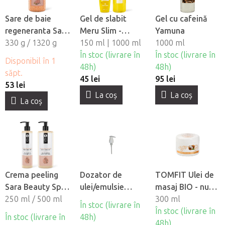
Sare de baie
Gel de slabit
Gel cu cafeină
regeneranta Sara
Meru Slim -
Yamuna
Beauty Spa -
330 g / 1320 g
Ananas si L-
150 ml | 1000 ml
1000 ml
Mango-Arnica
carnitina
În stoc (livrare în
În stoc (livrare în
Disponibil în 1
48h)
48h)
săpt.
45 lei
95 lei
53 lei
La coş
La coş
La coş
Crema peeling
Dozator de
TOMFIT Ulei de
Sara Beauty Spa
ulei/emulsie
masaj BIO - nuca
- Scrub
250 ml / 500 ml
Tomfit
de cocos
300 ml
În stoc (livrare în
În stoc (livrare în
În stoc (livrare în
48h)
48h)