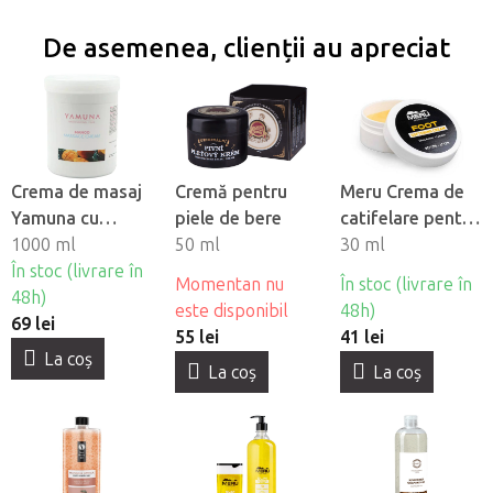
De asemenea, clienții au apreciat
Crema de masaj
Cremă pentru
Meru Crema de
Yamuna cu
piele de bere
catifelare pentru
Mango
1000 ml
50 ml
picioare
30 ml
În stoc (livrare în
Momentan nu
În stoc (livrare în
48h)
este disponibil
48h)
69 lei
55 lei
41 lei
La coş
La coş
La coş