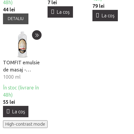
48h)
7 lei
79 lei
44 lei
La coş
La coş
DETALIU
TOMFIT emulsie
de masaj -
incalzire
1000 ml
În stoc (livrare în
48h)
55 lei
La coş
High-contrast mode