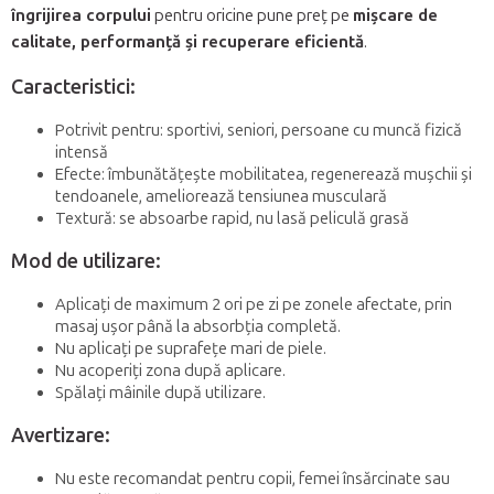
îngrijirea corpului
pentru oricine pune preț pe
mișcare de
calitate, performanță și recuperare eficientă
.
Caracteristici:
Potrivit pentru: sportivi, seniori, persoane cu muncă fizică
intensă
Efecte: îmbunătățește mobilitatea, regenerează mușchii și
tendoanele, ameliorează tensiunea musculară
Textură: se absoarbe rapid, nu lasă peliculă grasă
Mod de utilizare:
Aplicați de maximum 2 ori pe zi pe zonele afectate, prin
masaj ușor până la absorbția completă.
Nu aplicați pe suprafețe mari de piele.
Nu acoperiți zona după aplicare.
Spălați mâinile după utilizare.
Avertizare:
Nu este recomandat pentru copii, femei însărcinate sau