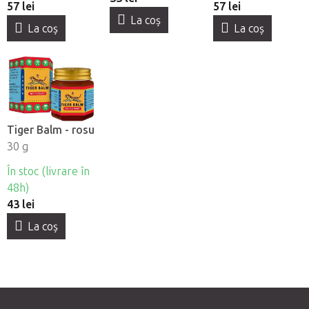
57 lei
57 lei
La coş
La coş
La coş
Tiger Balm - rosu
30 g
În stoc (livrare în
48h)
43 lei
La coş