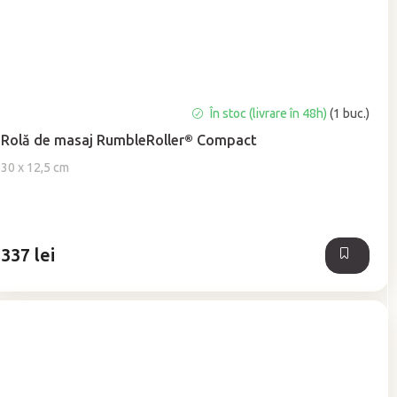
În stoc (livrare în 48h)
(1 buc.)
Rolă de masaj RumbleRoller® Compact
30 x 12,5 cm
337 lei