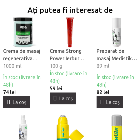
Ați putea fi interesat de
Crema de masaj
Crema Strong
Preparat de
regenerativa
Power Ierburi
masaj Medistik
pentru relaxarea
1000 ml
Naturale
100 g
Ice Roll-on
89 ml
musculara Meru
În stoc (livrare în
În stoc (livrare în
În stoc (livrare în
Regeneration
48h)
48h)
48h)
59 lei
74 lei
82 lei
La coş
La coş
La coş