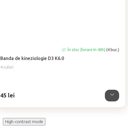
Evaluarea
În stoc (livrare în 48h)
(4 buc.)
medie
Banda de kineziologie D3 K6.0
a
produsului
4 culori
este
0,0
din
5
45 lei
stele.
High-contrast mode