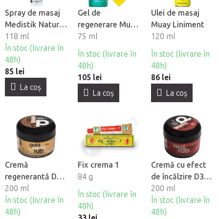
Spray de masaj
Gel de
Ulei de masaj
Medistik Natural
regenerare Muay
Muay Liniment
Cold Spray
118 ml
CBD Cryo Roll-on
75 ml
120 ml
În stoc (livrare în
cu bilă metalică
În stoc (livrare în
În stoc (livrare în
48h)
48h)
48h)
85 lei
105 lei
86 lei
La coş
La coş
La coş
Cremă
Fix crema 1
Cremă cu efect
regenerantă D3
84 g
de încălzire D3
Gold Rehab Rub
200 ml
Red Rub
200 ml
În stoc (livrare în
În stoc (livrare în
În stoc (livrare în
48h)
48h)
48h)
33 lei