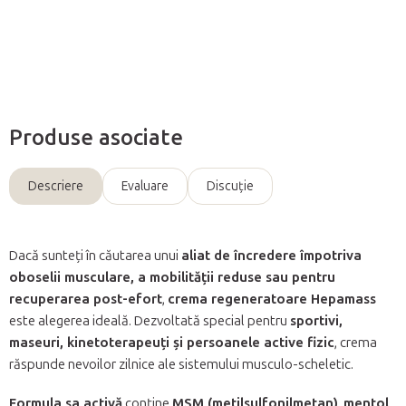
Întreabă
Produse asociate
Descriere
Evaluare
Discuţie
Dacă sunteți în căutarea unui
aliat de încredere împotriva
oboselii musculare, a mobilității reduse sau pentru
recuperarea post-efort
,
crema regeneratoare Hepamass
este alegerea ideală. Dezvoltată special pentru
sportivi,
maseuri, kinetoterapeuți și persoanele active fizic
, crema
răspunde nevoilor zilnice ale sistemului musculo-scheletic.
Formula sa activă
conține
MSM (metilsulfonilmetan)
,
mentol