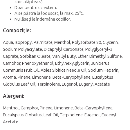
care alăptează.
Doar pentru uz extern.
A se păstra la loc uscat, la max. 25°C.
Nu lăsați la îndemâna copiilor.
Compoziţie:
Aqua, Isopropyl Palmitate, Menthol, Polysorbate 80, Glycerin,
Sodium Polyacrylate, Dicaprylyl Carbonate, Polyglyceryl-3
Caprate, Sorbitan Oleate, Vanillyl Butyl Ether, Dimethyl Sulfone,
Camphor, Phenoxyethanol, Ethylhexylglycerin, Juniperus
Communis Fruit Oil, Abies Sibirica Needle Oil, Sodium Heparin,
Aroma, Pinene, Limonene, Beta-Caryophyllene, Eucalyptus
Globulus Leaf Oil, Terpinolene, Eugenol, Eugenyl Acetate
Alergeni:
Menthol, Camphor, Pinene, Limonene, Beta-Caryophyllene,
Eucalyptus Globulus, Leaf Oil, Terpinolene, Eugenol, Eugenyl
Acetate