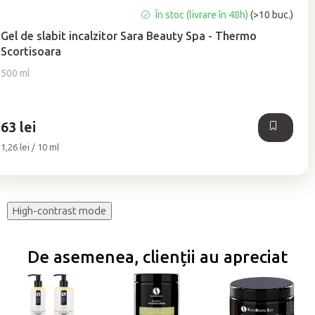
Evaluarea
În stoc (livrare în 48h)
(>10 buc.)
medie
Gel de slabit incalzitor Sara Beauty Spa - Thermo
a
Scortisoara
produsului
este
500 ml
4,8
din
5
63 lei
stele.
Evaluare
1,26 lei / 10 ml
preţ:
High-contrast mode
De asemenea, clienții au apreciat