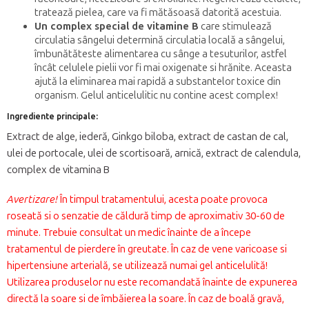
tratează pielea, care va fi mătăsoasă datorită acestuia.
Un complex special de vitamine B
care stimulează
circulatia sângelui determină circulatia locală a sângelui,
îmbunătăteste alimentarea cu sânge a tesuturilor, astfel
încât celulele pielii vor fi mai oxigenate si hrănite. Aceasta
ajută la eliminarea mai rapidă a substantelor toxice din
organism. Gelul anticelulitic nu contine acest complex!
Ingrediente principale:
Extract de alge, iederă, Ginkgo biloba, extract de castan de cal,
ulei de portocale, ulei de scortisoară, arnică, extract de calendula,
complex de vitamina B
Avertizare!
În timpul tratamentului, acesta poate provoca
roseată si o senzatie de căldură timp de aproximativ 30-60 de
minute. Trebuie consultat un medic înainte de a începe
tratamentul de pierdere în greutate. În caz de vene varicoase si
hipertensiune arterială, se utilizează numai gel anticelulită!
Utilizarea produselor nu este recomandată înainte de expunerea
directă la soare si de îmbăierea la soare. În caz de boală gravă,