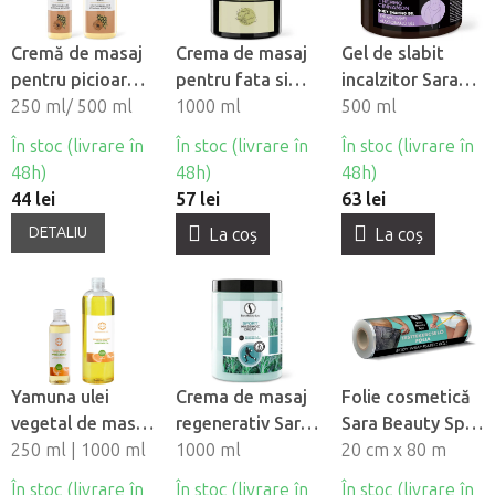
Cremă de masaj
Crema de masaj
Gel de slabit
pentru picioare
pentru fata si
incalzitor Sara
si mâini Sara
250 ml/ 500 ml
corp Sara Beauty
1000 ml
Beauty Spa -
500 ml
Beauty Spa -
Spa - Basic
Thermo
În stoc (livrare în
În stoc (livrare în
În stoc (livrare în
Gălbenele &
Scortisoara
48h)
48h)
48h)
Miere
44 lei
57 lei
63 lei
DETALIU
La coş
La coş
Yamuna ulei
Crema de masaj
Folie cosmetică
vegetal de masaj
regenerativ Sara
Sara Beauty Spa
- Portocala-
250 ml | 1000 ml
Beauty Spa -
1000 ml
pentru
20 cm x 80 m
Scortisoara
Sport
împachetări
În stoc (livrare în
În stoc (livrare în
În stoc (livrare în