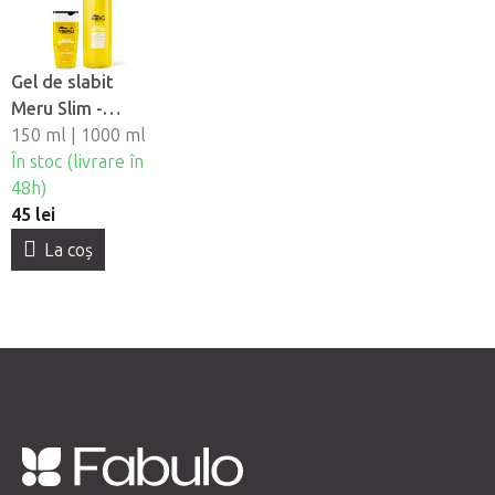
Gel de slabit
Meru Slim -
Ananas si L-
150 ml | 1000 ml
carnitina
În stoc (livrare în
48h)
45 lei
La coş
S