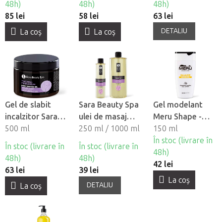
48h)
48h)
48h)
85 lei
58 lei
63 lei
DETALIU
La coş
La coş
Gel de slabit
Sara Beauty Spa
Gel modelant
incalzitor Sara
ulei de masaj
Meru Shape -
Beauty Spa -
500 ml
natural vegetal
250 ml / 1000 ml
Chili si Cofeina
150 ml
Thermo
pentru slabit -
În stoc (livrare în
În stoc (livrare în
În stoc (livrare în
Scortisoara
Slimming
48h)
48h)
48h)
42 lei
63 lei
39 lei
La coş
DETALIU
La coş