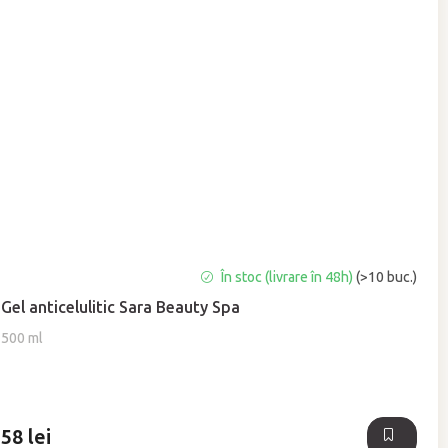
Evaluarea
În stoc (livrare în 48h)
(>10 buc.)
medie
Gel anticelulitic Sara Beauty Spa
a
produsului
500 ml
este
4,8
din
5
58 lei
stele.