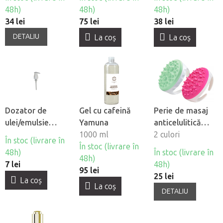
48h)
48h)
48h)
34 lei
75 lei
38 lei
DETALIU
La coş
La coş
Dozator de
Gel cu cafeină
Perie de masaj
ulei/emulsie
Yamuna
anticelulitică
Tomfit
1000 ml
Fabulo
2 culori
În stoc (livrare în
În stoc (livrare în
48h)
În stoc (livrare în
48h)
7 lei
48h)
95 lei
25 lei
La coş
La coş
DETALIU