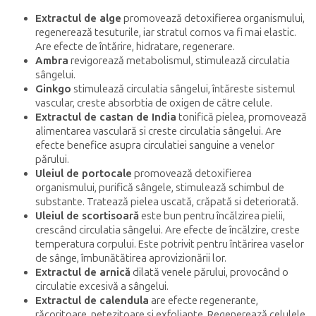
Extractul de alge
promovează detoxifierea organismului,
regenerează tesuturile, iar stratul cornos va fi mai elastic.
Are efecte de întărire, hidratare, regenerare.
Ambra
revigorează metabolismul, stimulează circulatia
sângelui.
Ginkgo
stimulează circulatia sângelui, întăreste sistemul
vascular, creste absorbtia de oxigen de către celule.
Extractul de castan de India
tonifică pielea, promovează
alimentarea vasculară si creste circulatia sângelui. Are
efecte benefice asupra circulatiei sanguine a venelor
părului.
Uleiul de portocale
promovează detoxifierea
organismului, purifică sângele, stimulează schimbul de
substante. Tratează pielea uscată, crăpată si deteriorată.
Uleiul de scortisoară
este bun pentru încălzirea pielii,
crescând circulatia sângelui. Are efecte de încălzire, creste
temperatura corpului. Este potrivit pentru întărirea vaselor
de sânge, îmbunătătirea aprovizionării lor.
Extractul de arnică
dilată venele părului, provocând o
circulatie excesivă a sângelui.
Extractul de calendula
are efecte regenerante,
răcoritoare, netezitoare si exfoliante. Regenerează celulele,