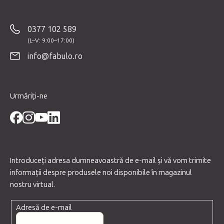
u
b
0377 102 589
s
o
info@fabulo.ro
l
Urmăriți-ne
Introduceţi adresa dumneavoastră de e-mail şi vă vom trimite
informaţii despre produsele noi disponibile în magazinul
nostru virtual.
Adresă de e-mail