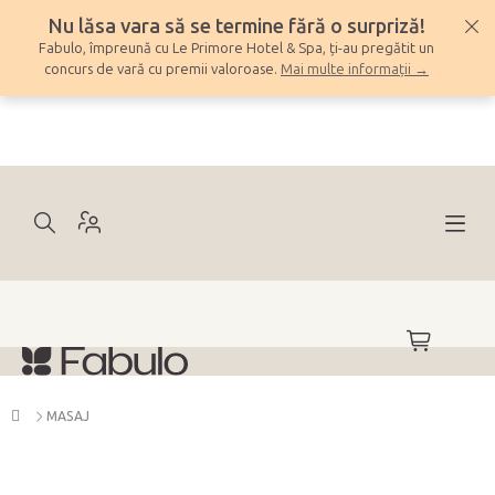
Treci
Nu lăsa vara să se termine fără o surpriză!
la
Fabulo, împreună cu Le Primore Hotel & Spa, ți-au pregătit un
conținut
concurs de vară cu premii valoroase.
Mai multe informații →
COŞ
DE
CUMPĂRĂ
Acasă
MASAJ