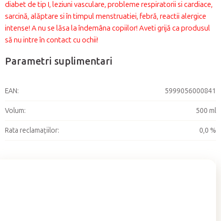
diabet de tip I, leziuni vasculare, probleme respiratorii si cardiace,
sarcină, alăptare si în timpul menstruatiei, febră, reactii alergice
intense! A nu se lăsa la îndemâna copiilor! Aveti grijă ca produsul
să nu intre în contact cu ochii!
Parametri suplimentari
EAN
:
5999056000841
Volum
:
500 ml
Rata reclamațiilor
:
0,0 %