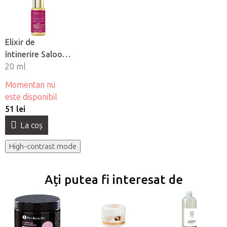
Elixir de
întinerire Saloos
100% Ulei
20 ml
organic pentru
Momentan nu
piele de argan si
este disponibil
fibră - trandafir
51 lei
La coş
High-contrast mode
Ați putea fi interesat de