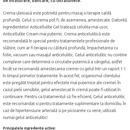
de înfăsurare, bancare, cu ultrasunete.
Crema uleioasă este potrivită pentru masaj si terapie caldă
profundă. Gelul si crema pot fi, de asemenea, amestecate. Datorită
ingredientelor Anticellulite Gel tratează celulita mai usor,
Anticellulite Cream mai puternic. Crema anticelulitică este
recomandată în special pentru tratamentele profesionale de
slăbire, cum ar fi terapia cu căldură profundă, împachetarea cu
folie, vacuum sau masajul anticelulitic. Gelul anticelulitic nu contine
complexe care determină o circulatie puternică a sângelui, astfel
încât se recomandă amestecarea cremei cu gelul într-un raport 1:1
în timpul primelor tratamente. În acest fel, organismul clientului
este pregătit treptat pentru efectele mai puternice ale cremei. În
cazul pielii sensibile, gelul amestecat în cremă poate fi utilizat în
continuare. Pentru ca tratamentul să fie eficient, Gelul anticelulitic
este recomandat si pentru tratamente suplimentare la domiciliu. În
caz de hipertensiune arterială si pe picioarele cu vene, utilizati
numai gelul anticelulitic!
Principalele ingrediente active: