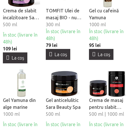
Crema de slabit
TOMFIT Ulei de
Gel cu cafeină
incalzitoare Sara
masaj BIO - nuca
Yamuna
Beauty Spa -
500 ml
de cocos
300 ml
1000 ml
Thermo
În stoc (livrare în
În stoc (livrare în
În stoc (livrare în
Scortisoară
48h)
48h)
48h)
79 lei
95 lei
109 lei
La coş
La coş
La coş
Gel Yamuna din
Gel anticelulitic
Crema de masaj
alge marine
Sara Beauty Spa
pentru slabit
1000 ml
500 ml
Sara Beauty Spa
500 ml | 1000 ml
- Thermo Chili
În stoc (livrare în
În stoc (livrare în
În stoc (livrare în