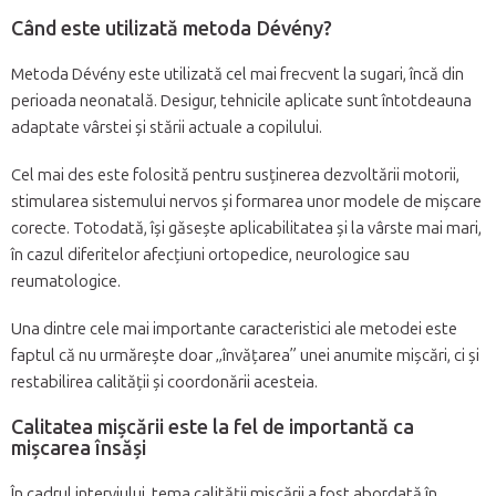
Când este utilizată metoda Dévény?
Metoda Dévény este utilizată cel mai frecvent la sugari, încă din
perioada neonatală. Desigur, tehnicile aplicate sunt întotdeauna
adaptate vârstei și stării actuale a copilului.
Cel mai des este folosită pentru susținerea dezvoltării motorii,
stimularea sistemului nervos și formarea unor modele de mișcare
corecte. Totodată, își găsește aplicabilitatea și la vârste mai mari,
în cazul diferitelor afecțiuni ortopedice, neurologice sau
reumatologice.
Una dintre cele mai importante caracteristici ale metodei este
faptul că nu urmărește doar „învățarea” unei anumite mișcări, ci și
restabilirea calității și coordonării acesteia.
Calitatea mișcării este la fel de importantă ca
mișcarea însăși
În cadrul interviului, tema calității mișcării a fost abordată în