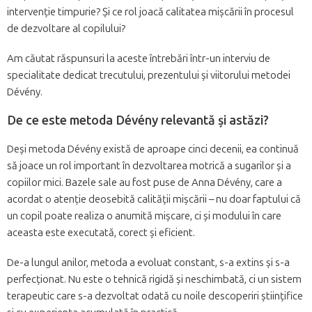
intervenție timpurie? Și ce rol joacă calitatea mișcării în procesul
de dezvoltare al copilului?
Am căutat răspunsuri la aceste întrebări într-un interviu de
specialitate dedicat trecutului, prezentului și viitorului metodei
Dévény.
De ce este metoda Dévény relevantă și astăzi?
Deși metoda Dévény există de aproape cinci decenii, ea continuă
să joace un rol important în dezvoltarea motrică a sugarilor și a
copiilor mici. Bazele sale au fost puse de Anna Dévény, care a
acordat o atenție deosebită calității mișcării – nu doar faptului că
un copil poate realiza o anumită mișcare, ci și modului în care
aceasta este executată, corect și eficient.
De-a lungul anilor, metoda a evoluat constant, s-a extins și s-a
perfecționat. Nu este o tehnică rigidă și neschimbată, ci un sistem
terapeutic care s-a dezvoltat odată cu noile descoperiri științifice