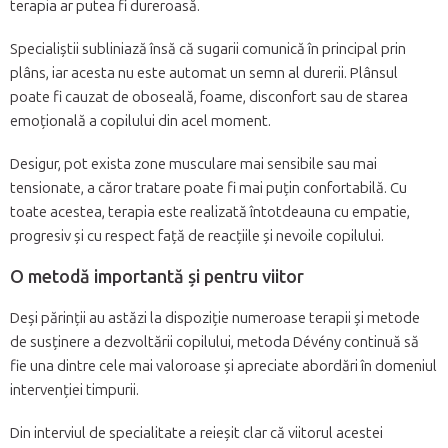
terapia ar putea fi dureroasă.
Specialiștii subliniază însă că sugarii comunică în principal prin
plâns, iar acesta nu este automat un semn al durerii. Plânsul
poate fi cauzat de oboseală, foame, disconfort sau de starea
emoțională a copilului din acel moment.
Desigur, pot exista zone musculare mai sensibile sau mai
tensionate, a căror tratare poate fi mai puțin confortabilă. Cu
toate acestea, terapia este realizată întotdeauna cu empatie,
progresiv și cu respect față de reacțiile și nevoile copilului.
O metodă importantă și pentru viitor
Deși părinții au astăzi la dispoziție numeroase terapii și metode
de susținere a dezvoltării copilului, metoda Dévény continuă să
fie una dintre cele mai valoroase și apreciate abordări în domeniul
intervenției timpurii.
Din interviul de specialitate a reieșit clar că viitorul acestei