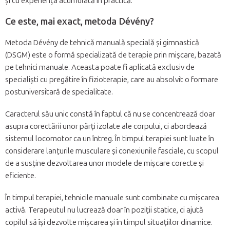
și cu experiența acumulată în practică.
Ce este, mai exact, metoda Dévény?
Metoda Dévény de tehnică manuală specială și gimnastică
(DSGM) este o formă specializată de terapie prin mișcare, bazată
pe tehnici manuale. Aceasta poate fi aplicată exclusiv de
specialiști cu pregătire în fizioterapie, care au absolvit o formare
postuniversitară de specialitate.
Caracterul său unic constă în faptul că nu se concentrează doar
asupra corectării unor părți izolate ale corpului, ci abordează
sistemul locomotor ca un întreg. În timpul terapiei sunt luate în
considerare lanțurile musculare și conexiunile fasciale, cu scopul
de a susține dezvoltarea unor modele de mișcare corecte și
eficiente.
În timpul terapiei, tehnicile manuale sunt combinate cu mișcarea
activă. Terapeutul nu lucrează doar în poziții statice, ci ajută
copilul să își dezvolte mișcarea și în timpul situațiilor dinamice.