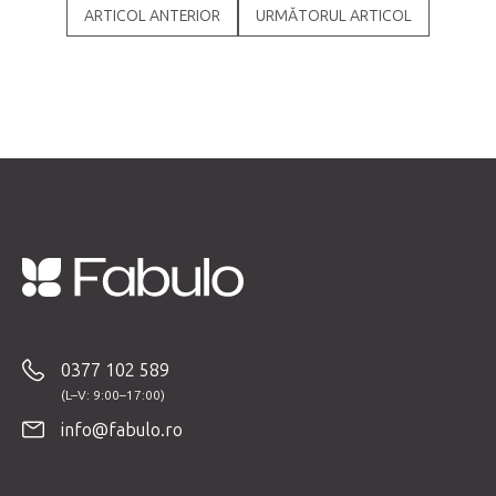
ARTICOL ANTERIOR
URMĂTORUL ARTICOL
S
u
b
0377 102 589
s
o
info@fabulo.ro
l