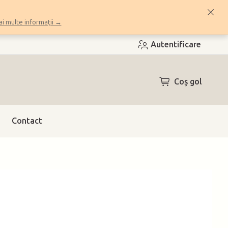
i multe informații →
Autentificare
COŞ
Coş gol
DE
CUMPĂRĂTUR
Contact
h)
(8 buc.)