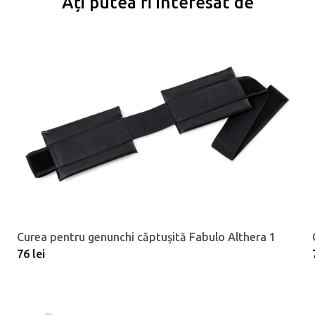
Ați putea fi interesat de
Curea pentru genunchi căptușită Fabulo Althera 1
76 lei