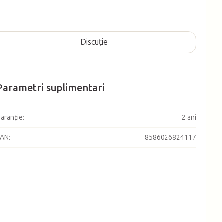
Discuţie
Parametri suplimentari
aranţie
:
2 ani
EAN
:
8586026824117