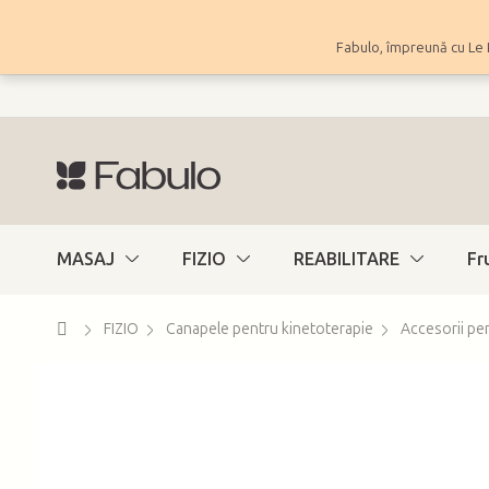
Treci
la
Fabulo, împreună cu Le 
conținut
MASAJ
FIZIO
REABILITARE
Fr
Acasă
FIZIO
Canapele pentru kinetoterapie
Accesorii pe