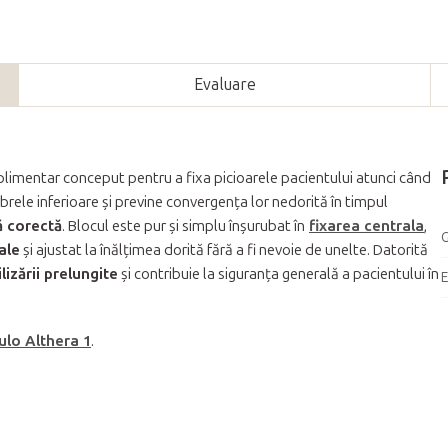
Evaluare
plimentar conceput pentru a fixa picioarele pacientului atunci când
rele inferioare și previne convergența lor nedorită în timpul
ră corectă
. Blocul este pur și simplu înșurubat în
fixarea centrala
,
G
ale
și ajustat la înălțimea dorită fără a fi nevoie de unelte. Datorită
lizării prelungite
și contribuie la siguranța generală a pacientului în
ulo Althera 1
.