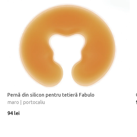
Pernã din silicon pentru tetierã Fabulo
maro | portocaliu
94 lei