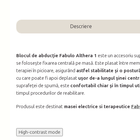
Descriere
Blocul de abducție Fabulo Althera 1
este un accesoriu su
se folosește fixarea centrală pe masă. Este plasat între memb
terapiei în picioare, asigurând
astfel stabilitate și o postu
cu care poate fi apoi deplasat
ușor de-a lungul șinei centr
suprafeței de spumă, este
confortabil chiar și în timpul uti
timpul procedurilor de reabilitare.
Produsul este destinat
masei electrice si terapeutice
Fab
High-contrast mode